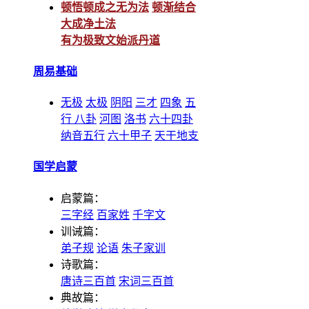
顿悟顿成之无为法
顿渐结合
大成净土法
有为极致文始派丹道
周易基础
无极
太极
阴阳
三才
四象
五
行
八卦
河图
洛书
六十四卦
纳音五行
六十甲子
天干地支
国学启蒙
启蒙篇：
三字经
百家姓
千字文
训诫篇：
弟子规
论语
朱子家训
诗歌篇：
唐诗三百首
宋词三百首
典故篇：