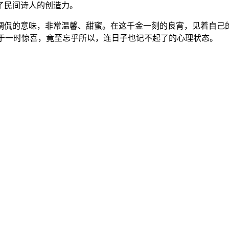
了民间诗人的创造力。
调侃的意味，非常温馨、甜蜜。在这千金一刻的良宵，见着自己
由于一时惊喜，竟至忘乎所以，连日子也记不起了的心理状态。