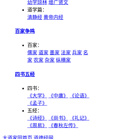
幼学琼林
增广贤文
道学篇：
清静经
黄帝内经
百家争鸣
百家：
儒家
道家
墨家
法家
兵家
名
家
农家
杂家
纵横家
四书五经
四书：
《大学》
《中庸》
《论语》
《孟子》
五经：
《诗经》
《尚书》
《礼记》
《周易》
《春秋左传》
大道家园首页
道德经网