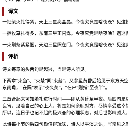
译文
一把柴火扎得紧，天上三星亮晶晶。今夜究竟是啥夜晚？见这
一捆牧草扎得多，东南三星正闪烁。今夜究竟是啥夜晚？遇这
一束荆条紧紧捆，天边三星照在门。今夜究竟是啥夜晚？见这
评析
诗文每章的头两句是起兴，当是诗人所见。
下两章“束刍”、“束楚”同“束薪”。又参星黄昏后始见于东方天
东南角，“在隅”表示“夜久矣”，“在户”则指“至夜半”。
三章合起来可知婚礼进行时间——即从黄昏至半夜。后四句是
良宵，见着自己的心上人，将是如何亲昵对方，尽情享受这幸
所以，连日子也记不起的极兴奋的心理状态，对后世影响颇大
此诗每小节的后四句颇值得玩味，诗人以平淡之语，写常见之