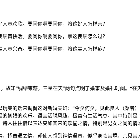
好人真欢欣。要问你啊要问你，将这好人怎样亲？
良辰真快活。要问你啊要问你，拿这良辰怎么过？
美人真兴奋。要问你啊要问你，将这美人怎样疼？
空。故知“绸缪束薪，三星在天”两句点明了婚事及婚礼时间。“在天
以玩笑的话来调侃这对新婚夫妇：“今夕何夕，见此良人（粲者）
福的初婚的欢乐。语言活脱风趣，极富有生活气息。其中特别是“
，诗人往往借以表达突如其来的欢愉之情，特别是男女之间的情
事，抒普通之情，却使人感到神情逼真，似乎身临其境，亲见其