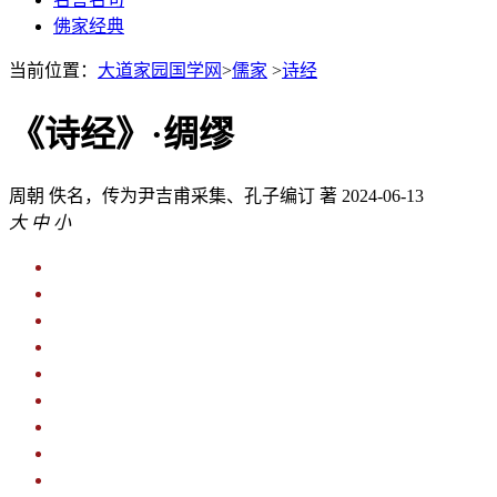
佛家经典
当前位置：
大道家园国学网
>
儒家
>
诗经
《诗经》·绸缪
周朝
佚名，传为尹吉甫采集、孔子编订 著
2024-06-13
大
中
小