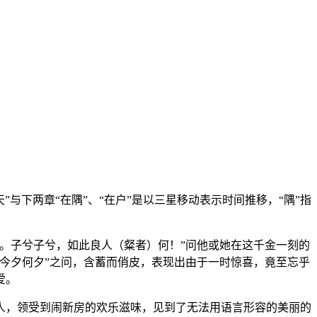
”与下两章“在隅”、“在户”是以三星移动表示时间推移，“隅”指
。子兮子兮，如此良人（粲者）何！”问他或她在这千金一刻的
今夕何夕”之问，含蓄而俏皮，表现出由于一时惊喜，竟至忘乎
爱。
人，领受到闹新房的欢乐滋味，见到了无法用语言形容的美丽的