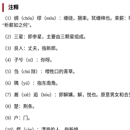
注释
（1）绸（chóu）缪（móu）：缠绕，捆束。犹缠绵也。束
“析薪如之何”。
（2）三星：即参星，主要由三颗星组成。
（3）良人：丈夫，指新郎。
（4）子兮（xī）：你呀。
（5）刍（chú 除）：喂牲口的青草。
（6）隅（yú）：指东南角。
（7）邂（xiè）逅（hòu）：即解媾，解，悦也。原意男女和
（8）楚：荆条。
（9）户：门。
（10）粲（càn）：漂亮的人，指新娘。