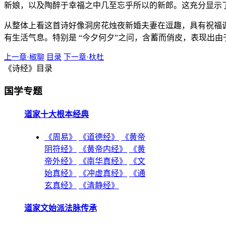
新娘，以及陶醉于幸福之中几至忘乎所以的新郎。这充分显示
从整体上看这首诗好像洞房花烛夜新婚夫妻在逗趣，具有祝福
有生活气息。特别是 “今夕何夕”之问，含蓄而俏皮，表现出
上一章·椒聊
目录
下一章·杕杜
《诗经》目录
国学专题
道家十大根本经典
《周易》
《道德经》
《黄帝
阴符经》
《黄帝内经》
《黄
帝外经》
《南华真经》
《文
始真经》
《冲虚真经》
《通
玄真经》
《清静经》
道家文始派法脉传承