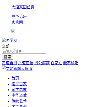
大道家园首页
戒色论坛
实修圈
国学圈
全部
黄道吉日
丹道密授
周公解梦
百家姓
能不能吃
首页
诸子百家
国学启蒙
中华道藏
传统艺术
名言名句