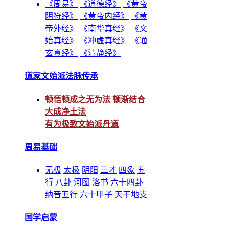
《周易》
《道德经》
《黄帝
阴符经》
《黄帝内经》
《黄
帝外经》
《南华真经》
《文
始真经》
《冲虚真经》
《通
玄真经》
《清静经》
道家文始派法脉传承
顿悟顿成之无为法
顿渐结合
大成净土法
有为极致文始派丹道
周易基础
无极
太极
阴阳
三才
四象
五
行
八卦
河图
洛书
六十四卦
纳音五行
六十甲子
天干地支
国学启蒙