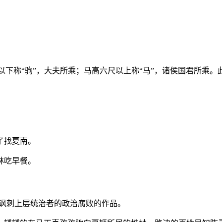
、六尺以下称“驹”，大夫所乘；马高六尺以上称“马”，诸侯国君所乘
了找夏南。
林吃早餐。
，讽刺上层统治者的政治腐败的作品。