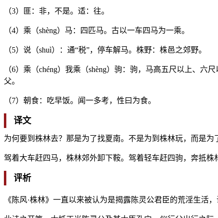
（3）匪：非，不是。适：往。
（4）乘（shèng）马：四匹马。古以一车四马为一乘。
（5）说（shuì）：通“税”，停车解马。株野：株邑之郊野。
（6）乘（chéng）我乘（shèng）驹：驹，马高五尺以上
父。
（7）朝食：吃早饭。闻一多考，性曰为食。
译文
为何要到株林去？那是为了找夏南。不是为到株林玩，而是为
驾着大车赶四马，株林郊外卸下鞍。驾着轻车赶四驹，奔抵株
评析
《陈风·株林》一直以来被认为是揭露陈灵公君臣的荒淫生活