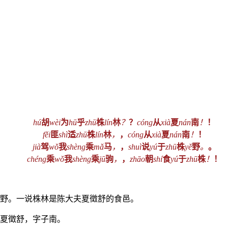
hú
胡
wèi
为
hū
乎
zhū
株
lín
林
？
？
cóng
从
xià
夏
nán
南
！
！
fěi
匪
shì
适
zhū
株
lín
林
，
，
cóng
从
xià
夏
nán
南
！
！
jià
驾
wǒ
我
shèng
乘
mǎ
马
，
，
shuì
说
yú
于
zhū
株
yě
野
。
。
chéng
乘
wǒ
我
shèng
乘
jū
驹
，
，
zhāo
朝
shí
食
yú
于
zhū
株
！
！
郊野。一说株林是陈大夫夏徵舒的食邑。
子夏徵舒，字子南。