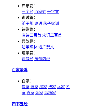
启蒙篇：
三字经
百家姓
千字文
训诫篇：
弟子规
论语
朱子家训
诗歌篇：
唐诗三百首
宋词三百首
典故篇：
幼学琼林
增广贤文
道学篇：
清静经
黄帝内经
百家争鸣
百家：
儒家
道家
墨家
法家
兵家
名
家
农家
杂家
纵横家
四书五经