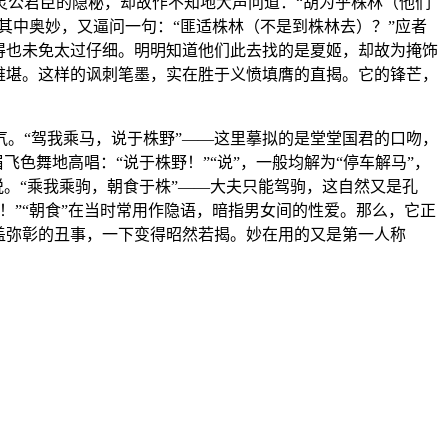
灵公君臣的隐秘，却故作不知地大声问道：“胡为乎株林（他们
其中奥妙，又逼问一句：“匪适株林（不是到株林去）？”应者
得也未免太过仔细。明明知道他们此去找的是夏姬，却故为掩饰
难堪。这样的讽刺笔墨，实在胜于义愤填膺的直揭。它的锋芒，
。“驾我乘马，说于株野”——这里摹拟的是堂堂国君的口吻，
色舞地高唱：“说于株野！”“说”，一般均解为“停车解马”，
悦。“乘我乘驹，朝食于株”——大夫只能驾驹，这自然又是孔
”“朝食”在当时常用作隐语，暗指男女间的性爱。那么，它正
盖弥彰的丑事，一下变得昭然若揭。妙在用的又是第一人称