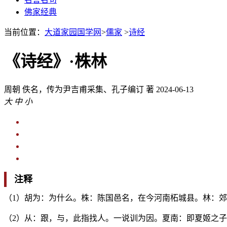
佛家经典
当前位置：
大道家园国学网
>
儒家
>
诗经
《诗经》·株林
周朝
佚名，传为尹吉甫采集、孔子编订 著
2024-06-13
大
中
小
注释
（1）胡为：为什么。株：陈国邑名，在今河南柘城县。林：
（2）从：跟，与，此指找人。一说训为因。夏南：即夏姬之