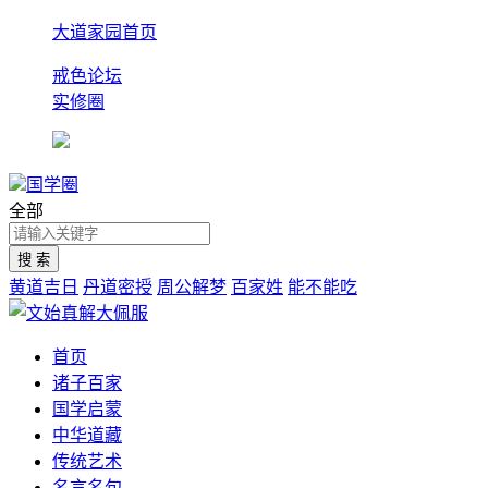
大道家园首页
戒色论坛
实修圈
国学圈
全部
黄道吉日
丹道密授
周公解梦
百家姓
能不能吃
首页
诸子百家
国学启蒙
中华道藏
传统艺术
名言名句