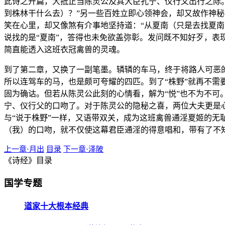
此诗之开篇，大抵正当陈灵公及其大臣孔宁、仪行父出行之际
到株林干什么去）？”另一些百姓立即心领神会，却又故作神秘
笑在心里，却又像煞有介事地坚持道：“从夏南（只是去找夏
说找的是“夏南”，答得也未免欲盖弥彰。发问既不知好歹，
简直能透入这班衣冠禽兽的灵魂。
到了第二章，又换了一副笔墨。辚辚的车马，终于将路人可恶
所以连驾车的马，也是颇可夸耀的四匹。到了“株野”就再不需要
固为确诂。但若从陈灵公此刻的心情看，解为“悦”也不为不可
宁、仪行父的口吻了。对于陈灵公的隐秘之喜，两位大夫更是心
与“说于株野”一样，又语带双关，成为这班禽兽通淫夏姬的
（我）的口吻，就不仅使这幕君臣通淫的得意唱和，带有了不
上一章·月出
目录
下一章·泽陂
《诗经》目录
国学专题
道家十大根本经典