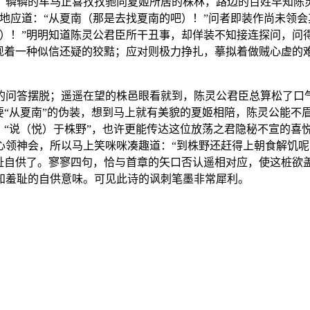
。辚辚的车马正喜孜孜驰向夏姬所居的株林，路边的百姓早知陈
地应道：“从夏南（那是去找夏南的吧）！”问者即装作尚未领会
南）！”明明知道陈灵公君臣所干丑事，却佯装不知接连探问，问
表现着一种似信还疑的狡黠；应对则极力挣扎，摹拟着做贼心虚的
的问答摆脱；遥遥在望的株邑眼看就到，陈灵公君臣总算松了口气
“从夏南”的伪装，想到马上就有美貌的夏姬相陪，陈灵公能不眉飞
。“说（悦）于株野”，也许更能传达这位放荡之君隐秘不宣的喜
领神会，所以马上笑咪咪凑趣道：“到株野还赶得上朝食解饥呢！
无耻自供了。寥寥四句，恰与首章的矢口否认遥相对应，使这桩欲
知羞耻的自供意味。可见此诗的讽刺笔墨非常犀利。