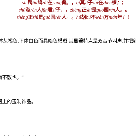
shī
鸤
jiū
鸠
zài
在
sāng
桑
，
，
qí
其
zǐ
子
zài
在
zhēn
榛
；
；
shū
淑
rén
人
jūn
君
zǐ
子
，
，
zhèng
正
shì
是
guó
国
rén
人
。
。
zhèng
正
shì
是
guó
国
rén
人
。
。
hú
胡
bú
不
wàn
万
nián
年
！
！
鸟,上体灰褐色,下体白色而具暗色横斑,其显著特点是双音节叫声,并
而不散也。”
皮帽上的玉制饰品。