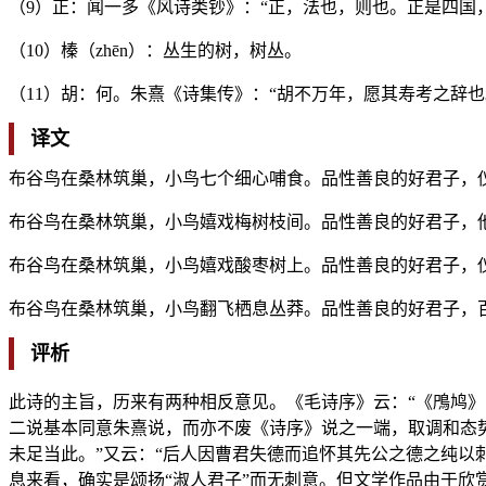
（9）正：闻一多《风诗类钞》：“正，法也，则也。正是四国
（10）榛（zhēn）：丛生的树，树丛。
（11）胡：何。朱熹《诗集传》：“胡不万年，愿其寿考之辞也
译文
布谷鸟在桑林筑巢，小鸟七个细心哺食。品性善良的好君子，
布谷鸟在桑林筑巢，小鸟嬉戏梅树枝间。品性善良的好君子，
布谷鸟在桑林筑巢，小鸟嬉戏酸枣树上。品性善良的好君子，
布谷鸟在桑林筑巢，小鸟翻飞栖息丛莽。品性善良的好君子，
评析
此诗的主旨，历来有两种相反意见。《毛诗序》云：“《鳲鸠》
二说基本同意朱熹说，而亦不废《诗序》说之一端，取调和态势
未足当此。”又云：“后人因曹君失德而追怀其先公之德之纯以刺
息来看，确实是颂扬“淑人君子”而无刺意。但文学作品由于欣