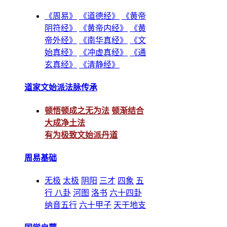
《周易》
《道德经》
《黄帝
阴符经》
《黄帝内经》
《黄
帝外经》
《南华真经》
《文
始真经》
《冲虚真经》
《通
玄真经》
《清静经》
道家文始派法脉传承
顿悟顿成之无为法
顿渐结合
大成净土法
有为极致文始派丹道
周易基础
无极
太极
阴阳
三才
四象
五
行
八卦
河图
洛书
六十四卦
纳音五行
六十甲子
天干地支