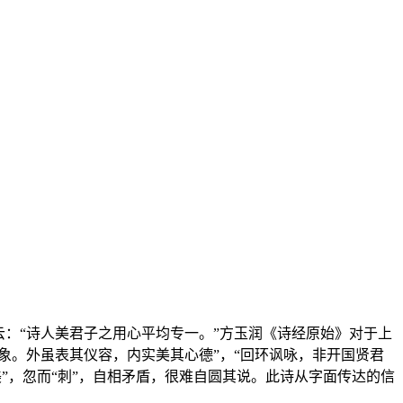
：“诗人美君子之用心平均专一。”方玉润《诗经原始》对于上
象。外虽表其仪容，内实美其心德”，“回环讽咏，非开国贤君
美”，忽而“刺”，自相矛盾，很难自圆其说。此诗从字面传达的信
。