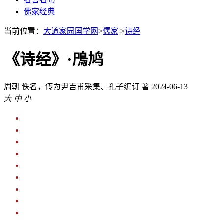
佛家经典
当前位置：
大道家园国学网
>
儒家
>
诗经
《诗经》·鳲鸠
周朝
佚名，传为尹吉甫采集、孔子编订 著
2024-06-13
大
中
小