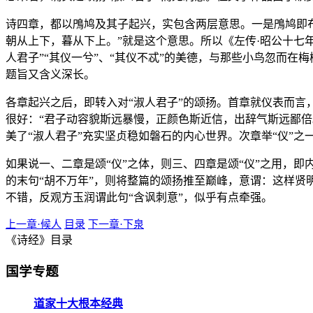
诗四章，都以鳲鸠及其子起兴，实包含两层意思。一是鳲鸠即布
朝从上下，暮从下上。”就是这个意思。所以《左传·昭公十七年
人君子”“其仪一兮”、“其仪不忒”的美德，与那些小鸟忽而
题旨又含义深长。
各章起兴之后，即转入对“淑人君子”的颂扬。首章就仪表而言
很好：“君子动容貌斯远暴慢，正颜色斯近信，出辞气斯远鄙
美了“淑人君子”充实坚贞稳如磐石的内心世界。次章举“仪”之
如果说一、二章是颂“仪”之体，则三、四章是颂“仪”之用，即
的末句“胡不万年”，则将整篇的颂扬推至巅峰，意谓：这样贤
不错，反观方玉润谓此句“含讽刺意”，似乎有点牵强。
上一章·候人
目录
下一章·下泉
《诗经》目录
国学专题
道家十大根本经典