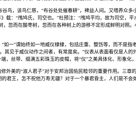
谷鸟，该鸟仁慈，“布谷处处催春耕”，裨益人间。又喂养众多
》载：“鳲鸠氏，司空也。”杜预注：“鳲鸠平均，故为司空，平
在梅树，忽而在酸枣树，忽而在各种树上的游移不定形成鲜明对照
，“如一”谓始终如一地威仪棣棣，包括庄重、整饬等，而不是指
倍。其见于威仪动作之间者，有常度矣。”仪表从表面看仅是人的
一端，丝带、缀满五彩珠玉的皮帽，将“仪”之美具体化、形象化
内修外美的“淑人君子”对于安邦治国佑民睦邻的重要作用。三章
明的君王，怎不祝他万寿无疆？对于一个暴君昏主，人们是不会如