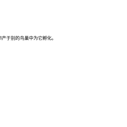
把卵产于别的鸟巢中为它孵化。