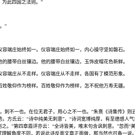
，为此四国之法则。”
。”
仪容端庄始终如一。仪容端庄始终如一，内心操守坚如磐石。
他的腰带白丝镶边。他的腰带白丝镶边，玉饰皮帽花色新鲜。
仪容端庄从不走样。仪容端庄从不走样，各国有了模范形象。
百姓敬仰作为榜样。百姓敬仰作为榜样，怎不祝他万寿无疆。
，刺不一也。在位无君子，用心之不一也。”朱熹《诗集传》则云
。方氏云：“诗中纯美无刺意”，“诗词宽博纯厚，有至德感人气
之。”第四章眉评亦云：“全诗皆美，唯末句含讽刺意。”忽而“
赏理解角度不同，若说此诗反面文章正面做，那当然也可备一说