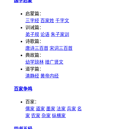
国学启蒙
启蒙篇：
三字经
百家姓
千字文
训诫篇：
弟子规
论语
朱子家训
诗歌篇：
唐诗三百首
宋词三百首
典故篇：
幼学琼林
增广贤文
道学篇：
清静经
黄帝内经
百家争鸣
百家：
儒家
道家
墨家
法家
兵家
名
家
农家
杂家
纵横家
四书五经