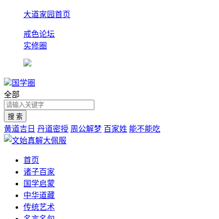
大道家园首页
戒色论坛
实修圈
国学圈
全部
黄道吉日
丹道密授
周公解梦
百家姓
能不能吃
首页
诸子百家
国学启蒙
中华道藏
传统艺术
名言名句