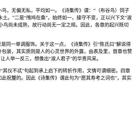
小鸟，无偏无私，平均如一。《诗集传》谓：“（布谷鸟）饲子
水土。”二是“鳲鸠在桑”，始终如一，操守不变，正以兴下文“淑
。小鸟尚未成熟，故行动尚无一定之规。因此，各章的起兴既切
老是同一单调服饰。关于这一点，《诗集传》引“陈氏曰”解说得
外包装，其实质则是人的心灵世界的外露，由表及里，首章也赞
，让人举一反三，想像出“淑人君子”的华贵风采。
的“其仪不忒”句起到承上启下的转折作用，文情可谓细密。四章
此祝釐的。因此《诗集传》谓此句为“愿其寿考之词也”，其实