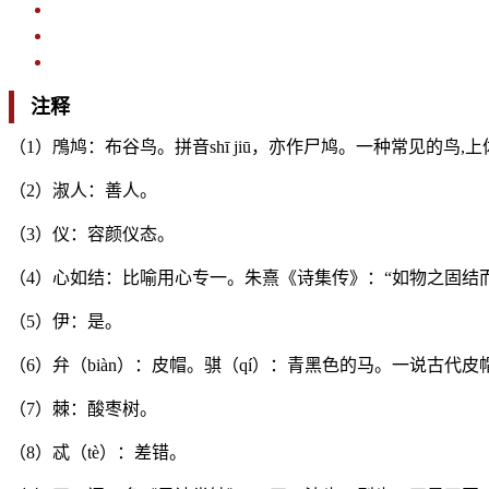
注释
（1）鳲鸠：布谷鸟。拼音shī jiū，亦作尸鸠。一种常见的
（2）淑人：善人。
（3）仪：容颜仪态。
（4）心如结：比喻用心专一。朱熹《诗集传》：“如物之固结
（5）伊：是。
（6）弁（biàn）：皮帽。骐（qí）：青黑色的马。一说古代
（7）棘：酸枣树。
（8）忒（tè）：差错。