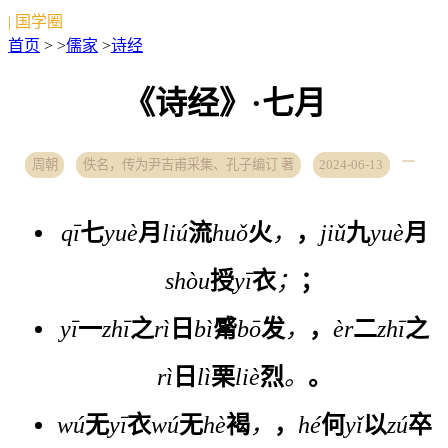
| 国学圈
首页
> >
儒家
>
诗经
《诗经》·七月
周朝
佚名，传为尹吉甫采集、孔子编订 著
2024-06-13
qī
七
yuè
月
liú
流
huǒ
火
，
，
jiǔ
九
yuè
月
shòu
授
yī
衣
；
；
yī
一
zhī
之
rì
日
bì
觱
bō
发
，
，
èr
二
zhī
之
rì
日
lì
栗
liè
烈
。
。
wú
无
yī
衣
wú
无
hè
褐
，
，
hé
何
yǐ
以
zú
卒