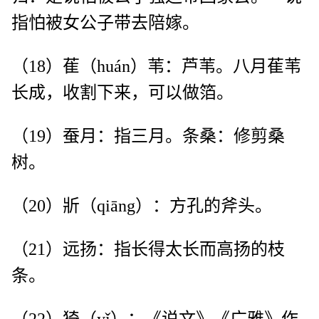
指怕被女公子带去陪嫁。
（18）萑（huán）苇：芦苇。八月萑苇
长成，收割下来，可以做箔。
（19）蚕月：指三月。条桑：修剪桑
树。
（20）斨（qiāng）：方孔的斧头。
（21）远扬：指长得太长而高扬的枝
条。
（22）猗（yǐ）：《说文》《广雅》作