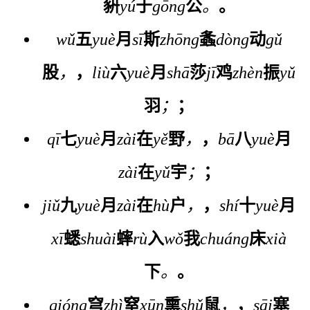
豣
yú
于
gōng
公
。
。
wǔ
五
yuè
月
sī
斯
zhōng
螽
dòng
动
gǔ
股
，
，
liù
六
yuè
月
shā
莎
jī
鸡
zhèn
振
yǔ
羽
；
；
qī
七
yuè
月
zài
在
yě
野
，
，
bā
八
yuè
月
zài
在
yǔ
宇
；
；
jiǔ
九
yuè
月
zài
在
hù
户
，
，
shí
十
yuè
月
xī
蟋
shuài
蟀
rù
入
wǒ
我
chuáng
床
xià
下
。
。
qióng
穹
zhì
窒
xūn
熏
shǔ
鼠
，
，
sāi
塞