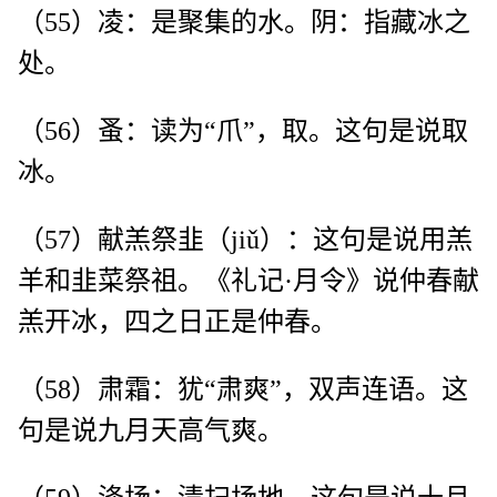
（55）凌：是聚集的水。阴：指藏冰之
处。
（56）蚤：读为“爪”，取。这句是说取
冰。
（57）献羔祭韭（jiǔ）：这句是说用羔
羊和韭菜祭祖。《礼记·月令》说仲春献
羔开冰，四之日正是仲春。
（58）肃霜：犹“肃爽”，双声连语。这
句是说九月天高气爽。