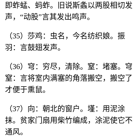
即蚱蜢、蚂蚱。旧说斯螽以两股相切发
声，“动股”言其发出鸣声。
（35）莎鸡：虫名，今名纺织娘。振
羽：言鼓翅发声。
（36）穹：穷尽，清除。窒：堵塞。穹
窒：言将室内满塞的角落搬空，搬空了
才便于熏鼠。
（37）向：朝北的窗户。墐：用泥涂
抹。贫家门扇用柴竹编成，涂泥使它不
通风。