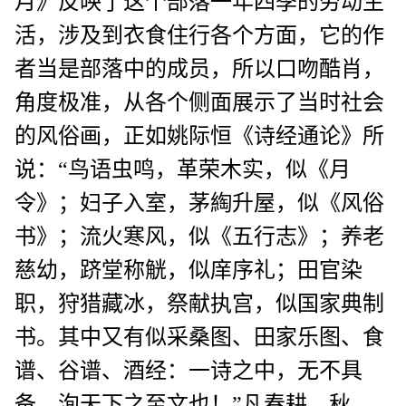
月》反映了这个部落一年四季的劳动生
活，涉及到衣食住行各个方面，它的作
者当是部落中的成员，所以口吻酷肖，
角度极准，从各个侧面展示了当时社会
的风俗画，正如姚际恒《诗经通论》所
说：“鸟语虫鸣，革荣木实，似《月
令》；妇子入室，茅綯升屋，似《风俗
书》；流火寒风，似《五行志》；养老
慈幼，跻堂称觥，似庠序礼；田官染
职，狩猎藏冰，祭献执宫，似国家典制
书。其中又有似采桑图、田家乐图、食
谱、谷谱、酒经：一诗之中，无不具
备，洵天下之至文也！”凡春耕、秋