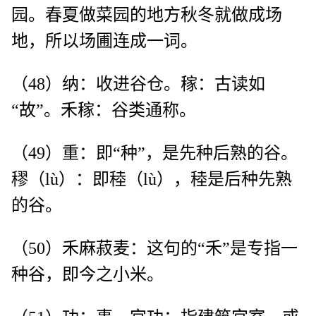
园。春夏做菜园的地方秋冬就做成场
地，所以场圃连成一词。
（48）纳：收进谷仓。稼：古读如
“故”。禾稼：谷类通称。
（49）重：即“种”，是先种后熟的谷。
穋（lù）：即稑（lù），稑是后种先熟
的谷。
（50）禾麻菽麦：这句的“禾”是专指一
种谷，即今之小米。