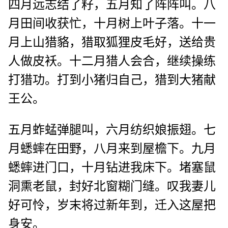
四月远志结了籽，五月知了阵阵叫。八
月田间收获忙，十月树上叶子落。十一
月上山猎貉，猎取狐狸皮毛好，送给贵
人做皮袄。十二月猎人会合，继续操练
打猎功。打到小猪归自己，猎到大猪献
王公。
五月蚱蜢弹腿叫，六月纺织娘振翅。七
月蟋蟀在田野，八月来到屋檐下。九月
蟋蟀进门口，十月钻进我床下。堵塞鼠
洞熏老鼠，封好北窗糊门缝。叹我妻儿
好可怜，岁末将过新年到，迁入这屋把
身安。