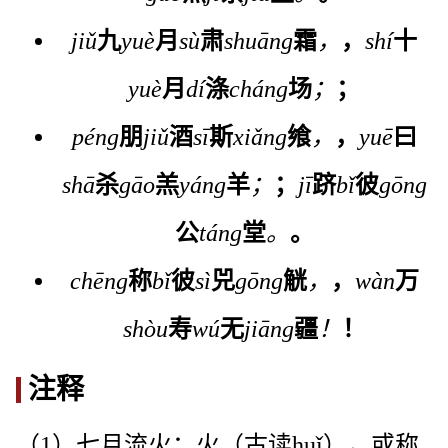
jiǔ
九
yuè
月
sù
肃
shuāng
霜
，
，
shí
十
yuè
月
dí
涤
cháng
场
；
；
péng
朋
jiǔ
酒
sī
斯
xiǎng
飨
，
，
yuē
曰
shā
杀
gāo
羔
yáng
羊
；
；
jī
跻
bǐ
彼
gōng
公
táng
堂
。
。
chēng
称
bǐ
彼
sì
兕
gōng
觥
，
，
wàn
万
shòu
寿
wú
无
jiāng
疆
！
！
注释
（1）七月流火：火（古读huǐ），或称