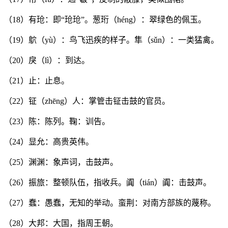
（18）有玱：即“玱玱”。葱珩（héng）：翠绿色的佩玉。
（19）鴥（yù）：鸟飞迅疾的样子。隼（sǔn）：一类猛禽。
（20）戾（lì）：到达。
（21）止：止息。
（22）钲（zhēng）人：掌管击钲击鼓的官员。
（23）陈：陈列。鞠：训告。
（24）显允：高贵英伟。
（25）渊渊：象声词，击鼓声。
（26）振旅：整顿队伍，指收兵。阗（tián）阗：击鼓声。
（27）蠢：愚蠢，无知的举动。蛮荆：对南方部族的蔑称。
（28）大邦：大国，指周王朝。