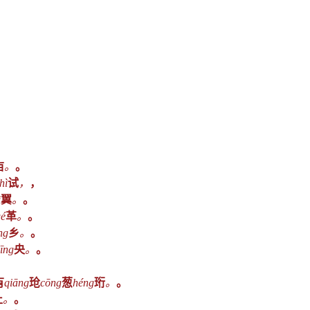
亩
。
。
hì
试
，
，
ì
翼
。
。
gé
革
。
。
ng
乡
。
。
īng
央
。
。
有
qiāng
玱
cōng
葱
héng
珩
。
。
止
。
。