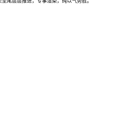
头至尾层层推进，专事渲染，纯以气势胜。