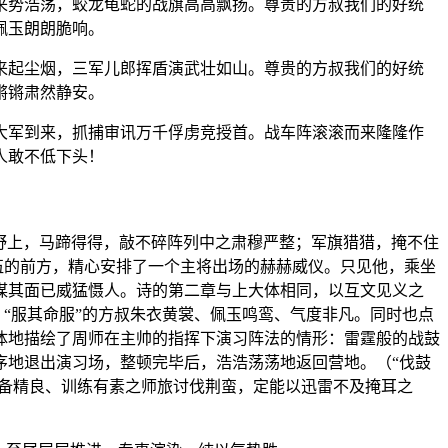
来势浩荡，蛟龙龟蛇的战旗高高飘扬。尊贵的方叔我们的好统
佩玉朗朗脆响。
来起尘烟，三军儿郎挥盾演武壮如山。尊贵的方叔我们的好统
锵锵肃然静安。
大军到来，抓捕审讯万千俘虏竞授首。战车阵滚滚而来隆隆作
人敢不低下头！
旷野上，马蹄得得，敲不碎阵列中之肃穆严整；军旗猎猎，掩不住
伍的前方，精心安排了一个主将出场的赫赫威仪。只见他，乘坐
谋其面已威猛慑人。诗的第二章与上大体相同，以互文见义之
：“服其命服”的方叔朱衣黄裳、佩玉鸣鸾、气度非凡。同时也点
体地描绘了周师在主帅的指挥下演习阵法的情形：雷霆般的战鼓
序地退出演习场，整顿完毕后，浩浩荡荡地返回营地。（“伐鼓
装备精良、训练有素之师旅讨伐荆蛮，定能以迅雷不及掩耳之