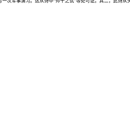
写一次军事演习。这从诗中“师干之试”等处可证。其二，此诗从