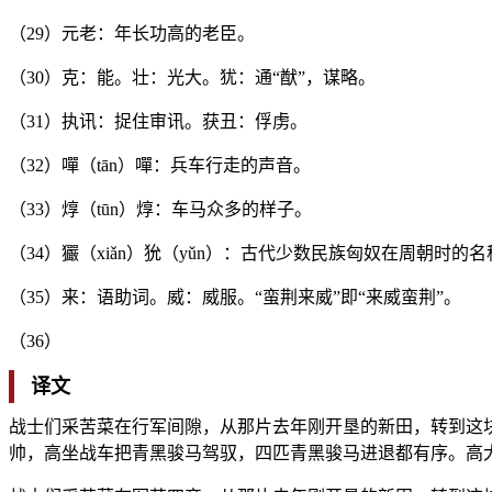
（29）元老：年长功高的老臣。
（30）克：能。壮：光大。犹：通“猷”，谋略。
（31）执讯：捉住审讯。获丑：俘虏。
（32）嘽（tān）嘽：兵车行走的声音。
（33）焞（tūn）焞：车马众多的样子。
（34）玁（xiǎn）狁（yǔn）：古代少数民族匈奴在周朝时的名
（35）来：语助词。威：威服。“蛮荆来威”即“来威蛮荆”。
（36）
译文
战士们采苦菜在行军间隙，从那片去年刚开垦的新田，转到这
帅，高坐战车把青黑骏马驾驭，四匹青黑骏马进退都有序。高