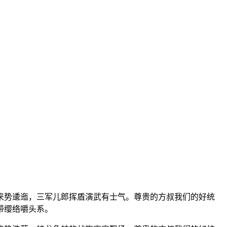
来势逶迤，三军儿郎挥盾演武有士气。尊贵的方叔我们的好统
带缨络嚼头系。