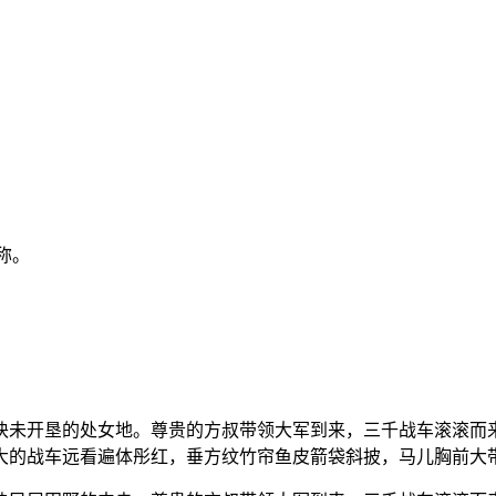
称。
块未开垦的处女地。尊贵的方叔带领大军到来，三千战车滚滚而
大的战车远看遍体彤红，垂方纹竹帘鱼皮箭袋斜披，马儿胸前大