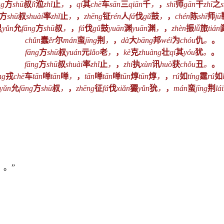
ng
方
shū
叔
lì
涖
zhǐ
止
，
，
qí
其
chē
车
sān
三
qiān
千
，
，
shī
师
gān
干
zhī
之
s
方
shū
叔
shuài
率
zhǐ
止
，
，
zhēng
钲
rén
人
fá
伐
gǔ
鼓
，
，
chén
陈
shī
师
jū
显
yǔn
允
fāng
方
shū
叔
，
，
fá
伐
gǔ
鼓
yuān
渊
yuān
渊
，
，
zhèn
振
lǚ
旅
tián
chǔn
蠢
ěr
尔
mán
蛮
jīng
荆
，
，
dà
大
bāng
邦
wéi
为
chóu
仇
。
。
fāng
方
shū
叔
yuán
元
lǎo
老
，
，
kè
克
zhuàng
壮
qí
其
yóu
犹
。
。
fāng
方
shū
叔
shuài
率
zhǐ
止
，
，
zhí
执
xùn
讯
huò
获
chǒu
丑
。
。
ng
戎
chē
车
tān
啴
tān
啴
，
，
tān
啴
tān
啴
tūn
焞
tūn
焞
，
，
rú
如
tíng
霆
rú
如
yǔn
允
fāng
方
shū
叔
，
，
zhēng
征
fá
伐
xiǎn
玁
yǔn
狁
，
，
mán
蛮
jīng
荆
lái
）。”