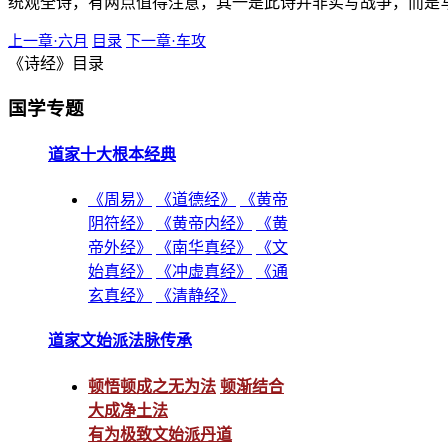
统观全诗，有两点值得注意，其一是此诗并非实写战争，而是
上一章·六月
目录
下一章·车攻
《诗经》目录
国学专题
道家十大根本经典
《周易》
《道德经》
《黄帝
阴符经》
《黄帝内经》
《黄
帝外经》
《南华真经》
《文
始真经》
《冲虚真经》
《通
玄真经》
《清静经》
道家文始派法脉传承
顿悟顿成之无为法
顿渐结合
大成净土法
有为极致文始派丹道