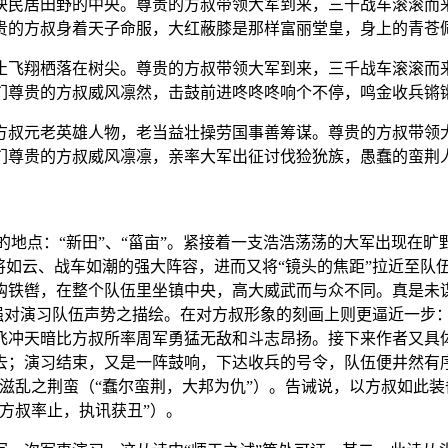
块民居田野的中央。尊贵的方叔带领大军到来，三千战车滚滚而
贵的方叔身着天子命服，大红蔽膝是那样富丽堂皇，身上的青苍
止飞翔栖落在树尖。尊贵的方叔带领大军到来，三千战车滚滚而
们尊贵的方叔威风凛然，击鼓前进咚咚咚响个不停，鸣金收兵锵
方叔元老英雄人物，老当益壮操劳国事善筹谋。尊贵的方叔带领
们尊贵的方叔威风凛凛，亲率大军出征讨伐猃狁族，愚蠢的蛮荆
习的地点：“新田”、“菑亩”。紧接着一支浩浩荡荡的大军出现在
将如云、战车如潮的强大阵容，进而又将“镜头的焦距”拉近至队
钩铁辔，在整个队伍里坐镇中央，高大威武而与众不同。真是未
加强对演习队伍声势之描绘。在对方叔形象的刻画上则更逼近一步
飞冲天暗比方叔所率周军勇猛无敌和斗志昂扬。接下来作者又具
去；演习结束，又是一阵鼓响，下达收兵的号令，队伍便井然有
滋乱之荆蛮（“蠢尔蛮荆，大邦为仇”）。告诫说，以方叔如此
方叔率止，执讯获丑”）。