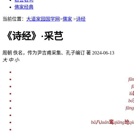
佛家经典
当前位置：
大道家园国学网
>
儒家
>
诗经
《诗经》·采芑
周朝
佚名，传为尹吉甫采集、孔子编订 著
2024-06-13
大
中
小
fā
f
lù
bó
fāng
bā
八
luán
鸾
qiāng
玱
qi