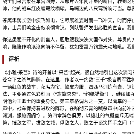
战士们采苦菜在军营四旁，从那片去年刚开垦的新田，转到这
帅，他的战车红皮缠毂纹横辕，马嘴边的八只鸾铃响叮当。尊
苍鹰隼鹞长空中疾飞如电，它尽展雄姿时而一飞冲天，时而停
帅，士兵们鸣金击敲响彻霄汉，列队誓师发出必胜的宣言。我
你这愚蠢不开化的荆蛮人，胆敢跟我泱泱大国作对头。尊贵的
响，隆隆作响滚滚向前不停留，犹如雷霆万钧震天动地吼。我
评析
《小雅·采芑》诗的开首以“采芑”起兴，很自然地引出这次演
苍穹下之杀气腾腾。在这里，作者以一约数“三千”极言周军猛
一辆红色的战车，花席为帘、鲛皮为服，四匹马训练有素、铜
法，主要通过色彩刻画（“旗旐央央”，“约軝错衡”），继续
明他为王卿士的重要身份。第三章格调为之一变，以鹰隼的一
声中，战车保持着进攻的阵形，在响彻云霄的喊杀声中向前冲
渊渊，振旅阗阗”）。第四章辞色俱厉，以雄壮的气概直斥无端
势，摧敌之军，拔敌之城，俘敌之人，败之于谈笑挥手之间（“