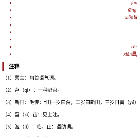
fā
fāng
xiǎn
ró
xiǎn
显
注释
（1）薄言：句首语气词。
（2）芑（qí）：一种野菜。
（3）新田：毛传：“田一岁曰菑，二岁曰新田，三岁日畲（yú
（4）菑（zī）亩：见上注。
（5）涖（lì）：临。止：语助词。