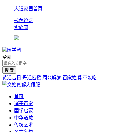
大道家园首页
戒色论坛
实修圈
国学圈
全部
黄道吉日
丹道密授
周公解梦
百家姓
能不能吃
首页
诸子百家
国学启蒙
中华道藏
传统艺术
名言名句