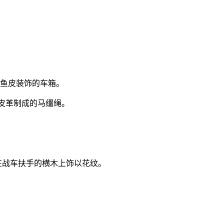
：鲨鱼皮装饰的车箱。
革：皮革制成的马缰绳。
在战车扶手的横木上饰以花纹。