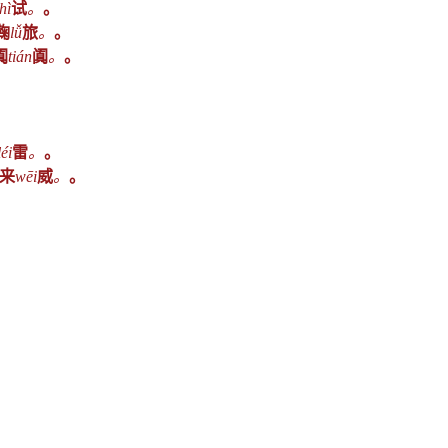
hì
试
。
。
鞠
lǚ
旅
。
。
阗
tián
阗
。
。
léi
雷
。
。
来
wēi
威
。
。