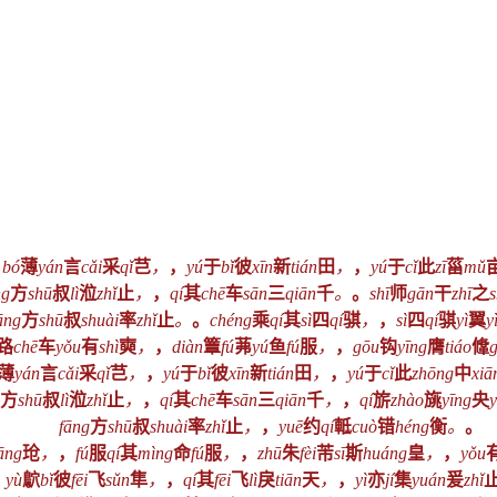
bó
薄
yán
言
cǎi
采
qǐ
芑
，
，
yú
于
bǐ
彼
xīn
新
tián
田
，
，
yú
于
cǐ
此
zī
菑
mǔ
ng
方
shū
叔
lì
涖
zhǐ
止
，
，
qí
其
chē
车
sān
三
qiān
千
。
。
shī
师
gān
干
zhī
之
s
āng
方
shū
叔
shuài
率
zhǐ
止
。
。
chéng
乘
qí
其
sì
四
qí
骐
，
，
sì
四
qí
骐
yì
翼
y
路
chē
车
yǒu
有
shì
奭
，
，
diàn
簟
fú
茀
yú
鱼
fú
服
，
，
gōu
钩
yīng
膺
tiáo
鞗
薄
yán
言
cǎi
采
qǐ
芑
，
，
yú
于
bǐ
彼
xīn
新
tián
田
，
，
yú
于
cǐ
此
zhōng
中
xiā
方
shū
叔
lì
涖
zhǐ
止
，
，
qí
其
chē
车
sān
三
qiān
千
，
，
qí
旂
zhào
旐
yīng
央
y
fāng
方
shū
叔
shuài
率
zhǐ
止
，
，
yuē
约
qí
軧
cuò
错
héng
衡
。
。
āng
玱
，
，
fú
服
qí
其
mìng
命
fú
服
，
，
zhū
朱
fèi
芾
sī
斯
huáng
皇
，
，
yǒu
yù
鴥
bǐ
彼
fēi
飞
sǔn
隼
，
，
qí
其
fēi
飞
lì
戾
tiān
天
，
，
yì
亦
jí
集
yuán
爰
zhǐ