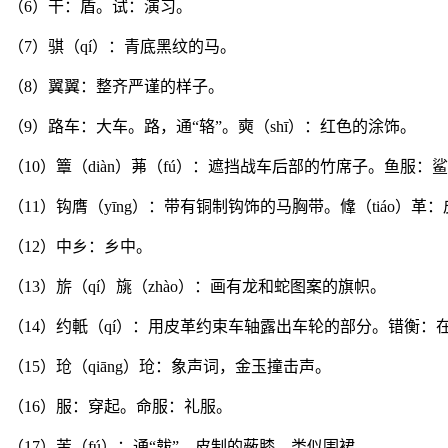
（6）干：盾。试：演习。
（7）骐（qí）：青底黑纹的马。
（8）翼翼：整齐严谨的样子。
（9）路车：大车。路，通“辂”。奭（shī）：红色的涂饰。
（10）簟（diàn）茀（fú）：遮挡战车后部的竹席子。鱼服
（11）钩膺（yīng）：带有铜制钩饰的马胸带。鞗（tiáo）
（12）中乡：乡中。
（13）旂（qí）旐（zhào）：画有龙和蛇图案的旗帜。
（14）约軝（qí）：用皮革约束车轴露出车轮的部分。错衡：
（15）玱（qiāng）玱：象声词，金玉撞击声。
（16）服：穿起。命服：礼服。
（17）芾（fú）：通“韍”，皮制的蔽膝，类似围裙。