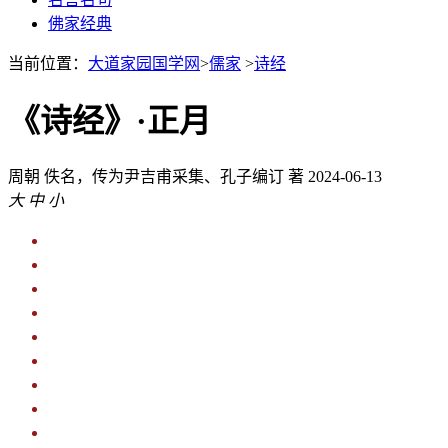
佛家经典
当前位置：
大道家园国学网
>
儒家
>
诗经
《诗经》·正月
周朝
佚名，传为尹吉甫采集、孔子编订 著
2024-06-13
大
中
小