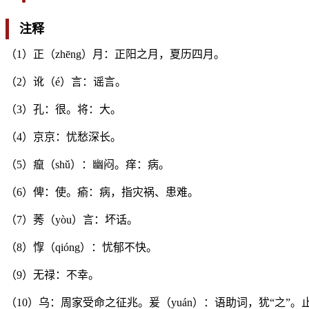
注释
（1）正（zhēng）月：正阳之月，夏历四月。
（2）讹（é）言：谣言。
（3）孔：很。将：大。
（4）京京：忧愁深长。
（5）癙（shǔ）：幽闷。痒：病。
（6）俾：使。瘉：病，指灾祸、患难。
（7）莠（yòu）言：坏话。
（8）惸（qióng）：忧郁不快。
（9）无禄：不幸。
（10）乌：周家受命之征兆。爰（yuán）：语助词，犹“之”