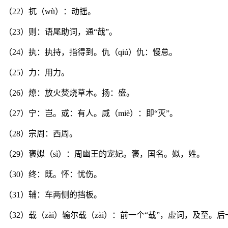
（22）扤（wù）：动摇。
（23）则：语尾助词，通“哉”。
（24）执：执持，指得到。仇（qiú）仇：慢怠。
（25）力：用力。
（26）燎：放火焚烧草木。扬：盛。
（27）宁：岂。或：有人。烕（miè）：即“灭”。
（28）宗周：西周。
（29）褒姒（sì）：周幽王的宠妃。褒，国名。姒，姓。
（30）终：既。怀：忧伤。
（31）辅：车两侧的挡板。
（32）载（zài）输尔载（zài）：前一个“载”，虚词，及至