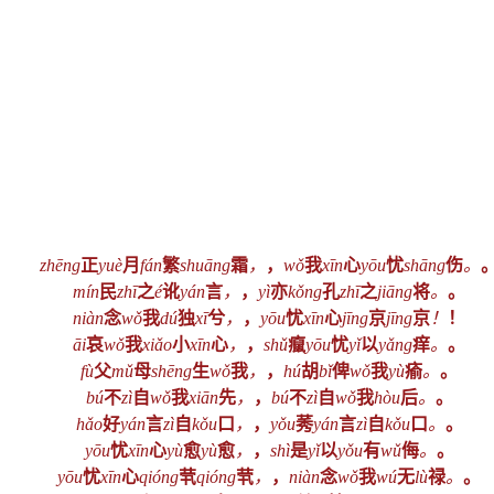
zhēng
正
yuè
月
fán
繁
shuāng
霜
，
，
wǒ
我
xīn
心
yōu
忧
shāng
伤
。
mín
民
zhī
之
é
讹
yán
言
，
，
yì
亦
kǒng
孔
zhī
之
jiāng
将
。
。
niàn
念
wǒ
我
dú
独
xī
兮
，
，
yōu
忧
xīn
心
jīng
京
jīng
京
！
！
āi
哀
wǒ
我
xiǎo
小
xīn
心
，
，
shǔ
癙
yōu
忧
yǐ
以
yǎng
痒
。
。
fù
父
mǔ
母
shēng
生
wǒ
我
，
，
hú
胡
bǐ
俾
wǒ
我
yù
瘉
。
。
bú
不
zì
自
wǒ
我
xiān
先
，
，
bú
不
zì
自
wǒ
我
hòu
后
。
。
hǎo
好
yán
言
zì
自
kǒu
口
，
，
yǒu
莠
yán
言
zì
自
kǒu
口
。
。
yōu
忧
xīn
心
yù
愈
yù
愈
，
，
shì
是
yǐ
以
yǒu
有
wǔ
侮
。
。
yōu
忧
xīn
心
qióng
茕
qióng
茕
，
，
niàn
念
wǒ
我
wú
无
lù
禄
。
。