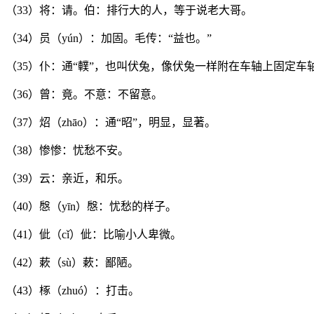
（33）将：请。伯：排行大的人，等于说老大哥。
（34）员（yún）：加固。毛传：“益也。”
（35）仆：通“轐”，也叫伏兔，像伏兔一样附在车轴上固定车
（36）曾：竟。不意：不留意。
（37）炤（zhāo）：通“昭”，明显，显著。
（38）惨惨：忧愁不安。
（39）云：亲近，和乐。
（40）慇（yīn）慇：忧愁的样子。
（41）佌（cǐ）佌：比喻小人卑微。
（42）蔌（sù）蔌：鄙陋。
（43）椓（zhuó）：打击。