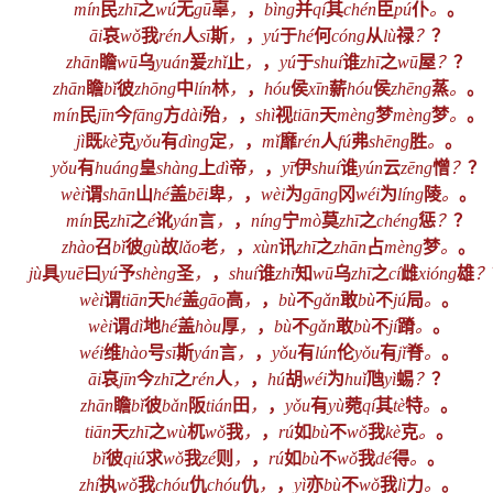
mín
民
zhī
之
wú
无
gū
辜
，
，
bìng
并
qí
其
chén
臣
pú
仆
。
。
āi
哀
wǒ
我
rén
人
sī
斯
，
，
yú
于
hé
何
cóng
从
lù
禄
？
？
zhān
瞻
wū
乌
yuán
爰
zhǐ
止
，
，
yú
于
shuí
谁
zhī
之
wū
屋
？
？
zhān
瞻
bǐ
彼
zhōng
中
lín
林
，
，
hóu
侯
xīn
薪
hóu
侯
zhēng
蒸
。
。
mín
民
jīn
今
fāng
方
dài
殆
，
，
shì
视
tiān
天
mèng
梦
mèng
梦
。
。
jì
既
kè
克
yǒu
有
dìng
定
，
，
mǐ
靡
rén
人
fú
弗
shēng
胜
。
。
yǒu
有
huáng
皇
shàng
上
dì
帝
，
，
yī
伊
shuí
谁
yún
云
zēng
憎
？
？
wèi
谓
shān
山
hé
盖
bēi
卑
，
，
wèi
为
gāng
冈
wéi
为
líng
陵
。
。
mín
民
zhī
之
é
讹
yán
言
，
，
níng
宁
mò
莫
zhī
之
chéng
惩
？
？
zhào
召
bǐ
彼
gù
故
lǎo
老
，
，
xùn
讯
zhī
之
zhān
占
mèng
梦
。
。
jù
具
yuē
曰
yú
予
shèng
圣
，
，
shuí
谁
zhī
知
wū
乌
zhī
之
cí
雌
xióng
雄
？
wèi
谓
tiān
天
hé
盖
gāo
高
，
，
bù
不
gǎn
敢
bù
不
jú
局
。
。
wèi
谓
dì
地
hé
盖
hòu
厚
，
，
bù
不
gǎn
敢
bù
不
jí
蹐
。
。
wéi
维
hào
号
sī
斯
yán
言
，
，
yǒu
有
lún
伦
yǒu
有
jǐ
脊
。
。
āi
哀
jīn
今
zhī
之
rén
人
，
，
hú
胡
wéi
为
huǐ
虺
yì
蜴
？
？
zhān
瞻
bǐ
彼
bǎn
阪
tián
田
，
，
yǒu
有
yù
菀
qí
其
tè
特
。
。
tiān
天
zhī
之
wù
杌
wǒ
我
，
，
rú
如
bù
不
wǒ
我
kè
克
。
。
bǐ
彼
qiú
求
wǒ
我
zé
则
，
，
rú
如
bù
不
wǒ
我
dé
得
。
。
zhí
执
wǒ
我
chóu
仇
chóu
仇
，
，
yì
亦
bù
不
wǒ
我
lì
力
。
。