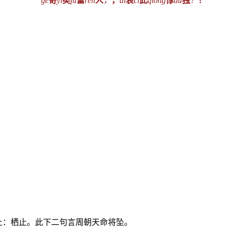
gě
哿
yǐ
矣
fù
富
rén
人
，
，
āi
哀
cǐ
此
qióng
惸
dú
独
！
！
。止：栖止。此下二句言周朝天命将坠。