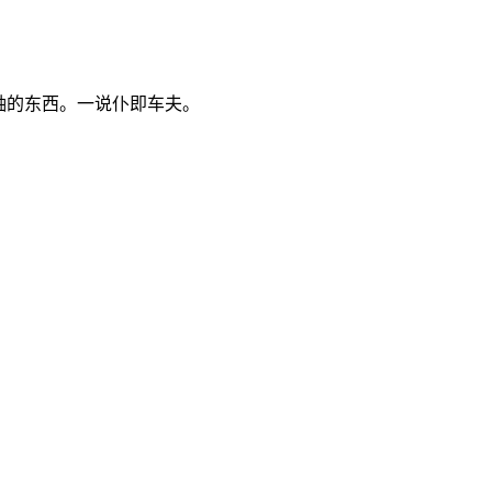
轴的东西。一说仆即车夫。