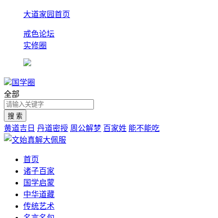
大道家园首页
戒色论坛
实修圈
国学圈
全部
黄道吉日
丹道密授
周公解梦
百家姓
能不能吃
首页
诸子百家
国学启蒙
中华道藏
传统艺术
名言名句