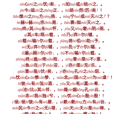
xīn
心
zhī
之
yōu
忧
yǐ
矣
，
，
rú
如
huò
或
jié
结
zhī
之
。
。
jīn
今
zī
兹
zhī
之
zhèng
正
，
，
hú
胡
rán
然
lì
厉
yǐ
矣
！
！
liǎo
燎
zhī
之
fāng
方
yáng
扬
，
，
níng
宁
huò
或
miè
灭
zhī
之
？
？
hè
赫
hè
赫
zōng
宗
zhōu
周
，
，
bāo
褒
sì
姒
miè
灭
zhī
之
。
。
zhōng
终
qí
其
yǒng
永
huái
怀
，
，
yòu
又
jiǒng
窘
yīn
阴
yǔ
雨
。
。
qí
其
jū
车
jì
既
zài
载
，
，
nǎi
乃
qì
弃
ěr
尔
fǔ
辅
。
。
zài
载
shū
输
ěr
尔
zài
载
，
，
jiāng
将
bó
伯
zhù
助
yú
予
。
。
wú
无
qì
弃
ěr
尔
fǔ
辅
，
，
yuán
员
yú
于
ěr
尔
fú
辐
。
。
lǚ
屡
gù
顾
ěr
尔
pú
仆
，
，
bù
不
shū
输
ěr
尔
zài
载
。
。
zhōng
终
yú
逾
jué
绝
xiǎn
险
，
，
zēng
曾
shì
是
bú
不
yì
意
。
。
yú
鱼
zài
在
yú
于
zhǎo
沼
，
，
yì
亦
fěi
匪
kè
克
lè
乐
。
。
qián
潜
suī
虽
fú
伏
yǐ
矣
，
，
yì
亦
kǒng
孔
zhī
之
zhào
炤
。
。
yōu
忧
xīn
心
cǎn
惨
cǎn
惨
，
，
niàn
念
guó
国
zhī
之
wéi
为
nüè
虐
！
bǐ
彼
yǒu
有
zhǐ
旨
jiǔ
酒
，
，
yòu
又
yǒu
有
jiā
嘉
yáo
肴
。
。
qià
洽
bǐ
比
qí
其
lín
邻
，
，
hūn
婚
yīn
姻
kǒng
孔
yún
云
。
。
niàn
念
wǒ
我
dú
独
xī
兮
，
，
yōu
忧
xīn
心
yīn
殷
yīn
殷
！
！
cǐ
佌
cǐ
佌
bǐ
彼
yǒu
有
wū
屋
，
，
sù
蔌
sù
蔌
fāng
方
yǒu
有
gǔ
谷
。
。
mín
民
jīn
今
zhī
之
wú
无
lù
禄
，
，
tiān
天
yāo
夭
shì
是
zhuó
椓
。
。