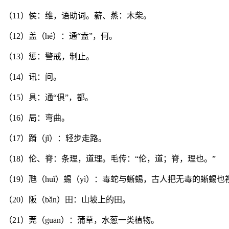
（11）侯：维，语助词。薪、蒸：木柴。
（12）盖（hé）：通“盍”，何。
（13）惩：警戒，制止。
（14）讯：问。
（15）具：通“俱”，都。
（16）局：弯曲。
（17）蹐（jǐ）：轻步走路。
（18）伦、脊：条理，道理。毛传：“伦，道；脊，理也。”
（19）虺（huǐ）蜴（yì）：毒蛇与蜥蜴，古人把无毒的蜥蜴
（20）阪（bǎn）田：山坡上的田。
（21）莞（guān）：蒲草，水葱一类植物。