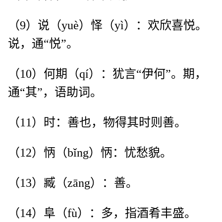
（9）说（yuè）怿（yì）：欢欣喜悦。
说，通“悦”。
（10）何期（qí）：犹言“伊何”。期，
通“其”，语助词。
（11）时：善也，物得其时则善。
（12）怲（bǐng）怲：忧愁貌。
（13）臧（zāng）：善。
（14）阜（fù）：多，指酒肴丰盛。