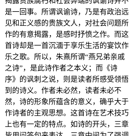
揭露贵族腐朽和社会弊端的讽谕诗并不
是一回事。所谓讽谕诗，乃是有政治远
见和正义感的贵族文人，对社会问题所
作的有意揭露，是感时抒愤之作。而这
首诗却是一首沉湎于享乐生活的宴饮作
乐之歌。所以，朱熹所谓“燕兄弟亲戚
之诗”，是此诗作者之本义；而《诗
序》的讽刺之说，则是读者所感受领悟
到的诗义。作者未必然，读者未必不
然，诗的形象所蕴含的意义，确乎大于
作诗者的主观思想。这首诗在艺术技巧
上也有一定的特点。如诗的开头，三章
皆用问答句来表达。三章中间为了强调