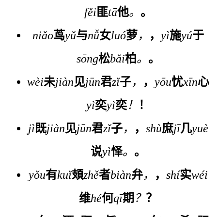
fěi
匪
tā
他
。
。
niǎo
茑
yǔ
与
nǚ
女
luó
萝
，
，
yì
施
yú
于
sōng
松
bǎi
柏
。
。
wèi
未
jiàn
见
jūn
君
zǐ
子
，
，
yōu
忧
xīn
心
yì
奕
yì
奕
！
！
jì
既
jiàn
见
jūn
君
zǐ
子
，
，
shù
庶
jī
几
yuè
说
yì
怿
。
。
yǒu
有
kuǐ
頍
zhě
者
biàn
弁
，
，
shí
实
wéi
维
hé
何
qī
期
？
？