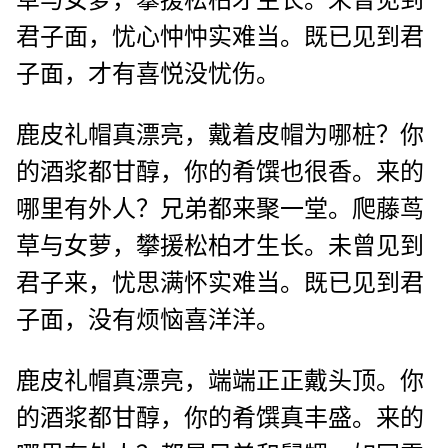
君子面，忧心忡忡实难当。既已见到君
子面，才有喜悦没忧伤。
鹿皮礼帽真漂亮，戴着皮帽为哪桩？你
的酒浆都甘醇，你的肴馔也很香。来的
哪里有外人？兄弟都来聚一堂。爬藤茑
草与女萝，攀援松柏才生长。未曾见到
君子来，忧思满怀实难当。既已见到君
子面，没有烦恼喜洋洋。
鹿皮礼帽真漂亮，端端正正戴头顶。你
的酒浆都甘醇，你的肴馔真丰盛。来的