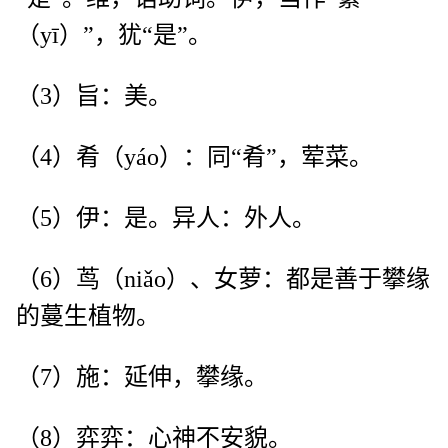
（yī）”，犹“是”。
（3）旨：美。
（4）肴（yáo）：同“肴”，荤菜。
（5）伊：是。异人：外人。
（6）茑（niǎo）、女萝：都是善于攀缘
的蔓生植物。
（7）施：延伸，攀缘。
（8）弈弈：心神不安貌。