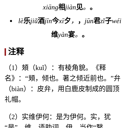
xiāng
相
jiàn
见
。
。
lè
乐
jiǔ
酒
jīn
今
xī
夕
，
，
jūn
君
zǐ
子
wéi
维
yàn
宴
。
。
注释
（1）頍（kuǐ）：有棱角貌。《释
名》：“頍，倾也。著之倾近前也。”弁
（biàn）：皮弁，用白鹿皮制成的圆顶
礼帽。
（2）实维伊何：是为伊何。实，犹
“是”。维，语助词。伊，当作“繄