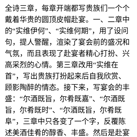
全诗三章，每章开端都写贵族们一个个
戴着华贵的圆顶皮帽赴宴。一、二章中
的“实维伊何”、“实维何期”，用了设问
句，提人警醒，渲染了宴会前的盛况和
气氛，而且表现了赴宴者精心打扮、兴
高采烈的心情。第三章改用“实维在
首”，写出贵族打扮起来后自我欣赏、
顾影陶醉的情态。接下来，写宴会的丰
盛：“尔酒既旨，尔肴既嘉”、“尔酒既
旨，尔肴既时”、“尔酒既旨，尔肴既
阜”，三章中只各变了一个字，反覆陈
述美酒佳肴的醇香、丰盛。然后是赴宴