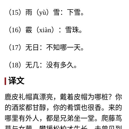
（15）雨（yù）雪：下雪。
（16）霰（xiàn）：雪珠。
（17）无日：不知哪一天。
（18）无几：没有多久。
译文
鹿皮礼帽真漂亮，戴着皮帽为哪桩？你
的酒浆都甘醇，你的肴馔也很香。来的
哪里有外人，都是兄弟坐一堂。爬藤茑
草与女萝，攀援松柏才生长。未曾见到