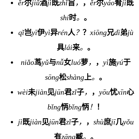
ěr
尔
jiǔ
酒
jì
既
zhǐ
旨
，
，
ěr
尔
yáo
肴
jì
既
shí
时
。
。
qǐ
岂
yī
伊
yì
异
rén
人
？
？
xiōng
兄
dì
弟
jù
具
lái
来
。
。
niǎo
茑
yǔ
与
nǚ
女
luó
萝
，
，
yì
施
yú
于
sōng
松
shàng
上
。
。
wèi
未
jiàn
见
jūn
君
zǐ
子
，
，
yōu
忧
xīn
心
bǐng
怲
bǐng
怲
！
！
jì
既
jiàn
见
jūn
君
zǐ
子
，
，
shù
庶
jī
几
yǒu
有
zāng
臧
。
。