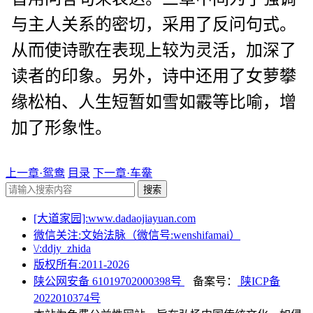
与主人关系的密切，采用了反问句式。
从而使诗歌在表现上较为灵活，加深了
读者的印象。另外，诗中还用了女萝攀
缘松柏、人生短暂如雪如霰等比喻，增
加了形象性。
上一章·鸳鸯
目录
下一章·车舝
搜索
[大道家园]:www.dadaojiayuan.com
微信关注:文始法脉（微信号:wenshifamai）
\/:ddjy_zhida
版权所有:2011-
2026
陕公网安备 61019702000398号
备案号：
陕ICP备
2022010374号