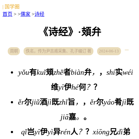
| 国学圈
首页
> >
儒家
>
诗经
《诗经》·頍弁
周朝
佚名，传为尹吉甫采集、孔子编订 著
2024-06-13
yǒu
有
kuǐ
頍
zhě
者
biàn
弁
，
，
shí
实
wéi
维
yī
伊
hé
何
？
？
ěr
尔
jiǔ
酒
jì
既
zhǐ
旨
，
，
ěr
尔
yáo
肴
jì
既
jiā
嘉
。
。
qǐ
岂
yī
伊
yì
异
rén
人
？
？
xiōng
兄
dì
弟