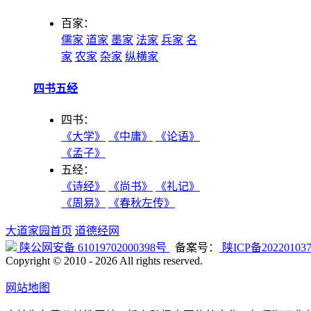
百家：
儒家
道家
墨家
法家
兵家
名
家
农家
杂家
纵横家
四书五经
四书：
《大学》
《中庸》
《论语》
《孟子》
五经：
《诗经》
《尚书》
《礼记》
《周易》
《春秋左传》
大道家园首页
道德经网
陕公网安备 61019702000398号
备案号：
陕ICP备20220103
Copyright © 2010 -
2026 All rights reserved.
网站地图