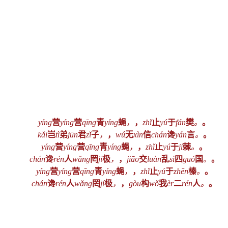
yíng
营
yíng
营
qīng
青
yíng
蝇
，
，
zhǐ
止
yú
于
fán
樊
。
。
kǎi
岂
tì
弟
jūn
君
zǐ
子
，
，
wú
无
xìn
信
chán
谗
yán
言
。
。
yíng
营
yíng
营
qīng
青
yíng
蝇
，
，
zhǐ
止
yú
于
jí
棘
。
。
chán
谗
rén
人
wǎng
罔
jí
极
，
，
jiāo
交
luàn
乱
sì
四
guó
国
。
。
yíng
营
yíng
营
qīng
青
yíng
蝇
，
，
zhǐ
止
yú
于
zhēn
榛
。
。
chán
谗
rén
人
wǎng
罔
jí
极
，
，
gòu
构
wǒ
我
èr
二
rén
人
。
。