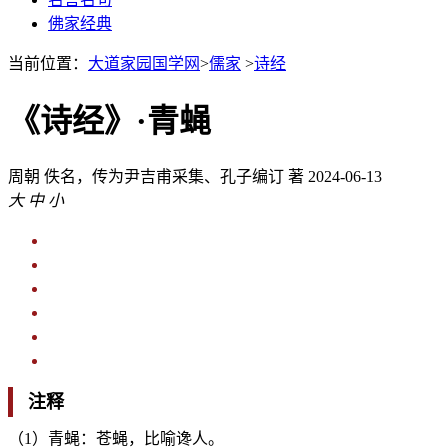
佛家经典
当前位置：
大道家园国学网
>
儒家
>
诗经
《诗经》·青蝇
周朝
佚名，传为尹吉甫采集、孔子编订 著
2024-06-13
大
中
小
注释
（1）青蝇：苍蝇，比喻谗人。