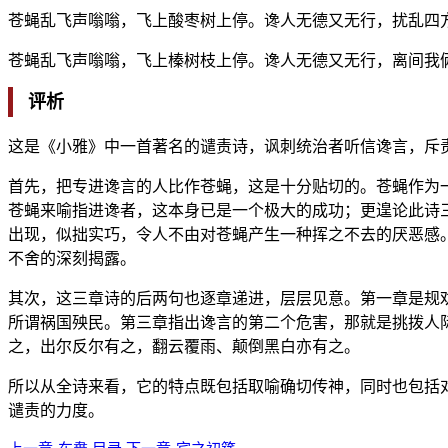
苍蝇乱飞声嗡嗡，飞上酸枣树上停。谗人无德又无行，扰乱四
苍蝇乱飞声嗡嗡，飞上榛树枝上停。谗人无德又无行，离间我
评析
这是《小雅》中一首著名的谴责诗，讽刺统治者听信谗言，斥
首先，把专进谗言的人比作苍蝇，这是十分贴切的。苍蝇作为
苍蝇来喻指进谗者，这本身已是一个极大的成功；更遑论此诗
出现，似拙实巧，令人不由对苍蝇产生一种挥之不去的厌恶感。
不舍的深刻揭露。
其次，这三章诗的后两句也逐章递进，层层见意。第一章是规
所谓祸国殃民。第三章指出谗言的第二个危害，那就是挑拨人
之，出尔反尔有之，翻云覆雨、颠倒黑白亦有之。
所以从全诗来看，它的特点既包括取喻确切传神，同时也包括
谴责的力度。