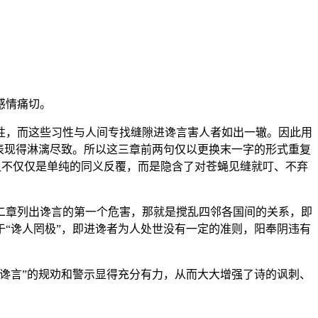
感情痛切。
性，而这些习性与人间专找缝隙进谗言害人者如出一辙。因此用
表现得淋漓尽致。所以这三章前两句仅以更换末一字的形式重复
，又不仅仅是单纯的同义反覆，而是隐含了对苍蝇见缝就叮、不弃
二章列出谗言的第一个危害，那就是搅乱四邻各国间的关系，即
“谗人罔极”，即进谗者为人处世没有一定的准则，阳奉阴违有
谗言”的规劝和警示显得充分有力，从而大大增强了诗的讽刺、