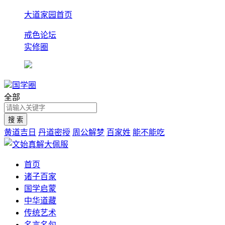
大道家园首页
戒色论坛
实修圈
国学圈
全部
黄道吉日
丹道密授
周公解梦
百家姓
能不能吃
首页
诸子百家
国学启蒙
中华道藏
传统艺术
名言名句