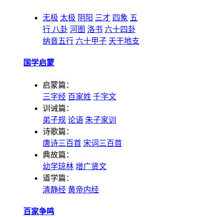
无极
太极
阴阳
三才
四象
五
行
八卦
河图
洛书
六十四卦
纳音五行
六十甲子
天干地支
国学启蒙
启蒙篇：
三字经
百家姓
千字文
训诫篇：
弟子规
论语
朱子家训
诗歌篇：
唐诗三百首
宋词三百首
典故篇：
幼学琼林
增广贤文
道学篇：
清静经
黄帝内经
百家争鸣