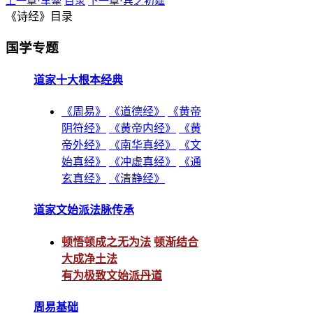
上一章·车舝
目录
下一章·宾之初筵
《诗经》目录
国学专题
道家十大根本经典
《周易》
《道德经》
《黄帝
阴符经》
《黄帝内经》
《黄
帝外经》
《南华真经》
《文
始真经》
《冲虚真经》
《通
玄真经》
《清静经》
道家文始派法脉传承
顿悟顿成之无为法
顿渐结合
大成净土法
有为极致文始派丹道
周易基础