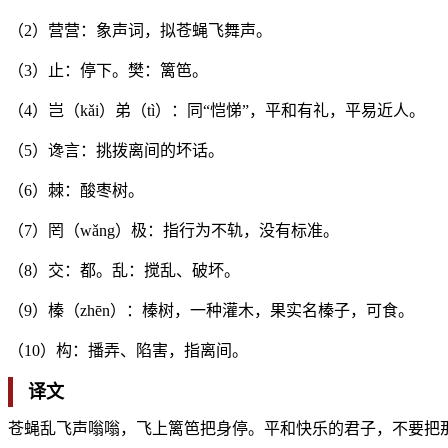
（2）营营：象声词，拟苍蝇飞舞声。
（3）止：停下。樊：篱笆。
（4）岂（kǎi）弟（tì）：同“恺悌”，平和有礼，平易近人。
（5）谗言：挑拨离间的坏话。
（6）棘：酸枣树。
（7）罔（wǎng）极：指行为不轨，没有标准。
（8）交：都。乱：搅乱、破坏。
（9）榛（zhēn）：榛树，一种灌木，果实名榛子，可食。
（10）构：播弄、陷害，指离间。
译文
苍蝇乱飞声嗡嗡，飞上篱笆把身停。平和快乐的君子，不要把