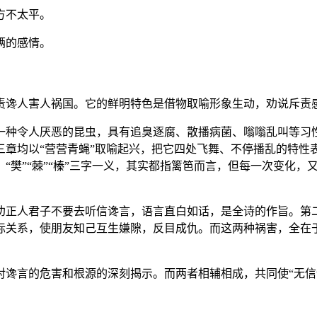
方不太平。
俩的感情。
责谗人害人祸国。它的鲜明特色是借物取喻形象生动，劝说斥责
一种令人厌恶的昆虫，具有追臭逐腐、散播病菌、嗡嗡乱叫等习
三章均以“营营青蝇”取喻起兴，把它四处飞舞、不停播乱的特性
“樊”“棘”“榛”三字一义，其实都指篱笆而言，但每一次变化
劝正人君子不要去听信谗言，语言直白如话，是全诗的作旨。第
际关系，使朋友知己互生嫌隙，反目成仇。而这两种祸害，全在于
对谗言的危害和根源的深刻揭示。而两者相辅相成，共同使“无信