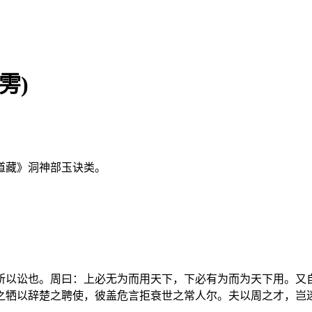
雱)
道藏》洞神部玉诀类。
所以讼也。周曰：上必无为而用天下，下必有为而为天下用。又
之牺以辞楚之聘使，彼盖危言拒衰世之常人尔。夫以周之才，岂