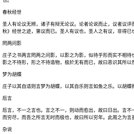
也。
春秋经世
圣人有论议无辨，诸子有辩无论议。论者论说而止，议者议评
秋》经世之迹，第议而已。圣人有议也，圣人之有议，非得已
罔两问影
庄子之书两言罔两之问影，以影之为影，似待乎形而实不相待
影之不待形，形之不待造物，极於无有而已，故曰恶识其所以
梦为胡蝶
庄子以其自适则言梦为胡蝶，以其自乐则言如鱼之乐。以胡蝶
卮言
卮言，不一之言也。言之不一，则动而愈出，故曰日出。言不
而穷尽，而吾之所言无时而极也，故曰所以穷年。此周之为言
杂说