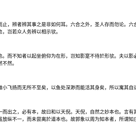
而止，辨者辨其事之是非如何耳。六合之外，圣人存而勿论。六
也，岂若众人务辨以相示欤。
也。而不知者以起坐俯仰为在形，岂知影寔不待於形欤。夫以影
然不然。
微小飞扬而无所不至矣，以鱼处深渺而能活其身矣，所以寓其自
一而出之，必有本，故曰和以天倪。天倪，自然之妙本也。言有
虽放纵不一，而未尝离於道本也。故郭象以周为知本者，所谓知