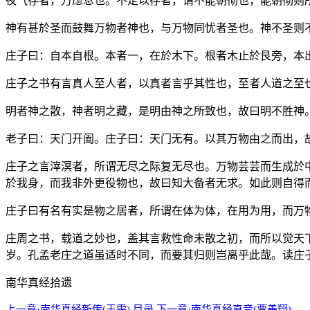
夜气存者，万虑息也。不定以存者，谓不能朝彻也，能朝彻则
神有甚於圣而鼓舞万物者神也，与万物同忧者圣也。神不圣则
庄子曰：自本自根。本者一，在於木下。根者木止於艮旁，本
庄子之书有言真人至人者，以真者言乎其性也，至者人道之至
明者神之散，神者明之藏，是明由神之所致也，故曰明不胜神
老子曰：天门开阖。庄子曰：天门无有。以其万物由之而出，
庄子之言滓溟者，所谓无尽之际复无尽也。万物芸芸而生成於
於我身，而我非外更役物也，故曰知大备者无求。如此则自得
庄子曰有名有实是物之居者，所谓在体为体，在用为用，而万
庄周之书，载道之妙也，盖其言救性命未散之初，而所以觉天
岁。孔孟老庄之道虽适时不同，而要其归则岂离乎此哉。读庄
南华真经拾遗
上一章·南华真经新传(王雱)
目录
下一章·南华真经直音(贾善翔)