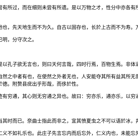
尝有所过，而在细则未尝有所遗。是以万物之才，性分中亦各有
地也，先天地生而不为久。自古以固存也，长於上古而不为寿。
已明，分守次之。
是以孔子欲无言也，则曰天何言哉，四时行焉，百物生焉。非体
自然之中者有也，在使然之外者无也，人安能夺其所有益其所无
於德。附赘县疣出乎形哉，而侈於性。
迹有穷通，其心则无穷通之异也。故曰：穷亦乐，通亦乐，以穷
当其时而已。奈曲士指此而非之，宜其愤夏虫之不可以语於冰，
仁义不如礼乐也。此庄子先言忘内而后忘外，仁义内也，未能忘