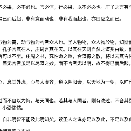
不必果，必不必也。言必信，行必果，以不必必也。庄子之言有
得已而后起，非有意而动也，非有我而起也，亦曰应之而已。
与物为离，动与物为构者众人也。圣人物物，众人物於物，知斯
：孔子言其在人，庄周言其在天。以其在天则自然之道奚由致，
后可以不至。庄周之书，究性命之幽，合道德之散，将以去其昏
。盖无言者虽足以尽道之妙，而不言者无以明，故不得已而后起
心，息其外虑，心与太虚齐，道以阴阳会，以天地为一朝，以旷
过而不自以为悔，与天同也。若其与人同者，则有改过，不吝其
，小恐惴惴。
，自非明智不能及此明知矣。读圣人之说亦足以及此，不足以及