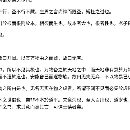
所谓复德之本也。
不行，圣不行不藏。庄周之言尚神而贱圣，矫枉之过也。
出於根而根附於本，相须而生也。故本者命也，根者性也。老子
也。
。
故曰开阖。以其万物由之而藏，故曰无有。
中，所以不见其极也。万物备之於天地之中，而天地非有意於万
而不遗於道也，安能舍己而逐物欤。故曰无失无弃，不以物易已
物之所由是也。无名无实在物之虚者，所谓不闻不见而必集於虚
下之世俗也，岂非不本於道乎。夫道海也，圣人百川也，道岁也
子之书，求其意而忘其言，可谓善读者矣。