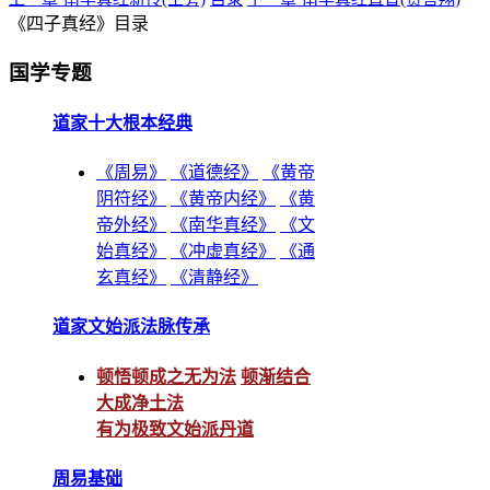
《四子真经》目录
国学专题
道家十大根本经典
《周易》
《道德经》
《黄帝
阴符经》
《黄帝内经》
《黄
帝外经》
《南华真经》
《文
始真经》
《冲虚真经》
《通
玄真经》
《清静经》
道家文始派法脉传承
顿悟顿成之无为法
顿渐结合
大成净土法
有为极致文始派丹道
周易基础