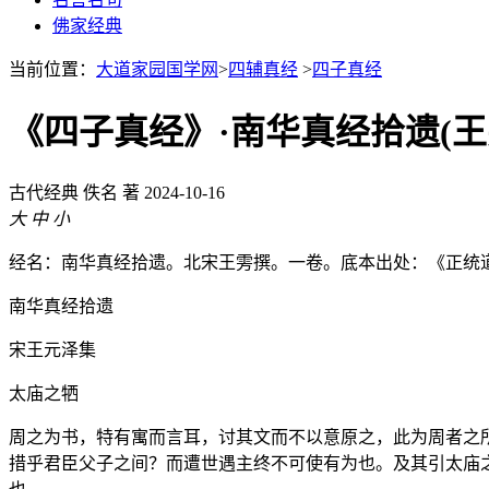
佛家经典
当前位置：
大道家园国学网
>
四辅真经
>
四子真经
《四子真经》·南华真经拾遗(王
古代经典
佚名 著
2024-10-16
大
中
小
经名：南华真经拾遗。北宋王雱撰。一卷。底本出处：《正统
南华真经拾遗
宋王元泽集
太庙之牺
周之为书，特有寓而言耳，讨其文而不以意原之，此为周者之
措乎君臣父子之间？而遭世遇主终不可使有为也。及其引太庙