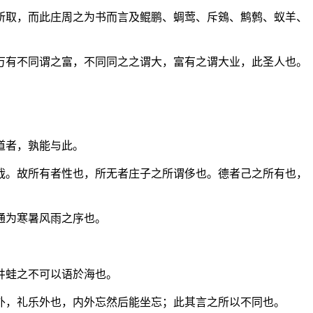
所取，而此庄周之为书而言及鲲鹏、蜩莺、斥鴳、鹪鹩、蚁羊、
万有不同谓之富，不同同之之谓大，富有之谓大业，此圣人也。
道者，孰能与此。
哉。故所有者性也，所无者庄子之所谓侈也。德者己之所有也，
通为寒暑风雨之序也。
井蛙之不可以语於海也。
外，礼乐外也，内外忘然后能坐忘；此其言之所以不同也。