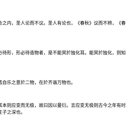
合之内，圣人论而不议。圣人有论也，《春秋》议而不辨，《春
必待形，形必待造物者，是不能冥於独化耳。能冥於独化，则知
适自乐之意於二物，在於齐谐万物也。
其本则应变而无极，故曰因以曼衍。言应变无极则古今之年有时
庄子之深也。