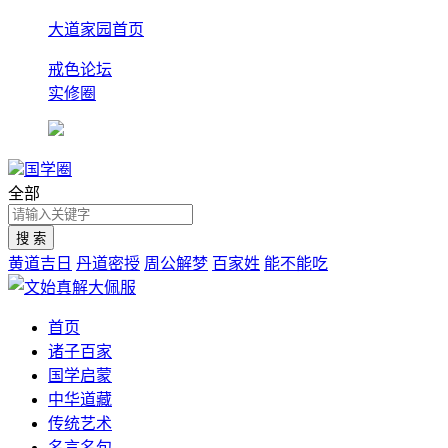
大道家园首页
戒色论坛
实修圈
国学圈
全部
黄道吉日
丹道密授
周公解梦
百家姓
能不能吃
首页
诸子百家
国学启蒙
中华道藏
传统艺术
名言名句