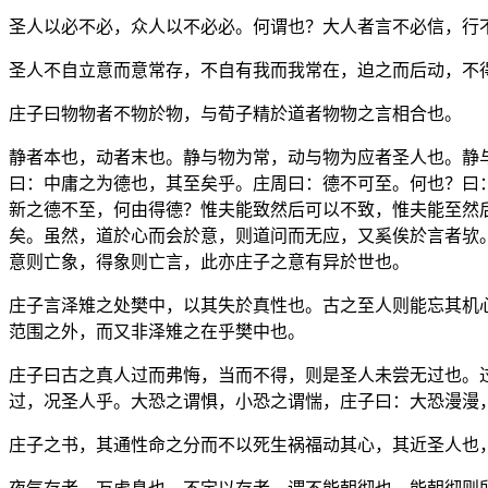
圣人以必不必，众人以不必必。何谓也？大人者言不必信，行
圣人不自立意而意常存，不自有我而我常在，迫之而后动，不
庄子曰物物者不物於物，与荀子精於道者物物之言相合也。
静者本也，动者末也。静与物为常，动与物为应者圣人也。静
曰：中庸之为德也，其至矣乎。庄周曰：德不可至。何也？曰
新之德不至，何由得德？惟夫能致然后可以不致，惟夫能至然
矣。虽然，道於心而会於意，则道问而无应，又奚俟於言者欤
意则亡象，得象则亡言，此亦庄子之意有异於世也。
庄子言泽雉之处樊中，以其失於真性也。古之至人则能忘其机
范围之外，而又非泽雉之在乎樊中也。
庄子曰古之真人过而弗悔，当而不得，则是圣人未尝无过也。
过，况圣人乎。大恐之谓惧，小恐之谓惴，庄子曰：大恐漫漫
庄子之书，其通性命之分而不以死生祸福动其心，其近圣人也