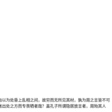
自以为处昏上乱相之间，故穷而无所见其材，孰为周之言皆不可
迷出处之方而专畏牺者哉？盖孔子所谓隐居放言者，周殆其人