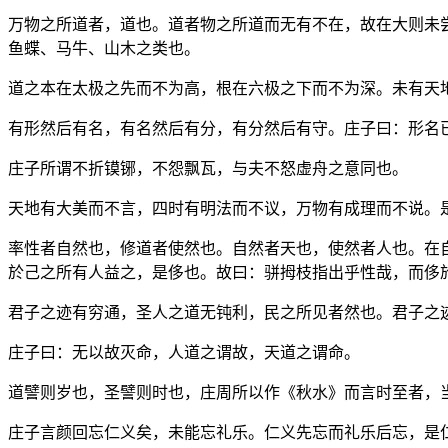
万物之所道者，道也。道者物之所道而无有不在，故在大则未
鱼蝶、马牛、山木之类也。
道之本在太极之先而不为高，根在六极之下而不为深。未有天
有形然后有名，有名然后有分，有分然后有守。庄子曰：形名
庄子所谓不折镆铘，不怨飘瓦，与夫不怒虚舟之意同也。
天地有大美而不言，四时有明法而不议，万物有成理而不说。
率性者自然也，修道者使然也。自然者天也，使然者人也。在
於己之所有人益之，是侈也。故曰：骈拇枝指出乎性哉，而侈
君子之迹有穷通，圣人之道无钝利，民之所见者然也。君子之
庄子曰：无以故灭命，人道之谓故，天道之谓命。
道譬则岁也，圣譬则时也，庄周所以作《秋水》而言时至者，
庄子言颜回忘仁义矣，未能忘礼乐。仁义先忘而礼乐后忘，是