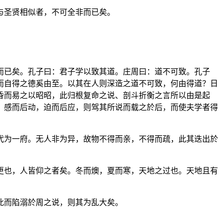
与圣贤相似者，不可全非而已矣。
而已矣。孔子曰：君子学以致其道。庄周曰：道不可致。孔子
而自得之德奚由至。以其在人则深造之道不可致，何由得道？日
昏而易之以昭昭，此归根复命之说、剖斗折衡之言所以由是起
，感而后动，迫而后应，则驾其所说而载之於后，而使夫学者得
代为一府。无人非为异，故物不得而亲，不得而疏，此其迭出於
更也，人皆仰之者矣。冬而燠，夏而寒，天地之过也。天地且有
此而陷溺於周之说，则其为乱大矣。