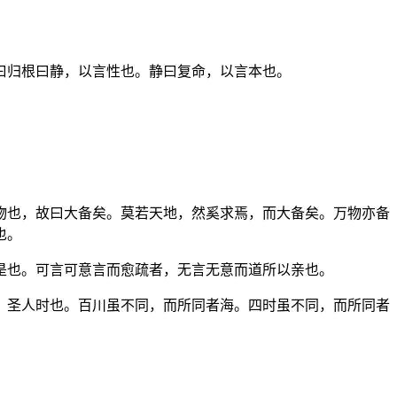
曰归根曰静，以言性也。静曰复命，以言本也。
物也，故曰大备矣。莫若天地，然奚求焉，而大备矣。万物亦备
也。
是也。可言可意言而愈疏者，无言无意而道所以亲也。
，圣人时也。百川虽不同，而所同者海。四时虽不同，而所同者