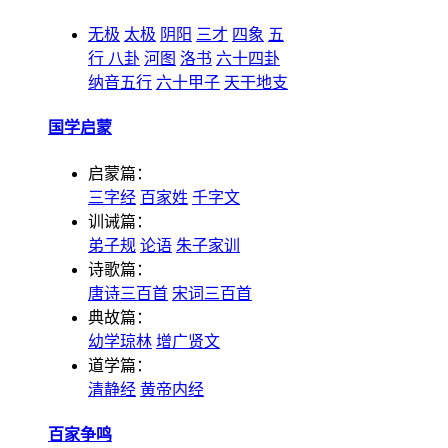
无极
太极
阴阳
三才
四象
五
行
八卦
河图
洛书
六十四卦
纳音五行
六十甲子
天干地支
国学启蒙
启蒙篇：
三字经
百家姓
千字文
训诫篇：
弟子规
论语
朱子家训
诗歌篇：
唐诗三百首
宋词三百首
典故篇：
幼学琼林
增广贤文
道学篇：
清静经
黄帝内经
百家争鸣