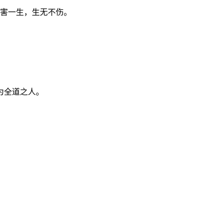
以害一生，生无不伤。
为全道之人。