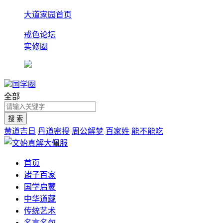
大道家园首页
戒色论坛
实修圈
国学圈
全部
黄道吉日
丹道密授
周公解梦
百家姓
能不能吃
首页
诸子百家
国学启蒙
中华道藏
传统艺术
名言名句