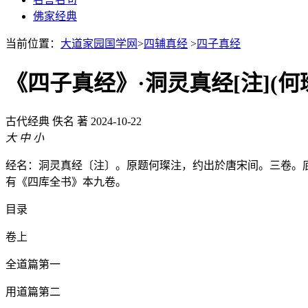
佛家经典
当前位置：
大道家园国学网
>
四辅真经
>
四子真经
《四子真经》·洞灵真经[注](何
古代经典
佚名 著
2024-10-22
大
中
小
经名：洞灵真经〔注〕。原题何璨注，约出於唐宋间。三卷。
有《四库全书》本九卷。
目录
卷上
全道篇第一
用道篇第二