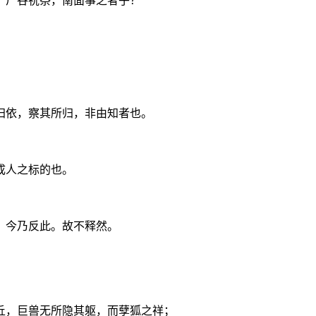
，尸谷祝祭，南面事之者乎？
，
归依，察其所归，非由知者也。
成人之标的也。
，今乃反此。故不释然。
丘，巨兽无所隐其躯，而孽狐之祥；