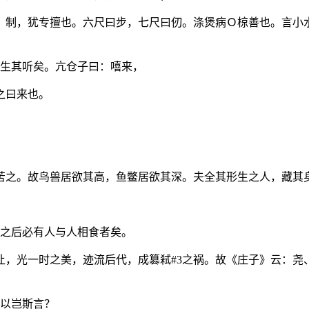
。制，犹专擅也。六尺曰步，七尺曰仞。涤煲病Ｏ椋善也。言小
先生其听矣。亢仓子曰：嘻来，
之曰来也。
苦之。故鸟兽居欲其高，鱼鳖居欲其深。夫全其形生之人，藏其
代之后必有人与人相食者矣。
让，光一时之美，迹流后代，成篡弒#3之祸。故《庄子》云：尧
业以岂斯言？