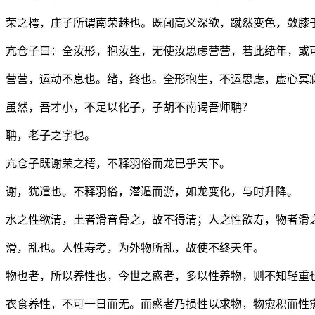
荣之樗，庄子所谓南荣趎也。既闻高义深欲，蹴然变色，敛膝
亢仓子曰：全汝形，抱汝生，无使汝思虑营营，若此绪年，或
营营，运动不息也。绪，终也。全形抱生，不运思虑，虚心冥
虽然，吾才小，不足以化子，子胡不南谒吾师聃？
聃，老子之字也。
亢仓子既谢荣之樗，不释羽俗而龙已乎天下。
谢，犹遣也。不释羽俗，潜遁而游，如龙变化，与时升降。
水之性欲清，土者滑音骨之，故不得清；人之性欲寿，物者滑
滑，乱也。人性寿考，为外物所乱，故使不终天年。
物也者，所以养性也，今世之惑者，多以性养物，则不知轻重
衣食养性，不可一日而无。而惑者乃损性以求物，物愈积而性