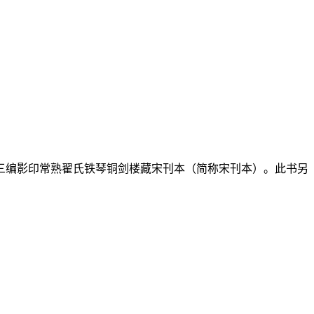
三编影印常熟翟氏铁琴铜剑楼藏宋刊本（简称宋刊本）。此书另