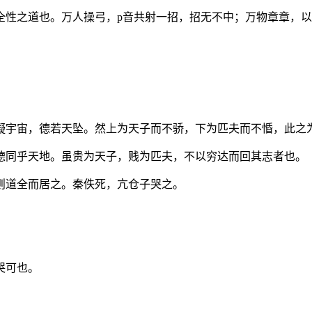
全性之道也。万人操弓，p音共射一招，招无不中；万物章章，
凝宇宙，德若天坠。然上为天子而不骄，下为匹夫而不惛，此之
德同乎天地。虽贵为天子，贱为匹夫，不以穷达而回其志者也。
则道全而居之。秦佚死，亢仓子哭之。
哭可也。