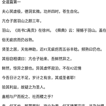
全道篇第一
夫心冥虚极，德洞玄微。功并四时，苍生自化。
亢仓子居羽山之颜三年，
羽山，《尚书□禹贡》在徐州。《舜典》云：殛鲧于羽山。盖
俗无疵疠而仍谷熟。
贤圣之居，天佑神助，近#1无疵疠而五谷丰稔。频熟曰仍也。
其俗窃相谓曰：亢仓子始来、吾鲜然异之，
鲜然，惊异之貌也。异其虚怀寂泊，不在#2近情
今吾日计之不足，岁计之有余，其或圣者耶！
验其利益，故疑之为圣人。
盍相与尸而祝之、社而稷之乎？