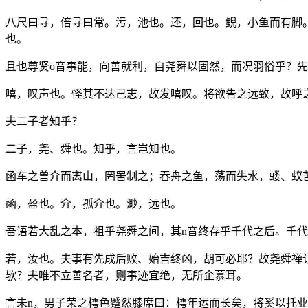
八尺曰寻，倍寻曰常。污，池也。还，回也。鲵，小鱼而有脚
也。
且也尊贤o音事能，向善就利，自尧舜以固然，而况羽俗乎？
嘻，叹声也。怪其不达己志，故发嘻叹。将欲告之远致，故呼
夫二子者知乎？
二子，尧、舜也。知乎，言岂知也。
函车之兽介而离山，罔罟制之；吞舟之鱼，荡而失水，蝼、蚁
函，盈也。介，孤介也。渺，远也。
吾语若大乱之本，祖乎尧舜之间，其n音终存乎千代之后。千
若，汝也。夫事有先成后败、始吉终凶，胡可必耶？故尧舜禅
欤？夫唯不立善名者，则事迹宜绝，无所企慕耳。
言未n，男子荣之樗色蹙然膝席曰：樗年运而长矣，将奚以托