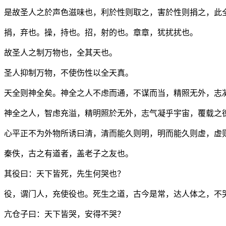
是故圣人之於声色滋味也，利於性则取之，害於性则捐之，此
捐，弃也。操，持也。招，射的也。章章，犹扰扰也。
故圣人之制万物也，全其天也。
圣人抑制万物，不使伤性以全天真。
天全则神全矣。神全之人不虑而通，不谋而当，精照无外，志
神全之人，智虑充溢，精明照於无外，志气凝乎宇宙，覆载之
心平正不为外物所诱曰清，清而能久则明，明而能久则虚，虚
秦佚，古之有道者，盖老子之友也。
其役曰：天下皆死，先生何哭也？
役，谓门人，充使役也。死生之道，古今是常，达人体之，不
亢仓子曰：天下皆哭，安得不哭？