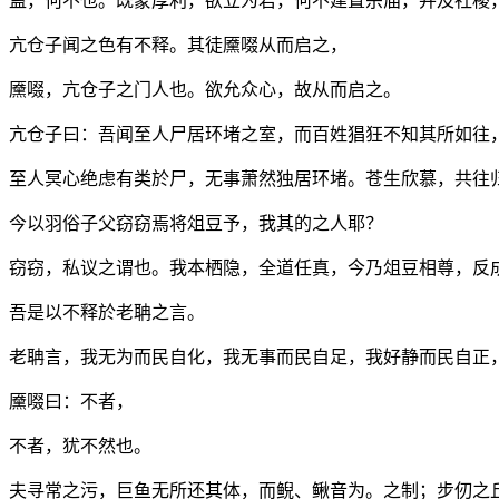
盍，何不也。既蒙厚利，欲立为君，何不建置宗庙，并及社稷
亢仓子闻之色有不释。其徒黡啜从而启之，
黡啜，亢仓子之门人也。欲允众心，故从而启之。
亢仓子曰：吾闻至人尸居环堵之室，而百姓猖狂不知其所如往
至人冥心绝虑有类於尸，无事萧然独居环堵。苍生欣慕，共往
今以羽俗子父窃窃焉将俎豆予，我其的之人耶？
窃窃，私议之谓也。我本栖隐，全道任真，今乃俎豆相尊，反
吾是以不释於老聃之言。
老聃言，我无为而民自化，我无事而民自足，我好静而民自正
黡啜曰：不者，
不者，犹不然也。
夫寻常之污，巨鱼无所还其体，而鲵、鳅音为。之制；步仞之