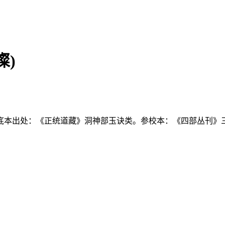
璨)
底本出处：《正统道藏》洞神部玉诀类。参校本：《四部丛刊》