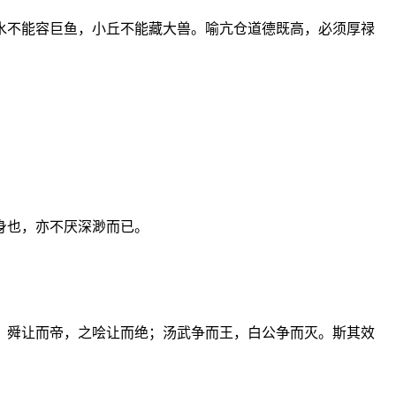
水不能容巨鱼，小丘不能藏大兽。喻亢仓道德既高，必须厚禄
身也，亦不厌深渺而已。
、舜让而帝，之哙让而绝；汤武争而王，白公争而灭。斯其效