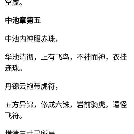
空虚。
中池章第五
中池内神服赤珠，
华池清彻，上有飞鸟，不神而神，衣挂
连珠。
丹锦云袍带虎符，
五方异锦，修成六铢，岩前骑虎，遣怪
飞符。