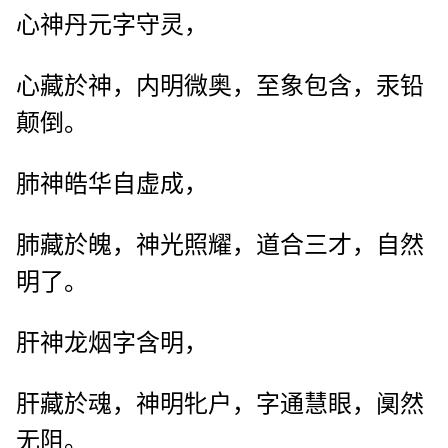
心神丹元字守灵，
心藏於神，内明微奥，至象包含，汞铅
颠倒。
肺神皓华自虚成，
肺藏於魄，神光照耀，道合三才，自然
明了。
肝神龙烟字含明，
肝藏於魂，神明牝户，字通慧眼，阒然
无阻。