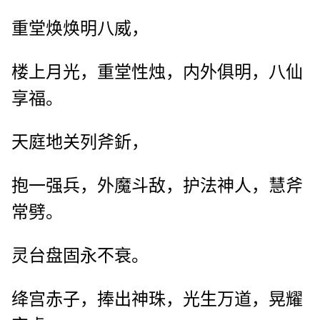
重堂焕焕明八威，
楼上月光，重堂性烛，内外俱明，八仙
享福。
天庭地关列斧釿，
抱一强兵，外魔斗敌，护法神人，慧斧
常劈。
灵台盘固永不衰。
绛宫赤子，捧出神珠，光生万道，晃耀