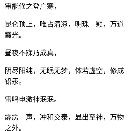
审能修之登广寒，
昆仑顶上，唯占清凉，明珠一颗，万道
霞光。
昼夜不寐乃成真，
阴尽阳纯，无眠无梦，体若虚空，修成
铅汞。
雷鸣电激神泯泯。
霹雳一声，冲和交泰，显出至神，万物
之外。