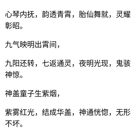
心琴内抚，韵透青霄，胎仙舞就，灵耀
彰昭。
九气映明出霄间，
九阳还转，七返通灵，夜明光现，鬼骇
神惊。
神盖童子生紫烟，
紫雾红光，结成华盖，神通恍惚，无形
不坏。