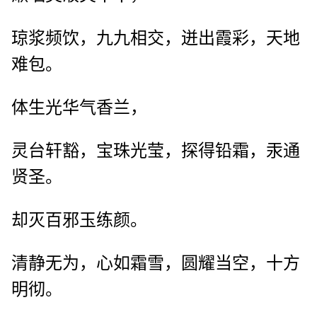
琼浆频饮，九九相交，迸出霞彩，天地
难包。
体生光华气香兰，
灵台轩豁，宝珠光莹，探得铅霜，汞通
贤圣。
却灭百邪玉练颜。
清静无为，心如霜雪，圆耀当空，十方
明彻。