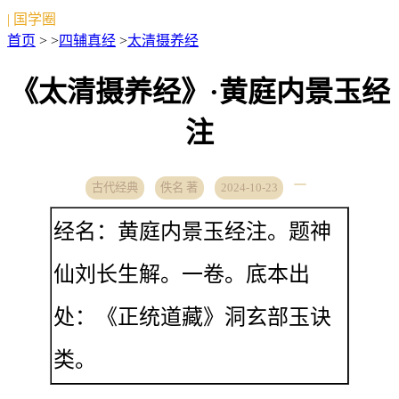
| 国学圈
首页
> >
四辅真经
>
太清摄养经
《太清摄养经》·黄庭内景玉经
注
古代经典
佚名 著
2024-10-23
经名：黄庭内景玉经注。题神
仙刘长生解。一卷。底本出
处：《正统道藏》洞玄部玉诀
类。