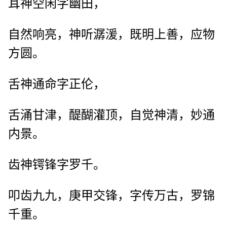
耳神空闲字幽田，
自然响亮，神听潺湲，既明上善，应物
方圆。
舌神通命字正伦，
舌涌甘津，醍醐灌顶，自觉神清，妙通
内景。
齿神锷锋字罗千。
叩齿九九，庚甲交锋，字传万古，罗锦
千重。