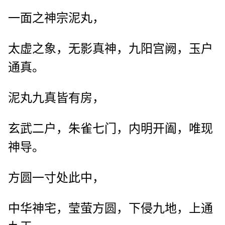
一面之神宗泥丸，
太虚之象，无影真神，九阳宫阙，玉户
通真。
泥丸九真皆有房，
玄武二户，朱雀七门，内明开阖，唯现
神导。
方圆一寸处此中，
中华神宅，莹萤方圆，下侵九地，上通