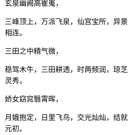
玄泉幽阙高崔嵬，
三峰顶上，万派飞泉，仙宫宝所，异景
相连。
三田之中精气微，
稳驾木牛，三田耕透，时两频润，琼芝
灵秀。
娇女窈窕翳霄晖，
月娥抱定，日里飞鸟，交光灿灿，结就
元初。