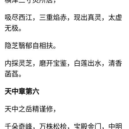
横津三寸灵所居，
吸尽西江，三重焰赤，现出真灵，太虚
无极。
隐芝翳郁自相扶。
内採灵芝，磨开宝鉴，白莲出水，清香
菡萏。
天中章第六
天中之岳精谨修，
千朵奇峰，万株松桧，宝殿金门，中明