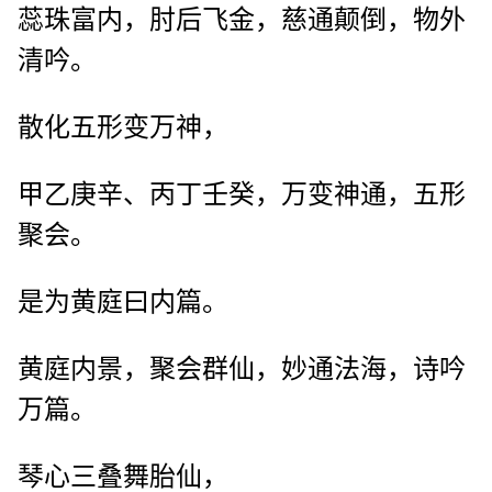
蕊珠富内，肘后飞金，慈通颠倒，物外
清吟。
散化五形变万神，
甲乙庚辛、丙丁壬癸，万变神通，五形
聚会。
是为黄庭曰内篇。
黄庭内景，聚会群仙，妙通法海，诗吟
万篇。
琴心三叠舞胎仙，