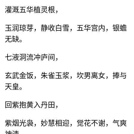
灌溉五华植灵根，
玉润琼芽，静收白雪，五华宫内，银蟾
无缺。
七液洞流冲庐间，
玄武金饭，朱雀玉浆，坎男离女，捧与
天皇。
回紫抱黄入丹田，
紫烟光袅，妙慧相迎，觉花不谢，气爽