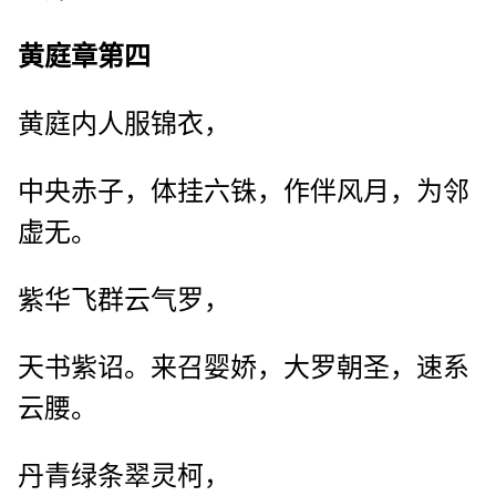
黄庭章第四
黄庭内人服锦衣，
中央赤子，体挂六铢，作伴风月，为邻
虚无。
紫华飞群云气罗，
天书紫诏。来召婴娇，大罗朝圣，速系
云腰。
丹青绿条翠灵柯，