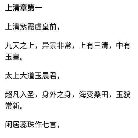
上清章第一
上清紫霞虚皇前，
九天之上，异景非常，上有三清，中有
玉皇。
太上大道玉晨君，
超凡入圣，身外之身，海变桑田，玉貌
常新。
闲居蕊珠作七言，