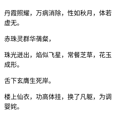
丹霞照耀，万病消除，性如秋月，体若
虚无。
赤珠灵群华蒨粲，
珠光迸出，焰似飞星，常餐芝草，花玉
成形。
舌下玄膺生死岸。
楼上仙衣，功高体挂，换了凡躯，为调
婴姹。