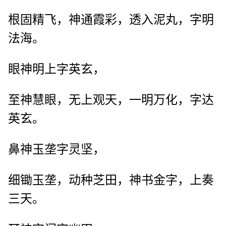
根固精飞，神通霞彩，透入泥丸，字明
法海。
眼神明上字英玄，
至神慧眼，无上观天，一明万化，字达
英玄。
鼻神玉垄字灵坚，
细锄玉垄，动种芝田，神书金字，上奏
三天。