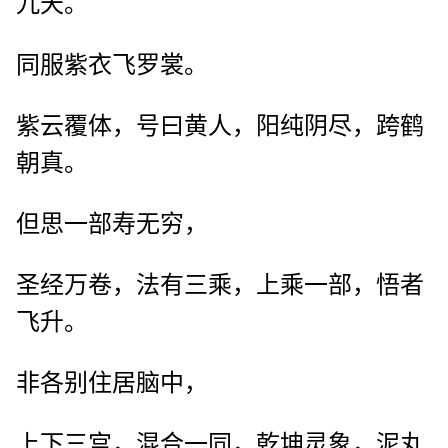
九天。
同服紫衣飞罗裳。
紫云覆体，号曰黄人，阳纯阴尽，跨鹤
朝真。
但思一部寿无穷，
圣经万卷，法有三乘，上乘一部，悟者
飞升。
非各别住居脑中，
上下三宫，混合一同，乾坤灵象，泥丸