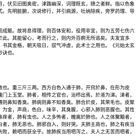
月，伏见旧图奥密，津路幽深，词理既玄，赜之者鲜。指以色象
式。先明脏腑，次说修行，并引病源，吐纳除疾，旁罗药理、导
而成躯。故将息得理，则百体安和，役用非宜，则为五劳七伤六
於此。其能留心，考而行之，则内外百痾无所逃矣。夫发宜多
，书其金格，朝天吸日，驭气冲虚，此术士之用也。《元始太玄
妙诀也。
散也。重三斤三两。西方白色入通于肺，开窍於鼻，在形为皮
魄门上玉堂。肺者，相传之官也，治栉出焉，於液为涕。涕者，
通则鼻知香臭。肺病则鼻不知香臭。肺合於皮，其荣毛也。皮聚
，为金，声商，色白，味辛，其臭腥，心邪入肺则恶腥也。其性
鼻痒者，肺有虫也。人之多怖者，魄离於肺也。人之体黧黯者，
白者，肺无恶也。肺邪自入，则好哭。夫肺主商也，肺之有疾当
伤败，赖呬而获全乎。故肺疾当用呬泻之，夫人之无苦而呬者，