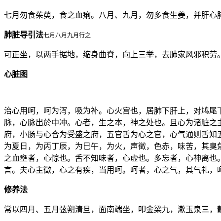
七月勿食茱萸，食之血痢。八月、九月，勿多食生姜，并肝心
肺脏导引法
七月八月九月行之
可正坐，以两手据地，缩身曲脊，向上三举，去肺家风邪积劳
心脏图
治心用呵，呵为泻，吸为补。心火宫也，居肺下肝上，对鸠尾
脉，心脉出於中冲。心者，生之本，神之处也。且心为诸脏之
府，小肠与心合为受盛之府，五官舌为心之官，心气通则舌知
为夏日，为丙丁辰，为巳午，为火，声徵，色赤，味苦，其臭
之血壅者，心惊也。舌不知味者，心虚也。多忘者，心神离也
言。夫心主徵，心之有疾，当用呵。呵者，心之气，其气礼，
修养法
常以四月、五月弦朔清旦，面南端坐，叩金梁九，漱玉泉三，