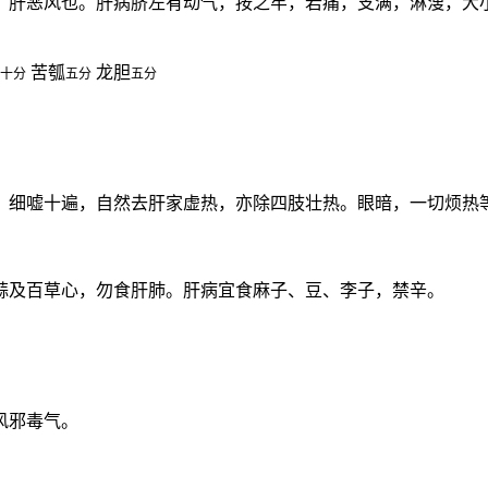
，肝恶风也。肝病脐左有动气，按之牢，若痛，支满，淋溲，大
苦瓠
龙胆
十分
五分
五分
，细嘘十遍，自然去肝家虚热，亦除四肢壮热。眼暗，一切烦热
蒜及百草心，勿食肝肺。肝病宜食麻子、豆、李子，禁辛。
风邪毒气。