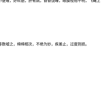
小便难，好转筋，肝有病，昏昏饶睡，眼膜视物不明，飞蝇上
等数嘘之，绵绵相次，不绝为妙，疾差止，过度则损。