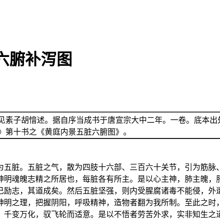
六腑补泻图
见素子胡愔述。据自序当成书于唐宣宗大中二年。一卷。底本出
》第十书之《黄庭内景五脏六腑图》。
为五脏。五脏之气，散为四肢十六部、三百六十关节，引为筋脉
神明魂魄志精之所居也，每脏各有所主。是以心主神，肺主魄，
己励志，其道成矣。然后五脏坚强，则内受腥腐诸毒不能侵，外
神明之理，把握阴阳，呼吸精神，造物者翻为我所制。至此之时
，千变万化，驭飞轮而适意。是以不悟者劳苦外求，实非知生之