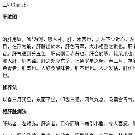
三叩齿而止。
肝脏图
1
治肝用嘘，嘘
为泻，吸为补。肝，木宫也，居左下少近心，左
目，在形为筋，肝脉出於木，肝色青翠，大小相重之象也。肝
官。肝气通则分五色，肝实则目赤黄也。肝合於脉，其荣爪也
邪入肝，则恶躁。肝之外应东岳，上通岁星之精。春三月，存
色青者，肝盛也。人好食酸味者，肝不足也。人之发枯，肝伤
也。
修养法
以春三月朔旦，东面平坐，叩齿三通，闭气九息，吸震宫青气
相肝脏病法
肝热者，左颊赤。肝病者，目夺而胁下痛引小腹，令人喜怒。