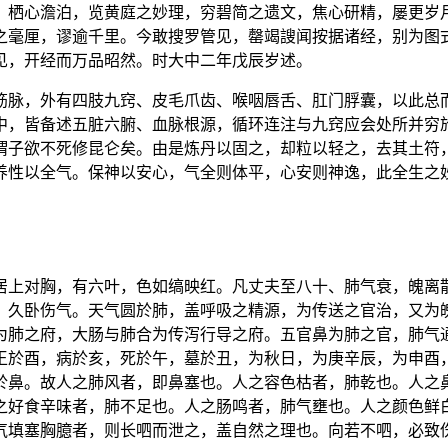
，栖心澹泊，览黄庭之妙理，穷碧简之遗文，焦心研精，屡更岁
之毫厘，谬逾千里。今敢搜罗管见，罄竭謏闻按据诸经，别为图
见，开经而万品昭然。时大中二年戊辰岁述。
筋脉，外有四肢九窍、皮毛爪齿、喉咽唇舌、肛门脬囊，以此总
中，皆备述五脏六腑、血脉根源，循环连注与九窍应会处所并穷
谓子欲不死修昆仑矣。由是炼丹以固之，却粒以轻之，去其土符
养性以全气。保神以安心，气全则体平，心安则神逸，此全生之
居上对胸，有六叶，色如缟映红。凡丈夫至八十、肺气衰，魄离
。久卧伤气。天气圆於肺，盖呼吸之精源，为传送之官治，又为
为肺之府，大肠与肺合为传泻行导之府。五官鼻为肺之官，肺气
王於酉，病於亥，死於午，墓於丑，为秋日，为庚辛辰，为申酉
於鼻。故人之肺风者，即鼻塞也。人之容色枯者，肺乾也。人之
之好食辛味者，肺不足也。人之肠鸣者，肺气壅也。人之颜色鲜
气填塞胸臆者，则长呬而泄之，盖自然之理也。向若不呬，必致