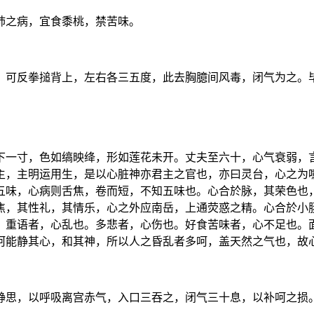
肺之病，宜食黍桃，禁苦味。
。可反拳搥背上，左右各三五度，此去胸臆间风毒，闭气为之。
下一寸，色如缟映绛，形如莲花未开。丈夫至六十，心气衰弱，
主，主明运用生，是以心脏神亦君主之官也，亦曰灵台，心之为
五味，心病则舌焦，卷而短，不知五味也。心合於脉，其荣色也
焦，其性礼，其情乐，心之外应南岳，上通荧惑之精。心合於小
。重语者，心乱也。多悲者，心伤也。好食苦味者，心不足也。
呵能静其心，和其神，所以人之昏乱者多呵，盖天然之气也，故
静思，以呼吸离宫赤气，入口三吞之，闭气三十息，以补呵之损