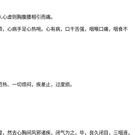
人心虚则胸腹腰相引而痛。
烦，心病手足心热啘。心有病，口干舌强，咽喉口痛，咽食不
劳热、一切烦闷，疾差止，过度损。
度，然去心胸间风邪诸疾，闭气为之，毕，良久闭目，三咽液，