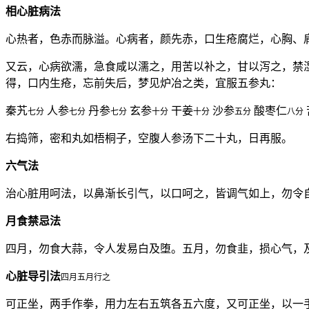
相心脏病法
心热者，色赤而脉溢。心病者，颜先赤，口生疮腐烂，心胸、
又云，心病欲濡，急食咸以濡之，用苦以补之，甘以泻之，禁
得，口内生疮，忘前失后，梦见炉冶之类，宜服五参丸：
秦艽
人参
丹参
玄参
干姜
沙参
酸枣仁
七分
七分
七分
十分
十分
五分
八分
右捣筛，密和丸如梧桐子，空腹人参汤下二十丸，日再服。
六气法
治心脏用呵法，以鼻渐长引气，以口呵之，皆调气如上，勿令
月食禁忌法
四月，勿食大蒜，令人发易白及堕。五月，勿食韭，损心气，
心脏导引法
四月五月行之
可正坐，两手作拳，用力左右五筑各五六度，又可正坐，以一