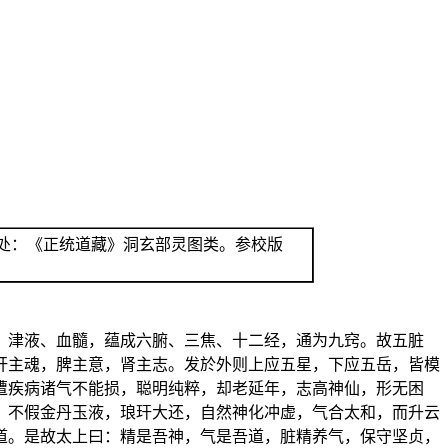
处：《正统道藏》洞玄部灵图类。参校版
、津液、血髓，蕴成六腑、三焦、十二经，通为九窍。故五脏
肝主魂，脾主意，肾主志。发於外则上应五星，下应五岳，皆模
遭疾病诸气不能损，聪明纯粹，却老延年，志高神仙，形无困
，不假金丹玉液，琅玕大还，自然神化冲虚，气合太和，而升云
道。是故太上曰：精是吾神，气是吾道，脏精养气，保守坚贞，