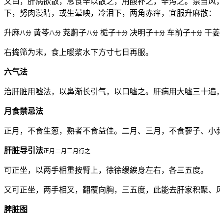
又曰，肝病欲散，急食辛以散之，用酸补之，辛泻之。禁当风
下，努肉漫睛，或生晕映，冷泪下，两角赤痒，宜服升麻散：
升麻
黄苓
茺蔚子
栀子
决明子
车前子
干姜
八分
八分
八分
十分
十分
十分
右捣筛为末，食上暖浆水下方寸七日再服。
六气法
治肝脏用嘘法，以鼻渐长引气，以口嘘之。肝病用大嘘三十遍
月食禁忌法
正月，不食生葱，熟者不食益佳。二月、三月，不食蓼子、小
肝脏导引法
正月二月三月行之
可正坐，以两手相重按臂上，徐徐缓綟身左右，各三五度。
又可正坐，两手相叉，翻覆向胸，三五度，此能去肝家积聚、
脾脏图