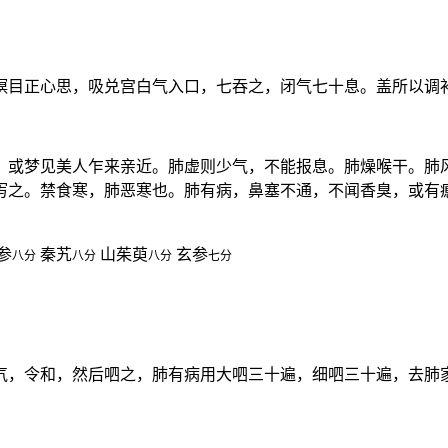
暝目正心思，吸兑宫白气入口，七吞之，闭气七十息。盖所以调
，或梦见美人乍来亲近。肺虚则少气，不能报息。肺燥喉干。肺
泻之。禁食寒，肺恶寒也。肺有病，鼻塞不通，不闻香臭，或有
参
秦艽
山茱萸
玄参
八分
八分
八分
七分
气，令和，然后呬之，肺有病用大呬三十遍，细呬三十遍，去肺