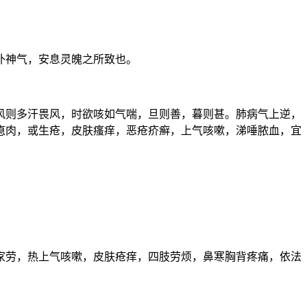
补神气，安息灵魄之所致也。
风则多汗畏风，时欲咳如气喘，旦则善，暮则甚。肺病气上逆，
瘜肉，或生疮，皮肤瘙痒，恶疮疥癣，上气咳嗽，涕唾脓血，宜
家劳，热上气咳嗽，皮肤疮痒，四肢劳烦，鼻寒胸背疼痛，依法