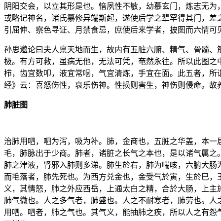
阴阳交会，以立其形是也。愔夙性不敏，幼慕玄门，炼志无为
或略记神名，诸氏纂修异端斯起，遂使后学之辈罕得其门，差
引屈伸、察色寻证、月禁食忌，庶使后来学者，披图而六情可
孙思邈论曰夫人禀天地而生，故内有五脏六腑、精气、骨髓、
极。有方可救，虽病无他，无法可凭，奄然永往。所以此图之
栉，齿宜数叩，液宜常咽，气宜清炼，手宜在面。此五者，所
经》云：喜怒伤性，哀乐伤神。性损则害生，神伤则侵命。故
肺脏图
治肺用呬，呬为泻，吸为补。肺，金商也，五脏之华盖，本一
毛，肺脉出于少商。肺者，诸脏之长气之本也，是以诸气属之
肺之津液，肾邪入肺则多涕。肺生於右，肺为喘咳，六腑大肠
而毛落者，肺先死也。为西方兑金也，金受气於寅，生於巳，
义，其情怒，肺之外应西岳，上通太白之精，合於大肠，上主
肺气微也。人之多气者，肺盛也。人之不耐寒者，肺劳也。人
用呬。呬者，肺之气也。其气义，能抽肺之疾，所以人之有怨