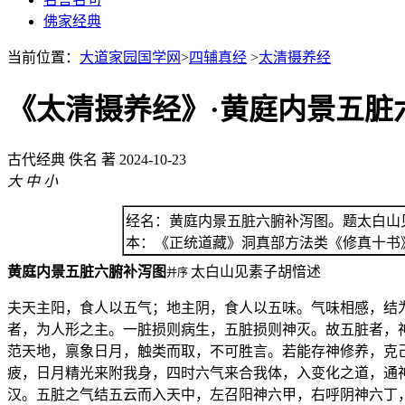
佛家经典
当前位置：
大道家园国学网
>
四辅真经
>
太清摄养经
《太清摄养经》·黄庭内景五脏
古代经典
佚名 著
2024-10-23
大
中
小
经名：黄庭内景五脏六腑补泻图。题太白山
本：《正统道藏》洞真部方法类《修真十书
黄庭内景五脏六腑补泻图
太白山见素子胡愔述
并序
夫天主阳，食人以五气；地主阴，食人以五味。气味相感，结
者，为人形之主。一脏损则病生，五脏损则神灭。故五脏者，
范天地，禀象日月，触类而取，不可胜言。若能存神修养，克
疲，日月精光来附我身，四时六气来合我体，入变化之道，通
汉。五脏之气结五云而入天中，左召阳神六甲，右呼阴神六丁