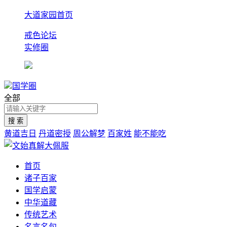
大道家园首页
戒色论坛
实修圈
国学圈
全部
黄道吉日
丹道密授
周公解梦
百家姓
能不能吃
首页
诸子百家
国学启蒙
中华道藏
传统艺术
名言名句