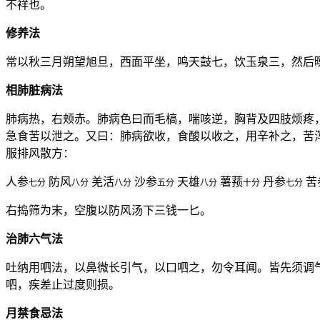
不祥也。
修养法
常以秋三月朔望旭旦，西面平坐，鸣天鼓七，饮玉泉三，然后
相肺脏病法
肺病热，右颊赤。肺病色曰而毛槁，喘咳逆，胸背及四肢烦疼
急食苦以泄之。又曰：肺病欲收，食酸以收之，用辛补之，苦
服排风散方：
人参
防风
羌活
沙参
天雄
薯蓣
丹参
苦
七分
八分
八分
五分
八分
十分
七分
右捣筛为末，空腹以防风汤下三钱一匕。
治肺六气法
吐纳用呬法，以鼻微长引气，以口呬之，勿令耳闻。皆先须调
呬，疾差止过度则损。
月禁食忌法