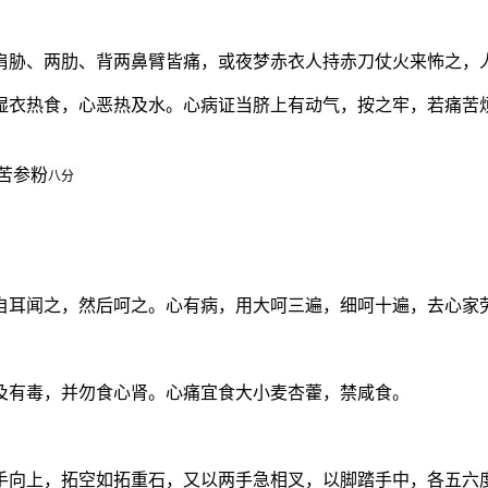
肩胁、两肋、背两鼻臂皆痛，或夜梦赤衣人持赤刀仗火来怖之，
湿衣热食，心恶热及水。心病证当脐上有动气，按之牢，若痛苦
苦参粉
八分
自耳闻之，然后呵之。心有病，用大呵三遍，细呵十遍，去心家
及有毒，并勿食心肾。心痛宜食大小麦杏藿，禁咸食。
手向上，拓空如拓重石，又以两手急相叉，以脚踏手中，各五六