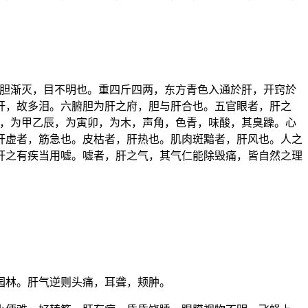
胆渐灭，目不明也。重四斤四两，东方青色入通於肝，开窍於
肝，故多泪。六腑胆为肝之府，胆与肝合也。五官眼者，肝之
，为甲乙辰，为寅卯，为木，声角，色青，味酸，其臭躁。心
肝虚者，筋急也。皮枯者，肝热也。肌肉斑黯者，肝风也。人之
肝之有疾当用嘘。嘘者，肝之气，其气仁能除毁痛，皆自然之理
园林。肝气逆则头痛，耳聋，颊肿。