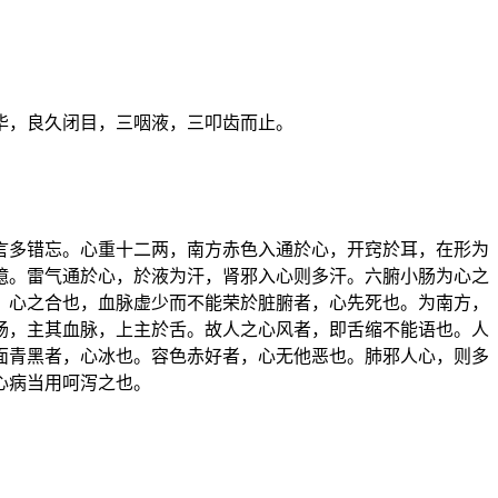
毕，良久闭目，三咽液，三叩齿而止。
言多错忘。心重十二两，南方赤色入通於心，开窍於耳，在形为
噫。雷气通於心，於液为汗，肾邪入心则多汗。六腑小肠为心之
，心之合也，血脉虚少而不能荣於脏腑者，心先死也。为南方，
肠，主其血脉，上主於舌。故人之心风者，即舌缩不能语也。人
面青黑者，心冰也。容色赤好者，心无他恶也。肺邪人心，则多
心病当用呵泻之也。
。