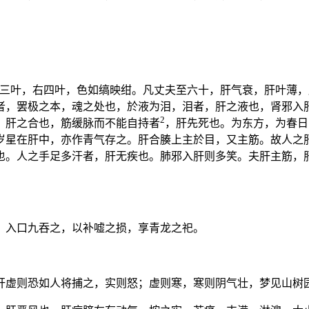
三叶，右四叶，色如缟映绀。凡丈夫至六十，肝气衰，肝叶薄，
者，罢极之本，魂之处也，於液为泪，泪者，肝之液也，肾邪入
2
，肝之合也，筋缓脉而不能自持者
，肝先死也。为东方，为春日
岁星在肝中，亦作青气存之。肝合腠上主於目，又主筋。故人之
也。人之手足多汗者，肝无疾也。肺邪入肝则多笑。夫肝主筋，
，入口九吞之，以补嘘之损，享青龙之祀。
肝虚则恐如人将捕之，实则怒；虚则寒，寒则阴气壮，梦见山树