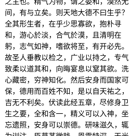
之主也。精气为物，谓之委和，漠然无
间，有与立矣。则天地大德不曰生乎？
全其形生者，在乎少思寡欲，抱朴寻
和，游心於淡，合气於漠，且清明在
躬，志气如神，嗜欲将至，有开必先。
故圣人垂教以检之，广业以持之，专气
致柔以道其和，向晦宴息以窒其欲。洗
心藏密，穷神知化。然后安身而国家可
保，德用而百姓不知，是以自天祐之，
吉无不利矣。伏读此经五章，尽修身卫
生之要，全和含一，精义可以入神，坐
忘遗照，安身可以崇德。研味滋久，辄