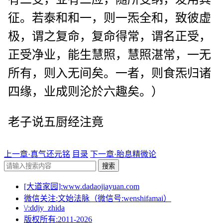
征。若泰和和一，则一炁全和，致彼虚
极，谓之复命，复命得常，谓名正受，
正受净业，能生慧照，慧照湛常，一无
所有，则入无间矣。一者，则食炁归诸
四缘，业成则沦於六趣矣。）
老子说五厨经注竟
上一章·真气还元铭
目录
下一章·胎息精微论
搜索
[大道家园]:www.dadaojiayuan.com
微信关注:文始法脉（微信号:wenshifamai）
\/:ddjy_zhida
版权所有:2011-
2026