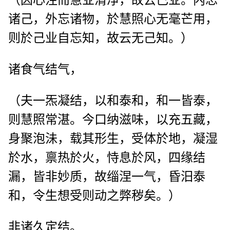
（因心注而慧业清净，故云己业。内忘
诸己，外忘诸物，於慧照心无毫芒用，
则於己业自忘知，故云无己知。）
诸食气结气，
（夫一炁凝结，以和泰和，和一皆泰，
则慧照常湛。今口纳滋味，以充五藏，
身聚泡沬，载其形生，受体於地，凝湿
於水，禀热於火，恃息於风，四缘结
漏，皆非妙质，故缁涅一气，昏汨泰
和，令生想受则动之弊秽矣。）
非诸久定结。