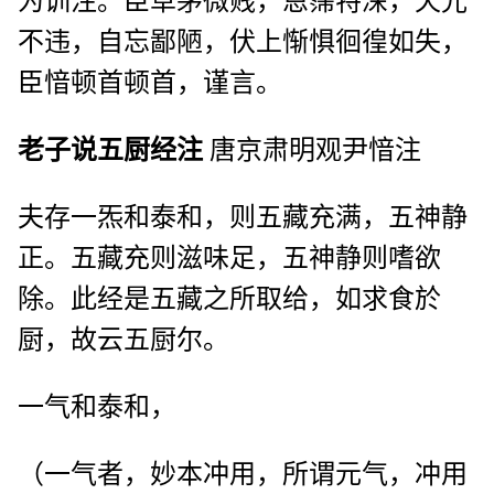
为训注。臣草茅微贱，恩霈特深，天光
不违，自忘鄙陋，伏上惭惧徊徨如失，
臣愔顿首顿首，谨言。
老子说五厨经注
唐京肃明观尹愔注
夫存一炁和泰和，则五藏充满，五神静
正。五藏充则滋味足，五神静则嗜欲
除。此经是五藏之所取给，如求食於
厨，故云五厨尔。
一气和泰和，
（一气者，妙本冲用，所谓元气，冲用