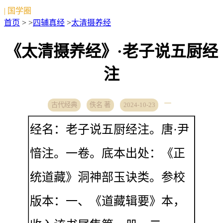
| 国学圈
首页
> >
四辅真经
>
太清摄养经
《太清摄养经》·老子说五厨经
注
古代经典
佚名 著
2024-10-23
经名：老子说五厨经注。唐·尹
愔注。一卷。底本出处：《正
统道藏》洞神部玉诀类。参校
版本：一、《道藏辑要》本，