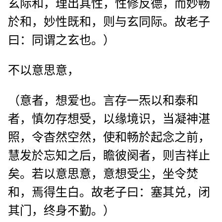
玄际和，理出其性，性修反德，而妙畅
於和，妙性既和，则与玄同际。故老子
曰：同谓之玄也。）
不以意思意，
（意者，想爱也。言存一炁以和泰和
者，慎勿存想受，以缘境识，当凝神湛
照，令杳然空然，使和畅於起念之前，
慧发於忘知之后，瞻彼阕者，则吉祥止
矣。若以意思意，意想受尘，坐令焚
和，焉得生白。故老子曰：塞其兑，闭
其门，终身不勤。）