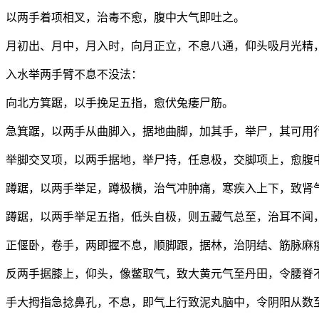
以两手着项相叉，治毒不愈，腹中大气即吐之。
月初出、月中，月入时，向月正立，不息八通，仰头吸月光精
入水举两手臂不息不没法：
向北方箕踞，以手挽足五指，愈伏兔痿尸筋。
急箕踞，以两手从曲脚入，据地曲脚，加其手，举尸，其可用
举脚交叉项，以两手据地，举尸持，任息极，交脚项上，愈腹
蹲踞，以两手举足，蹲极横，治气冲肿痛，寒疾入上下，致肾
蹲踞，以两手举足五指，低头自极，则五藏气总至，治耳不闻
正偃卧，卷手，两即握不息，顺脚跟，据林，治阴结、筋脉麻
反两手据膝上，仰头，像鳖取气，致大黄元气至丹田，令腰脊
手大拇指急捻鼻孔，不息，即气上行致泥丸脑中，令阴阳从数