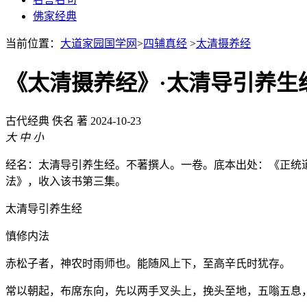
佛家经典
当前位置：
大道家园国学网
>
四辅真经
>
太清摄养经
《太清摄养经》·太清导引养生
古代经典
佚名 著
2024-10-23
大
中
小
经名：太清导引养生经。不著撰人。一卷。底本出处：《正统
法》，收入该书第三集。
太清导引养生经
慎修内法
赤松子者，神农时雨师也。能随风上下，至高辛氏时犹存。
常以朝起，布席东向，先以两手叉头上，挽头至地，五嗡五息