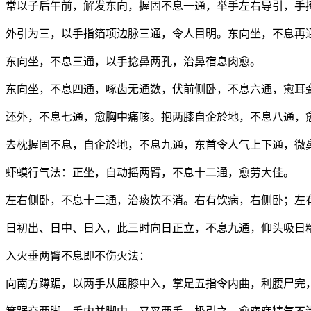
常以子后午前，解发东向，握固不息一通，举手左右导引，手
外引为三，以手指箔项边脉三通，令人目明。东向坐，不息再
东向坐，不息三通，以手捻鼻两孔，治鼻宿息肉愈。
东向坐，不息四通，啄齿无通数，伏前侧卧，不息六通，愈耳
还外，不息七通，愈胸中痛咳。抱两膝自企於地，不息八通，
去枕握固不息，自企於地，不息九通，东首令人气上下通，微
虾蟆行气法：正坐，自动摇两臂，不息十二通，愈劳大佳。
左右侧卧，不息十二通，治痰饮不消。右有饮病，右侧卧；左
日初出、日中、日入，此三时向日正立，不息九通，仰头吸日
入火垂两臂不息即不伤火法：
向南方蹲踞，以两手从屈膝中入，掌足五指令内曲，利腰尸完