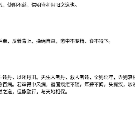
气，使阴不溢，信明皆利阴阳之道也。
。
手牵，反着背上，挽绳自悬，愈中不专精、食不得下。
。
一还丹，以还丹田。夫生人者丹，救人者还，全则延年，去则衰
愈百病。若卒得中风病，宿固痕疟不随，耳聋不闻，头癫疾，咳
然之道，但能勤行，与天地相保。