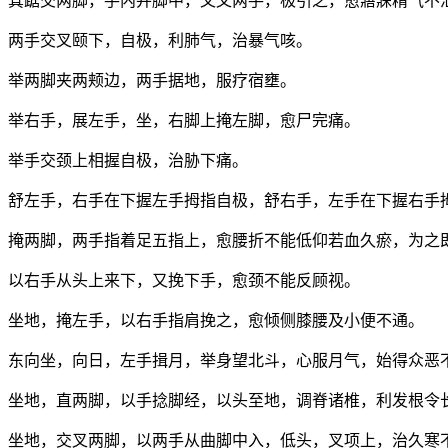
箕踞交两脚，手内并脚中，又叉两手，极引之，愈寤寐精气不
两手交叉颐下，自极，利肺气，治暴气咳。
举两脚夹两颊边，两手据地，服疗宿壅。
举右手，展左手，坐，右脚上掩左脚，愈尸完痛。
举手交颈上相握自极，治胁下痛。
舒左手，右手在下握左手拇指自极，舒右手，左手在下握右手
掩两脚，两手指着足五指上，愈腰折不能低仰若血久瘀，为之
以右手从头上来下，又挽下手，愈颈不能反顾视。
坐地，掩左手，以右手指肩挽之，愈倾侧膝腰及小便不通。
东向坐，向日，左手揖月，举身望北斗，心服月气，始得众恶
坐地，直两脚，以手捻脚经，以头至地，调脊诸椎，利发根令
坐地，交叉两脚，以两手从曲脚中入，低头，叉项上，治久寒