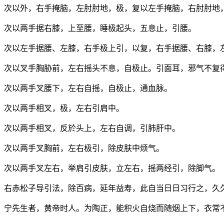
次以外，右手掩脑，左肘肘地，极，复以左手掩脑，右肘肘地
次以两手据右膝，上至腰，睡极起头，五息止，引腰。
次以左手据腰、左膝，右手极上引，以复，右手据腰、右膝，
次以叉手胸胁前，左右摇头不息，自极止。引面耳，邪气不复
次以两手叉腰下，左右自摇，自极止，通血脉。
次以两手相叉，极，左右引肩中。
次以两手相叉，反於头上，左右自调，引肺肝中。
次以两手叉胸前，左右极引，除皮肤中烦气。
次以两手叉左右，举肩引皮肤，立左右，摇两经引，除脚气。
右赤松子导引法，除百病，延年益寿，此自当日日习行之，久
宁先生者，黄帝时人。为陶正，能积火自烧而随烟上下，衣常