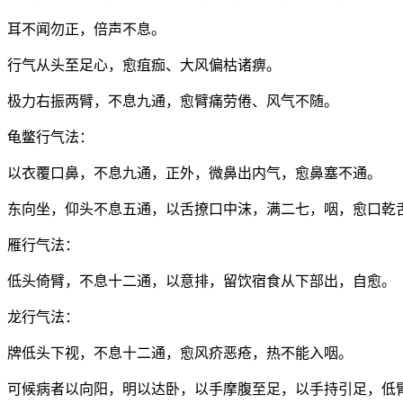
耳不闻勿正，倍声不息。
行气从头至足心，愈疽痂、大风偏枯诸痹。
极力右振两臂，不息九通，愈臂痛劳倦、风气不随。
龟鳖行气法：
以衣覆口鼻，不息九通，正外，微鼻出内气，愈鼻塞不通。
东向坐，仰头不息五通，以舌撩口中沫，满二七，咽，愈口乾
雁行气法：
低头倚臂，不息十二通，以意排，留饮宿食从下部出，自愈。
龙行气法：
牌低头下视，不息十二通，愈风疥恶疮，热不能入咽。
可候病者以向阳，明以达卧，以手摩腹至足，以手持引足，低