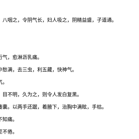
，八咽之，令阴气长，妇人吸之，阴精益盛，子道通。
行气，愈淋沥乳痛。
中愁满，去三虫，利五藏，快神气。
气。
，目不明，久为之，则令人发白复黑。
痿囊。以两手还踞，着腋下，治胸中满眩，手枯。
不知痛。
至不倦。