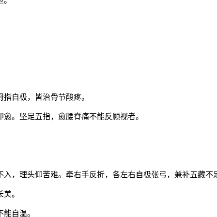
泄。
拇指自极，皆治骨节酸疼。
即愈。坚足五指，愈腰脊痛不能反顾视者。
不入，理头仰苦难。牵右手反折，各左右自极张弓，兼补五藏不
长美。
不能自温。