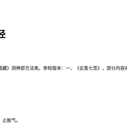
经
道藏》洞神部方法类。参校版本：一、《云笈七签》，部分内容
，止胀气。