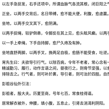
以左手急捉发，右手还项中，所谓血脉气各流其根，闭巨阳之
正坐，以两手交背后，名日带缚，愈不能大便，利腹，愈虚羸
坐地，以两手交叉其下，愈阴满。
以两手捉绳，较驴倒悬，令脚反在其上见，愈头眩风癫。以两
以一手上牵绳，下手自持脚，愈尸久痔及有肿。
坐地直舒两脚，以两手叉，挽两足自极，愈肠不能受食，吐逆
宵先生曰：夫欲导引行气，以除百病，令年不老者，常心念有
精诚勤习、履行，动作言语之间，昼夜行之，则骨节坚强，以
排除去之。行气者，则可补於裹，导引者，则可治於四肢。自
彭祖谷仙外引法：
彭祖者，殷大夫。历夏至商，号年七百，常食桂得道。
居常解衣被外，伸腰，填小腹，五息止，引肾去消渴利阴阳。