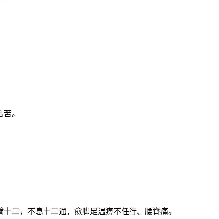
舌苦。
臂十二，不息十二通，愈脚足温痹不任行、腰脊痛。