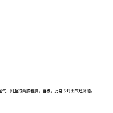
足气，则至抱两膝着胸，自极，此常令丹田气还补脑。