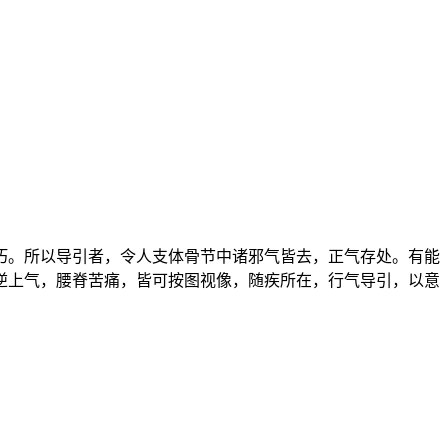
朽。所以导引者，令人支体骨节中诸邪气皆去，正气存处。有能
逆上气，腰脊苦痛，皆可按图视像，随疾所在，行气导引，以意