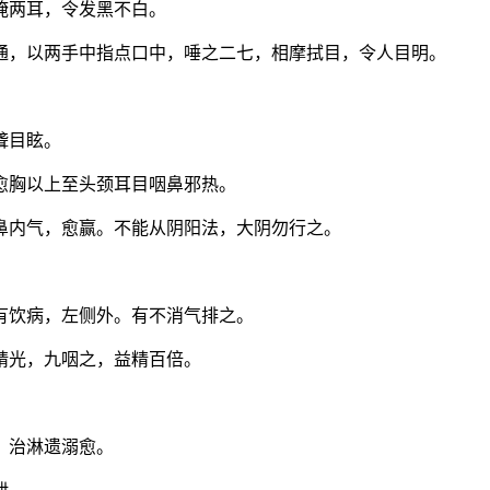
掩两耳，令发黑不白。
通，以两手中指点口中，唾之二七，相摩拭目，令人目明。
聋目眩。
愈胸以上至头颈耳目咽鼻邪热。
鼻内气，愈赢。不能从阴阳法，大阴勿行之。
有饮病，左侧外。有不消气排之。
精光，九咽之，益精百倍。
，治淋遗溺愈。