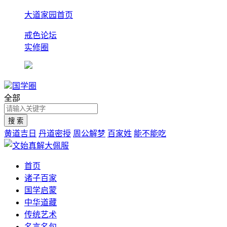
大道家园首页
戒色论坛
实修圈
国学圈
全部
黄道吉日
丹道密授
周公解梦
百家姓
能不能吃
首页
诸子百家
国学启蒙
中华道藏
传统艺术
名言名句