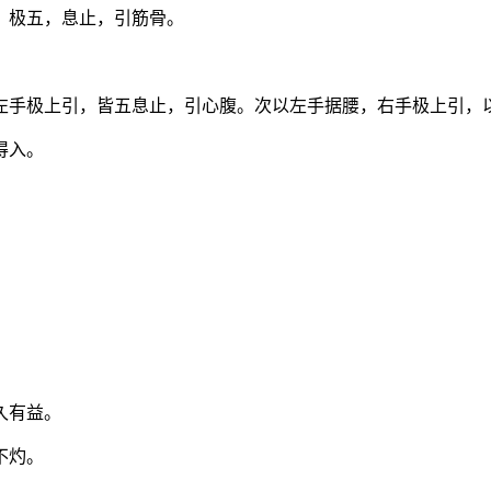
，极五，息止，引筋骨。
左手极上引，皆五息止，引心腹。次以左手据腰，右手极上引，
得入。
久有益。
不灼。