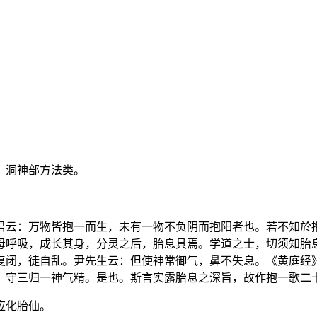
》洞神部方法类。
君云：万物皆抱一而生，未有一物不负阴而抱阳者也。若不知於
母呼吸，成长其身，分灵之后，胎息具焉。学道之士，切须知胎
复闭，徒自乱。尹先生云：但使神常御气，鼻不失息。《黄庭经
，守三归一神气精。是也。斯言实露胎息之深旨，故作抱一歌二
应化胎仙。