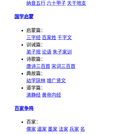
纳音五行
六十甲子
天干地支
国学启蒙
启蒙篇：
三字经
百家姓
千字文
训诫篇：
弟子规
论语
朱子家训
诗歌篇：
唐诗三百首
宋词三百首
典故篇：
幼学琼林
增广贤文
道学篇：
清静经
黄帝内经
百家争鸣
百家：
儒家
道家
墨家
法家
兵家
名