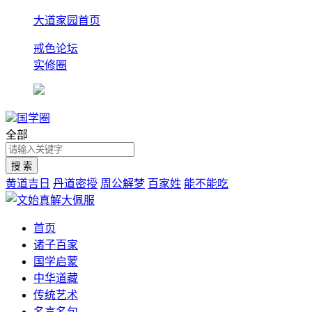
大道家园首页
戒色论坛
实修圈
国学圈
全部
黄道吉日
丹道密授
周公解梦
百家姓
能不能吃
首页
诸子百家
国学启蒙
中华道藏
传统艺术
名言名句