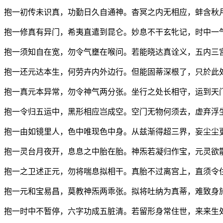
抱一初传未识真，功勤日久自通神。杳冥之内无相应，蚌含秋
抱一修真有异门，希夷直遣到昆仑。妙息不干玄牝记，时中一
抱一须知自在宽，勿令气壅在喉问。若能晓达真诠义，五内三
抱一还元达本生，何劳卉内外边行。但能固蒂深根了，只於此
抱一真元本异常，勿令神气两分张。坐行之处长相守，运到天
抱一令归五运中，黑形相应岂成空。空门无物何须去，虚弃浮
抱一由如镜里人，色中唯现色中身。从兹渐得超三界，妄尘尘
抱一灵台月夜开，息息之中胎在胎。神炁若凝归作宝，元灵欲
抱一之卫述正元，勿将喘息拟相干。真胎不过离宫上，直须令
抱一元和宝易昌，莫教神炁两乖张。拟将吐纳为真蒂，难致身
抱一时中不暂停，六字功成五脏清。若留形身常住世，来来生