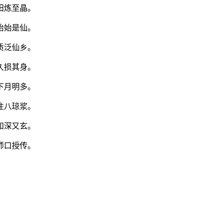
田炼至晶。
胎始是仙。
质泛仙乡。
久损其身。
下月明多。
注八琼浆。
知深又玄。
师口授传。