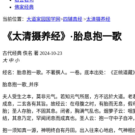
佛家经典
当前位置：
大道家园国学网
>
四辅真经
>
太清摄养经
《太清摄养经》·胎息抱一歌
古代经典
佚名 著
2024-10-23
大
中
小
经名：胎息抱一歌。不著撰人。一卷。底本出处：《正统道藏
胎息抱一歌_并序
夫人受生之本，莫非元气。若知元气所居，方不远於大道。老
成息，二玄各有其旨。故经云：在母腹之时，有胎而无息，假
胎；圣人存胎，不固其息。闭者，胸满气乱也。烟萝子云：咽
结，其息乃定，罕闻闭息而成真也。圣人云：抱一守中子自冲
抱一须知真一源，神明终自有丹田。出入往来心地启，气神相