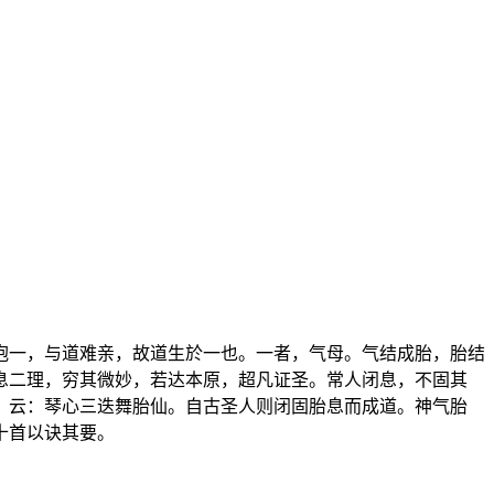
抱一，与道难亲，故道生於一也。一者，气母。气结成胎，胎结
息二理，穷其微妙，若达本原，超凡证圣。常人闭息，不固其
》云：琴心三迭舞胎仙。自古圣人则闭固胎息而成道。神气胎
十首以诀其要。