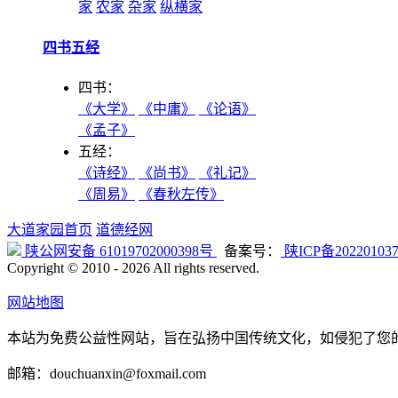
家
农家
杂家
纵横家
四书五经
四书：
《大学》
《中庸》
《论语》
《孟子》
五经：
《诗经》
《尚书》
《礼记》
《周易》
《春秋左传》
大道家园首页
道德经网
陕公网安备 61019702000398号
备案号：
陕ICP备20220103
Copyright © 2010 -
2026 All rights reserved.
网站地图
本站为免费公益性网站，旨在弘扬中国传统文化，如侵犯了您
邮箱：douchuanxin@foxmail.com