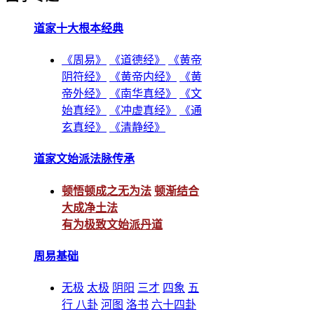
道家十大根本经典
《周易》
《道德经》
《黄帝
阴符经》
《黄帝内经》
《黄
帝外经》
《南华真经》
《文
始真经》
《冲虚真经》
《通
玄真经》
《清静经》
道家文始派法脉传承
顿悟顿成之无为法
顿渐结合
大成净土法
有为极致文始派丹道
周易基础
无极
太极
阴阳
三才
四象
五
行
八卦
河图
洛书
六十四卦