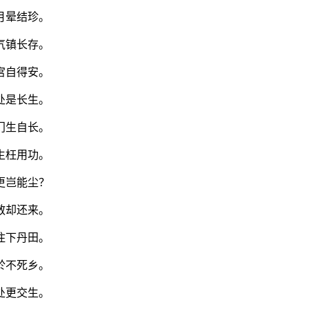
月晕结珍。
气镇长存。
宫自得安。
处是长生。
门生自长。
生枉用功。
更岂能尘？
散却还来。
住下丹田。
於不死乡。
处更交生。