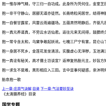
抱一惟存神气精，守三归一自功成。此身所为凭何住，金室芝
抱一非干守静山，居郦无道亦徒然。长斋绝粒闲居世，结得神
抱一自餐甘露浆，风雷云雨遍疆场。五蕴肃然明静后，齐驱凡
抱一真元养道真，不劳云水访仙君。返往元来无间得，鼓腮终
抱一常令含太和，乌窠争敢起妖讹。七魄三尸宁有害，昆仑山
抱一身居不死乡，金莲花发坐清凉。实腹虚心无滓秽，玉池满
抱一真诠有秘关，高才儒士岂谈宣？返神复热胎元主，妙旨方
抱一求生不是难，黑形相应入三田。言中显事何疑惑，亲沐明
胎息抱一歌
上一章·庄周气诀解
目录
下一章·气法要妙至诀
《太清摄养经》目录
国学专题