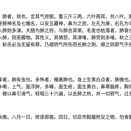
。肺者，效也，言其气效郁。重三斤三两，六叶两耳，共八叶。
呼肺神名及七魄名，以安五藏神，鼻为之宫，左孔为庚，右孔为
入肺则多涕。大肠为肺之府，与肺合其荣。毛发也枯落者，肺衰
入肺，则恶腥物。其性义，其情怒，其津唾，肺劳则多唾。秋之
，斩杀必当无留有罪，乃顺阴气所伤而长肺之刚，顺之则邪气不
痒者，肺有虫也。多怖者，魄离肺也。身上生黑白点者，肺微也
多嗽，上气，面浮肿，多睡，面生疮，面生黄白，鼻寒脑疼，胸
，微以鼻引清气，轻咽三十六遍，以去肺之热，并一切邪气，过
秋斋。八月一日，修逐邪斋。四日，切忌市鞋履附足之物，勿食