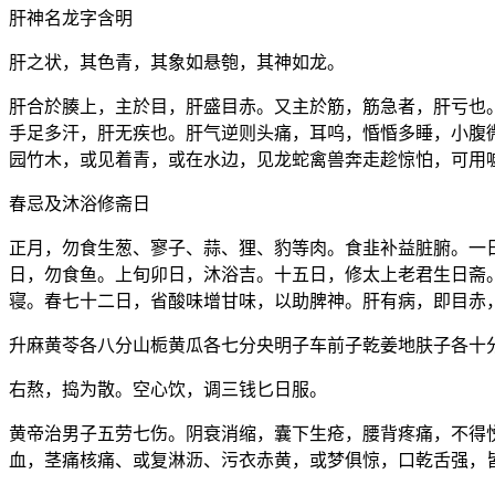
肝神名龙字含明
肝之状，其色青，其象如悬匏，其神如龙。
肝合於腠上，主於目，肝盛目赤。又主於筋，筋急者，肝亏也
手足多汗，肝无疾也。肝气逆则头痛，耳呜，惛惛多睡，小腹
园竹木，或见着青，或在水边，见龙蛇禽兽奔走趁惊怕，可用
春忌及沐浴修斋日
正月，勿食生葱、寥子、蒜、狸、豹等肉。食韭补益脏腑。一
日，勿食鱼。上旬卯日，沐浴吉。十五日，修太上老君生日斋
寝。春七十二日，省酸味增甘味，以助脾神。肝有病，即目赤
升麻黄苓各八分山栀黄瓜各七分央明子车前子乾姜地肤子各十
右熬，捣为散。空心饮，调三钱匕日服。
黄帝治男子五劳七伤。阴衰消缩，囊下生疮，腰背疼痛，不得
血，茎痛核痛、或复淋沥、污衣赤黄，或梦俱惊，口乾舌强，