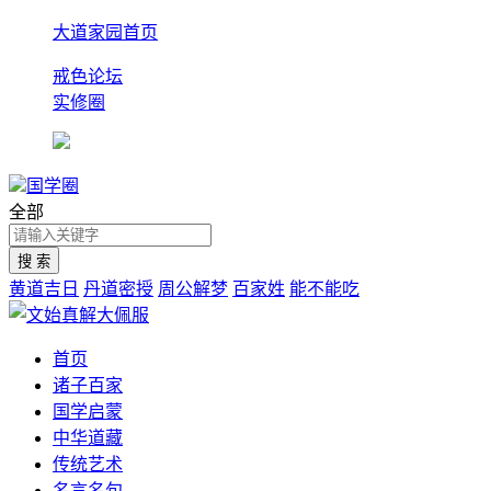
大道家园首页
戒色论坛
实修圈
国学圈
全部
黄道吉日
丹道密授
周公解梦
百家姓
能不能吃
首页
诸子百家
国学启蒙
中华道藏
传统艺术
名言名句