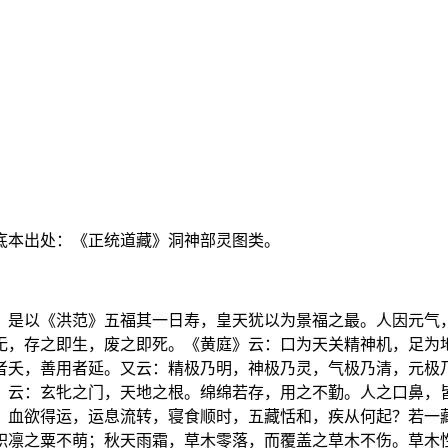
底本出处：《正统道藏》洞神部灵图类。
。是以《洪范》五福其一日寿，皇天犹以为景福之最。人因元气
无，存之即生，废之即死。《黄庭》云：口为天关精神机，足为
者夭，善用者延。又云：精极乃明，神极乃灵，气极乃清，元极
》云：玄牝之门，天地之根。绵绵若存，用之不勤。人之口鼻，
，血欲得运，运息流转，寝食顺时，五藏恬和，疾从何起？若一
积凛之粟不萌；秋天雨霜，草木零落，而覆盖之草木不伤。草木