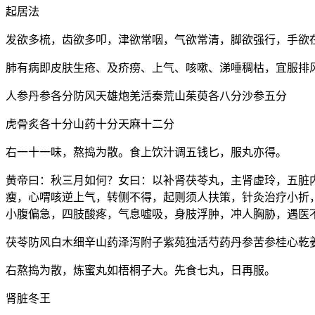
起居法
发欲多梳，齿欲多叩，津欲常咽，气欲常清，脚欲强行，手欲
肺有病即皮肤生疮、及疥痨、上气、咳嗽、涕唾稠枯，宜服排
人参丹参各分防风天雄炮羌活秦荒山茱萸各八分沙参五分
虎骨炙各十分山药十分天麻十二分
右一十一味，熬捣为散。食上饮汁调五钱匕，服丸亦得。
黄帝曰：秋三月如何？女曰：以补肾茯苓丸，主肾虚玲，五脏
瘦，心喟咳逆上气，转侧不得，起则须人扶策，针灸治疗小折
小腹偏急，四肢酸疼，气息嘘吸，身肢浮肿，冲人胸胁，遇医
茯苓防风白木细辛山药泽泻附子紫苑独活芍药丹参苦参桂心乾
右熬捣为散，炼蜜丸如梧桐子大。先食七丸，日再服。
肾脏冬王