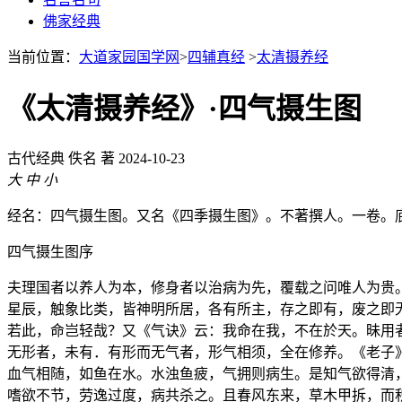
佛家经典
当前位置：
大道家园国学网
>
四辅真经
>
太清摄养经
《太清摄养经》·四气摄生图
古代经典
佚名 著
2024-10-23
大
中
小
经名：四气摄生图。又名《四季摄生图》。不著撰人。一卷。
四气摄生图序
夫理国者以养人为本，修身者以治病为先，覆载之问唯人为贵
星辰，触象比类，皆神明所居，各有所主，存之即有，废之即
若此，命岂轻哉？又《气诀》云：我命在我，不在於天。昧用
无形者，未有．有形而无气者，形气相须，全在修养。《老子
血气相随，如鱼在水。水浊鱼疲，气拥则病生。是知气欲得清
嗜欲不节，劳逸过度，病共杀之。且春风东来，草木甲拆，而