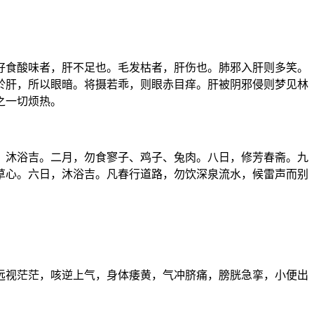
好食酸味者，肝不足也。毛发枯者，肝伤也。肺邪入肝则多笑。
於肝，所以眼暗。将摄若乖，则眼赤目痒。肝被阴邪侵则梦见林
之一切烦热。
，沐浴吉。二月，勿食寥子、鸡子、兔肉。八日，修芳春斋。九
草心。六日，沐浴吉。凡春行道路，勿饮深泉流水，候雷声而别
远视茫茫，咳逆上气，身体痿黄，气冲脐痛，膀胱急挛，小便出