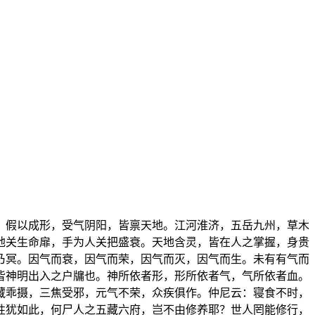
，假以成形，受气阴阳，皆禀天地。江河淮济，五岳九州，草木
地关生命扉，手为人关把盛衰。天地含灵，皆在人之掌握，身贵
乃冥。因气而衰，因气而荣，因气而灭，因气而生。未有有气而
皆神明出入之户牖也。神所依者形，形所依者气，气所依者血。
藏乖摄，三焦受邪，元气不荣，众疾俱作。仲尼云：寝食不时，
性犹如此，何尸人之五藏六府，岂不由修养耶？世人罔能修行，