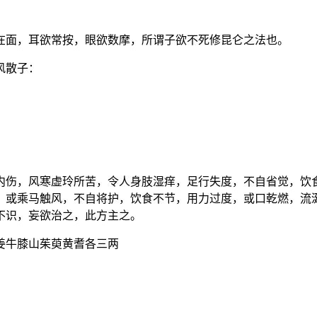
在面，耳欲常按，眼欲数摩，所谓子欲不死修昆仑之法也。
风散子：
内伤，风寒虚玲所苦，令人身肢湿痒，足行失度，不自省觉，饮
，或乘马触风，不自将护，饮食不节，用力过度，或口乾燃，流
不识，妄欲治之，此方主之。
姜牛膝山茱萸黄耆各三两