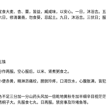
宜食大麦、杏、蕾，皆益，臧咸味，以安心。一日，沐浴吉。五
六日，修清暑斋，勿食葵，忌起土。九日，沐浴吉。三伏日；服
五铢
分作两服。空心服后，以米、肾煮粥食之。
小便赤黄，精淋沥痛绞，膀胱玲疼，口渴饮水，心腹胀满，皆犯
色不足三分加一分山药头风加一倍乾地黄秋冬加半细辛目视茫茫
梧桐子大。先服食七丸，日再服。禁房事及玲堵鱼等。