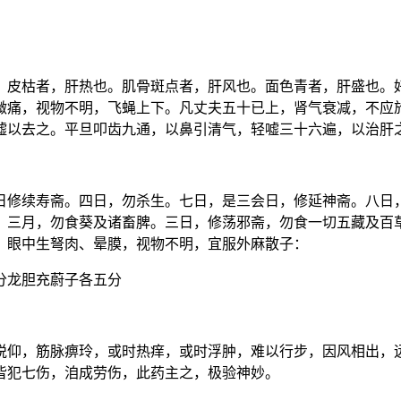
。皮枯者，肝热也。肌骨斑点者，肝风也。面色青者，肝盛也。
微痛，视物不明，飞蝇上下。凡丈夫五十已上，肾气衰减，不应
嘘以去之。平旦叩齿九通，以鼻引清气，轻嘘三十六遍，以治肝
日修续寿斋。四日，勿杀生。七日，是三会日，修延神斋。八日
。三月，勿食葵及诸畜脾。三日，修荡邪斋，勿食一切五藏及百
，眼中生弩肉、晕膜，视物不明，宜服外麻散子：
分龙胆充蔚子各五分
悦仰，筋脉痹玲，或时热痒，或时浮肿，难以行步，因风相出，
皆犯七伤，洎成劳伤，此药主之，极验神妙。