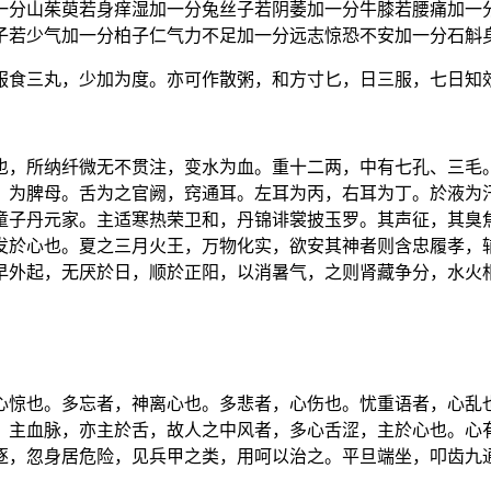
一分山茱萸若身痒湿加一分兔丝子若阴萎加一分牛膝若腰痛加一
子若少气加一分柏子仁气力不足加一分远志惊恐不安加一分石斛
服食三丸，少加为度。亦可作散粥，和方寸匕，日三服，七日知
也，所纳纤微无不贯注，变水为血。重十二两，中有七孔、三毛
，为脾母。舌为之官阙，窍通耳。左耳为丙，右耳为丁。於液为
童子丹元家。主适寒热荣卫和，丹锦诽裳披玉罗。其声征，其臭
发於心也。夏之三月火王，万物化实，欲安其神者则含忠履孝，
早外起，无厌於日，顺於正阳，以消暑气，之则肾藏争分，水火
心惊也。多忘者，神离心也。多悲者，心伤也。忧重语者，心乱
，主血脉，亦主於舌，故人之中风者，多心舌涩，主於心也。心
逐，忽身居危险，见兵甲之类，用呵以治之。平旦端坐，叩齿九