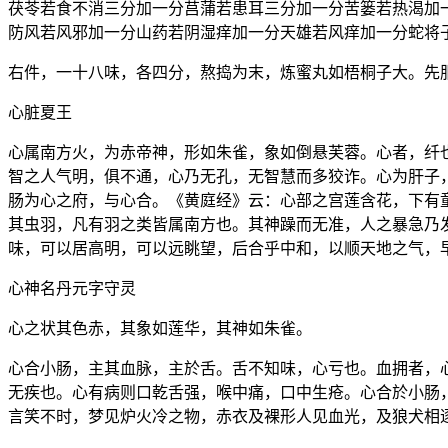
茯苓若食不消三分加一分莒蒲若患耳三分加一分苦篓若热渴加
防风若风邪加一分山药若阴湿痒加一分天雄若风痒加一分蛇将
右件，一十八味，各四分，熬捣为末，炼蜜丸如梧桐子大。先
心脏夏王
心属南方火，为赤帝神，形如朱雀，象如倒悬芙蓉。心者，纤
智之人气明，俱不通，心乃无孔，无智慧而多狡诈。心为肝子
肠为心之府，与心合。《黄庭经》云：心部之宫莲含花，下有
其虫羽，凡有羽之类皆属南方也。其神躁而无准，人之暴急乃
味，可以居高明，可以远眺望，后合乎中和，以顺天地之气，
心神名丹元字守灵
心之状其色赤，其象如莲华，其神如朱雀。
心合小肠，主其血脉，主於舌。舌不知味，心亏也。血拥者，
无疾也。心有病则口乾舌强，喉中痛，口中生疮。心合於小肠
言笑不时，梦见炉火冷之物，赤衣及裸形人见血光，及狼犬相