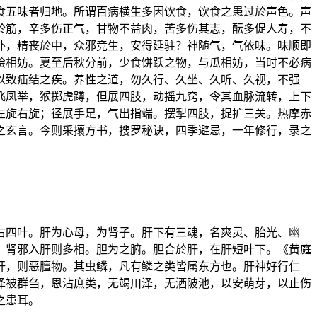
食五味者归地。所谓百病横生多因饮食，饮食之患过於声色。声
於筋，辛多伤正气，甘物不益肉，苦多伤其志，酝多促人寿，不
外，精丧於中，众邪竞生，安得延驻？神随气，气依味。味顺即
绘相妨。夏至后秋分前，少食饼跃之物，与瓜相妨，当时不必病
以致疝结之疾。养性之道，勿久行、久坐、久听、久视，不强
飞凤举，猴掷虎蹲，但展四肢，动摇九窍，令其血脉流转，上下
左旋右旋；径展手足，气出指端。摆掣四肢，捉扩三关。热摩赤
之玄言。今则采攘方书，搜罗秘诀，四季避忌，一年修行，录之
右四叶。肝为心母，为肾子。肝下有三魂，名爽灵、胎光、幽
，肾邪入肝则多相。胆为之腑。胆合於肝，在肝短叶下。《黄庭
肝，则恶膻物。其虫鳞，凡有鳞之类皆属东方也。肝神好行仁
泽被群刍，恩沾庶类，无竭川泽，无洒陂池，以安萌芽，以止伤
之患耳。