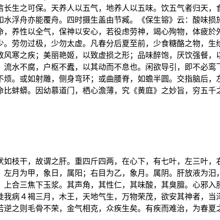
信长生之可保。天养人以五气，地养人以五味。饮五气者归天，
如水浮舟亦能覆舟。四时摄生盖由节臧。《保生镕》云：酸味损
命，养性以全气，保神以安心，若役虑劳神，竭心殉物，体疲於
少。劳勿过极，少勿太虚。凡春分后夏至前，少食糖酪之物，生
致风寒之疾；美丽艳姬，以致虚损之形；品味醉饱，厌饮强餐，
：流水不腐，户枢不蠹，以其动而不息也。闲欲导引，即不必鸾
不烦。或如射雕，侧身弯环；或曲腰脊，如蟾半圆。交指脑后，
命比蚌蟒。因幼慕道门，栖心澹薄，究《黄庭》之妙旨，穷五千
状如枝干，故谓之肝。重四斤四两，在心下，有七叶，左三叶，
，左月为甲，象日，属阳；右目为乙，象月。属阴。肝放液为汨
，上合三焦下玉浆。其声角，其性仁，其味酸，其臭膻。心邪入
陡我病４褐三月，木王，天地气生，万物荣茂，欲安其神者，当
若逆之则毛骨不荣，金气相克，众疾生矣。有疾而难治，为春夏