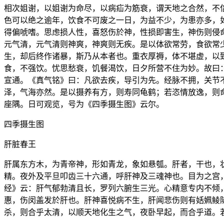
相次姐谢，以姐谢为命尽，以病疝为筋衰，谓天地之合然，不
色可以绝之逾年，饮食不可废之一日，为益不少，为患亦多，
得偏唬嗜。思虑损人性，喜怒伤於神，性损即害生，神伤则侵
元气清，元气清则神爽，神爽则无疾。是以体欲常劳，食欲常
生，却后终作诸暴，斯乃从本者也。重衣厚褥，体不堪虚，以
食，不强饮。忧思愁衰，饥餐渴饮，日夕所营不住为妙。故曰
宣通。《真气铭》曰：凡欲去疾，导引为先。经脉不拥，关节
泽，气海亦然。是以摄养有方，则寿同龟鹤；若恣情放逸，则
座隅。日可观览，号为《四季摄生图》云尔。
四季摄生图
肝脏春王
肝属东方木，为青帝神，形如青龙，象如悬瓠。肝者，干也，
精。夜外及平旦叩齿三十六通，呼肝神及三魂神也。目为之宫
经》云：肝气郁勃清且长，罗列六腑生三光。心精意专内不倾
惠，伤闵盖发於肝也。肝神喜悦病不生，肝闻悲伤则有姡姵鲮
杀，则合乎太清，以顺天地化生之气，夜卧早起，而合乎道。