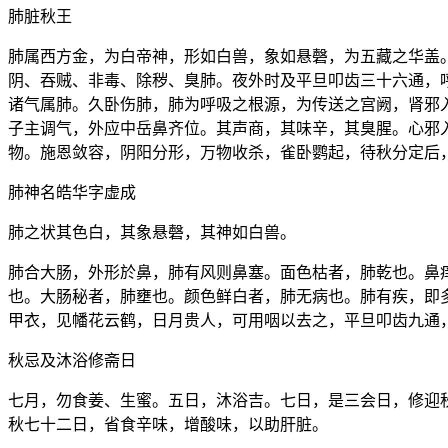
肺脏秋王
肺属西方金，为白帝神，形如白兽，象如悬磬，为五藏之华盖
阴、吞贼、非毒、除秽、臭肺。夜外时及平旦叩齿三十六通，
诸气属肺。久卧伤肺，肺为呼吸之根源，为传送之宫阙，肾邪
子主调气，外应中岳鼻齐位。其声商，其味辛，其臭腥。心邪
物。施恩敛容，阴阳分形，万物收杀，雀卧鹦起，待秋分定后
肺神名皓华字虚成
肺之状其色白，其象悬磬，其神如白兽。
肺合大肠，外形於鼻，肺有风则鼻塞。面色枯者，肺乾也。鼻
也。大肠秘者，肺壅也。颜色鲜白者，肺无病也。肺有疾，即
甲衣，见幡花云鹤，日月贵人，可用咽以去之，平旦叩齿九通
秋忌及沐浴修斋日
七月，勿食姜、生蜜。五日，沐浴吉。七日，是三会日，修迎
秋七十二日，省食辛味，增酸味，以助肝脏。