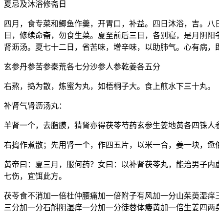
夏忌及沐浴修斋日
四月，食专菜和鲫鱼作羹，开胃口，补益。四日沐浴，吉。八
日，修续命斋，勿食生菜。夏至前后三日，各别寝，是月阴阳
肾沥汤。夏七十二日，省苦味，增辛味，以助肺气。心有病，
玄参丹参苦参秦荒各七分沙参人参乾姜各五分
右熬，捣为散，炼蜜为丸，如梧桐子大。食上煎水下三十丸。
补肾气肾沥汤丸：
羊肾一个，去脂膜，猜肾亦得茯苓芍药玄参生姜地黄各四铢人
右捣作煮散；先用肾一个，作四五片，以米一合，姜一块，惫
黄帝曰：夏三月，服何药？女曰：以补肾茯苓丸，能治男子内
七伤，宜饵此方。
茯苓食不消加一倍杜仲腰痛加一倍附子有风加一分山茱萸湿痒
三分加一分石斛阴湿痒一分加一分徒蓉体痿黄加一倍生姜四两