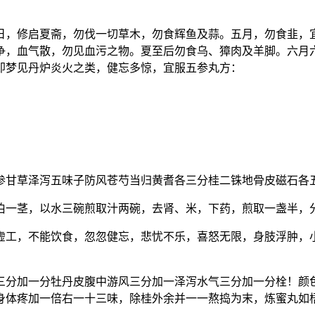
日，修启夏斋，勿伐一切草木，勿食辉鱼及蒜。五月，勿食韭，
争，血气散，勿见血污之物。夏至后勿食乌、獐肉及羊脚。六月
即梦见丹炉炎火之类，健忘多惊，宜服五参丸方：
参甘草泽泻五味子防风苍芍当归黄耆各三分桂二铢地骨皮磁石各
伯一茎，以水三碗煎取汁两碗，去肾、米，下药，煎取一盏半，
虚工，不能饮食，忽忽健忘，悲忧不乐，喜怒无限，身肢浮肿，
三分加一分牡丹皮腹中游风三分加一泽泻水气三分加一分栓！颜
身体疼加一倍右一十三味，除桂外余并一一熬捣为末，炼蜜丸如