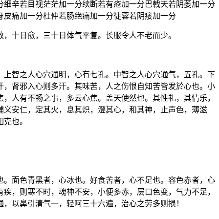
分细辛若目视茫茫加一分续断若有疮加一分巴戟天若阴萎加一分
身皮痛加一分杜仲若肠绝痛加一分徒蓉若阴痿加一分
效，十日愈，三十日体气平复。长服令人不老而少。
。上智之人心穴通明，心有七孔。中智之人心穴通气，五孔。下
汗，肾邪入心则多汗。其味苦，人之伤恨自知苦皆发於心也。小
焦，人有不畅之事，多云心焦。盖天使然也。其性礼，其情乐，
辅义安仁，定其火，息其炽，澄其心，和其神，止声色，薄滋
相克也。
也。面色青黑者，心冰也。好食苦者，心不足也。容色赤者，心
有疾，则寒不时，魂神不安，小便多赤，层口色变，气力不足，
通，以鼻引清气一，轻呵三十六遍，治心之劳多则损！