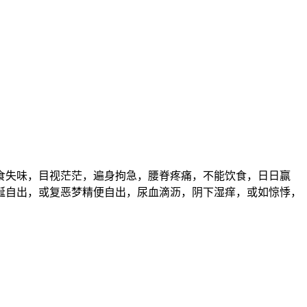
食失味，目视茫茫，遍身拘急，腰脊疼痛，不能饮食，日日赢
涎自出，或复恶梦精便自出，尿血滴沥，阴下湿痒，或如惊悸，