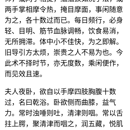
两手掌相摩令热，掩目摩面，事闲随意
为之，各十数过而已。每日频行，必身
轻、目明、筋节血脉调畅，饮食易消，
无所拥滞。体中小不佳快，为之即解。
旧导引方太烦，崇贵之人不易为也。今
此术不择时节，亦无度数，乘闲便作，
而见效且速。
夫人夜卧，欲自以手摩四肢胸腹十数
过，名曰乾浴。卧欲侧而曲膝，益气
力。常时浊唾则吐，清津则咽。常以舌
拄上腭，聚清津而咽之，润五藏，悦肌