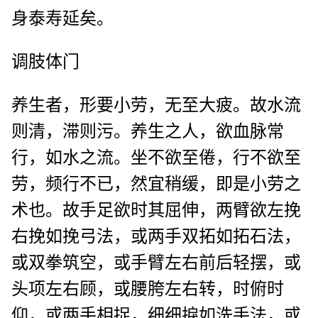
身泰寿延矣。
调肢体门
养生者，形要小劳，无至大疲。故水流
则清，滞则污。养生之人，欲血脉常
行，如水之流。坐不欲至倦，行不欲至
劳，频行不已，然宜稍缓，即是小劳之
术也。故手足欲时其屈伸，两臂欲左挽
右挽如挽弓法，或两手双拓如拓石法，
或双拳筑空，或手臂左右前后轻摆，或
头项左右顾，或腰胯左右转，时俯时
仰，或两手相捉，细细捩如洗手法，或