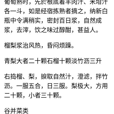
葡萄熟时，先於根底着羊肉汁、米坩汁
各一斗，如是经宿拣熟者摘之，纳新白
瓶中令满稍实，密封百日浆，自然成
浆，去滓，饮之味过醇酣，甚益人。
榴梨浆治风热，昏闷烦躁。
青梨大者二十颗石榴十颗淡竹沥三升
右捣榴、梨，捩取自然汁，澄滤，拌竹
沥。一服五合，日三服。梨极大，方用
二十颗，小者三十颗。
谷并菜类