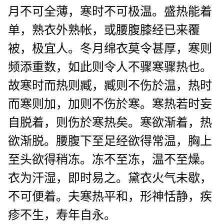
月不可全薄，寒时不可极温。盛热能着
单，熟衣外熟帐，或腰腹膝经已来覆
被，极宜人。冬月绵衣莫令甚厚，寒则
频添重数，如此则令人不骤寒骤热也。
故寒时而热则臧，臧则不伤於温，热时
而寒则加，加则不伤於寒。寒热若时妄
自脱着，则伤於寒热矣。寒欲渐着，热
欲渐脱。腰腹下至足经欲得常温，胸上
至头欲得稍冻。冻不至冻，温不至燥。
衣为汗湿，即时易之。黛衣火气未歇，
不可便着。夫寒热平和，形神恬静，疾
疹不生，寿年自永。