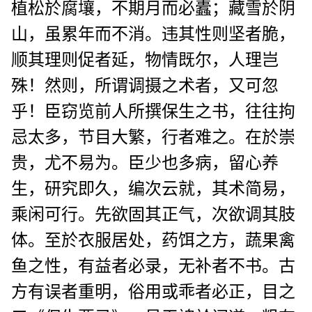
植松於腐壤，不期月而必蠹；藏雪於阴
山，虽累年而不消。违其性则坚者脆，
顺其理则促者延，物情既尔，人理岂
殊！然则，所谓调摄之术者，又可忽
乎！臣窃览前人所撰保生之书，往往拘
忌太多，节目大繁，行者难之。在於崇
贵，尤不易为。臣少也多病，留心养
生，研究即久，编次云就，其术简易，
乘闲可行。先欲固其正气，次欲调其肢
体。至於衣服居处，药饵之方，蔬果禽
鱼之性，有益者必录，无补者不书。古
方有误者重明，俗用或乖者必正，目之