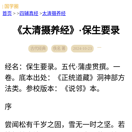
| 国学圈
首页
> >
四辅真经
>
太清摄养经
《太清摄养经》·保生要录
古代经典
佚名 著
2024-10-23
经名：保生要录。五代·蒲虔贯撰。一
卷。底本出处：《正统道藏》洞神部方
法类。参校版本：《说邻》本。
序
尝闻松有千岁之固，雪无一时之坚。若