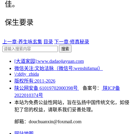
佳。
保生要录
上一章·养生咏玄集
目录
下一章·修真秘录
搜索
[大道家园]:www.dadaojiayuan.com
微信关注:文始法脉（微信号:wenshifamai）
\/:ddjy_zhida
版权所有:2011-
2026
陕公网安备 61019702000398号
备案号：
陕ICP备
2022010374号
本站为免费公益性网站，旨在弘扬中国传统文化，如侵
犯了您的权益，请联系我们妥善处理。
邮箱：douchuanxin@foxmail.com
网站地图