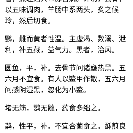
以五味调肉，羊肠中系两头，炙之候
玲，然后切食。
鹦，雌而黄者性温。主虚渴、数溺、泄
利，补五藏，益气力。黑者，治风。
圆鱼，平，补。去骨节问诸壅热黑。五
六月不宜食。有人以鳖甲作散，五六月
问感阴湿黑，忽化为小鳖。
堵无筋，鹦无髓，药食多绌之。
鹊，性平，补。不宜合菌食之。酥煎良