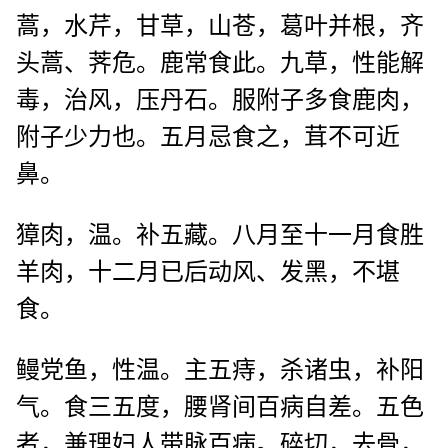
蒿，水芹，甘草，山苍，葛叶并根，齐
头蒿、荠危。鹿常食此。九草，性能解
毒，治风，压丹石。服附子多食鹿肉，
附子少力也。五月忌食之，茸不可近
鼻。
獐肉，温。补五藏。八月至十一月食胜
羊肉，十二月已后动风、发黑，不堪
食。
鳗党鱼，性温。主五痔，杀诸虫，补阳
气。食三五度，腰肾间百病自差。五色
者，兼理妇人带脉百病。碎切，去骨，