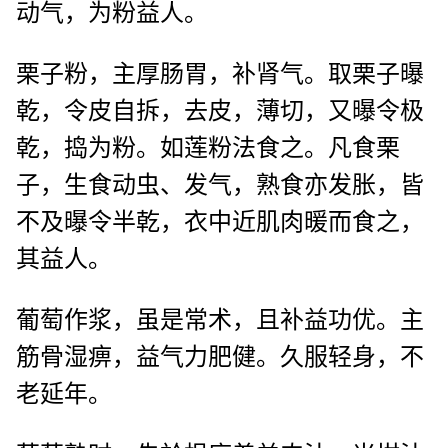
动气，为粉益人。
栗子粉，主厚肠胃，补肾气。取栗子曝
乾，令皮自拆，去皮，薄切，又曝令极
乾，捣为粉。如莲粉法食之。凡食栗
子，生食动虫、发气，熟食亦发胀，皆
不及曝令半乾，衣中近肌肉暖而食之，
其益人。
葡萄作浆，虽是常术，且补益功优。主
筋骨湿痹，益气力肥健。久服轻身，不
老延年。