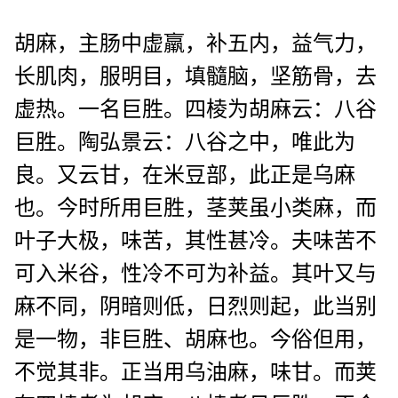
胡麻，主肠中虚羸，补五内，益气力，
长肌肉，服明目，填髓脑，坚筋骨，去
虚热。一名巨胜。四棱为胡麻云：八谷
巨胜。陶弘景云：八谷之中，唯此为
良。又云甘，在米豆部，此正是乌麻
也。今时所用巨胜，茎荚虽小类麻，而
叶子大极，味苦，其性甚冷。夫味苦不
可入米谷，性冷不可为补益。其叶又与
麻不同，阴暗则低，日烈则起，此当别
是一物，非巨胜、胡麻也。今俗但用，
不觉其非。正当用乌油麻，味甘。而荚