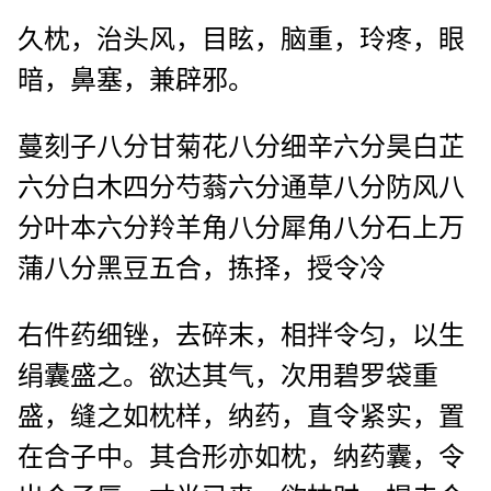
久枕，治头风，目眩，脑重，玲疼，眼
暗，鼻塞，兼辟邪。
蔓刻子八分甘菊花八分细辛六分昊白芷
六分白木四分芍蓊六分通草八分防风八
分叶本六分羚羊角八分犀角八分石上万
蒲八分黑豆五合，拣择，授令冷
右件药细锉，去碎末，相拌令匀，以生
绢囊盛之。欲达其气，次用碧罗袋重
盛，缝之如枕样，纳药，直令紧实，置
在合子中。其合形亦如枕，纳药囊，令