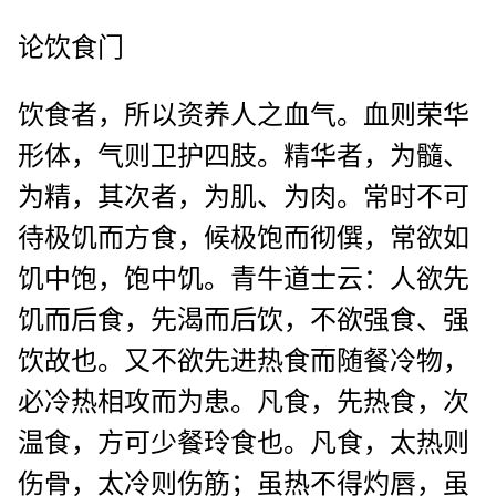
论饮食门
饮食者，所以资养人之血气。血则荣华
形体，气则卫护四肢。精华者，为髓、
为精，其次者，为肌、为肉。常时不可
待极饥而方食，候极饱而彻僎，常欲如
饥中饱，饱中饥。青牛道士云：人欲先
饥而后食，先渴而后饮，不欲强食、强
饮故也。又不欲先进热食而随餐冷物，
必冷热相攻而为患。凡食，先热食，次
温食，方可少餐玲食也。凡食，太热则
伤骨，太冷则伤筋；虽热不得灼唇，虽