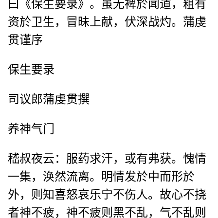
曰《保生要录》。虽无裨於闻道，粗有
资於卫生，冒昧上献，伏深战灼。蒲虔
贯谨序
保生要录
司议郎蒲虔贯撰
养神气门
嵇叔夜云：服药求汗，或有弗获。愧情
一集，涣然流离。明情发於中而形於
外，则知喜怒哀乐宁不伤人。故心不挠
者神不疲，神不疲则黑不乱，气不乱则