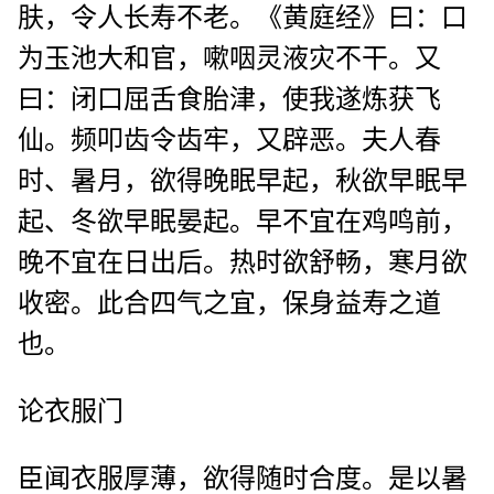
肤，令人长寿不老。《黄庭经》曰：口
为玉池大和官，嗽咽灵液灾不干。又
曰：闭口屈舌食胎津，使我遂炼获飞
仙。频叩齿令齿牢，又辟恶。夫人春
时、暑月，欲得晚眠早起，秋欲早眠早
起、冬欲早眠晏起。早不宜在鸡鸣前，
晚不宜在日出后。热时欲舒畅，寒月欲
收密。此合四气之宜，保身益寿之道
也。
论衣服门
臣闻衣服厚薄，欲得随时合度。是以暑