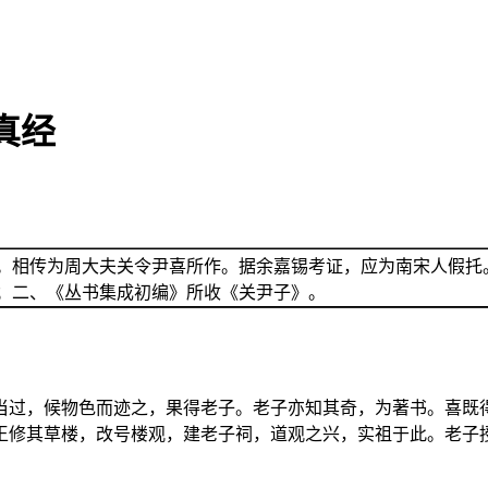
真经
。相传为周大夫关令尹喜所作。据余嘉锡考证，应为南宋人假托
；二、《丛书集成初编》所收《关尹子》。
当过，候物色而迹之，果得老子。老子亦知其奇，为著书。喜既
王修其草楼，改号楼观，建老子祠，道观之兴，实祖于此。老子