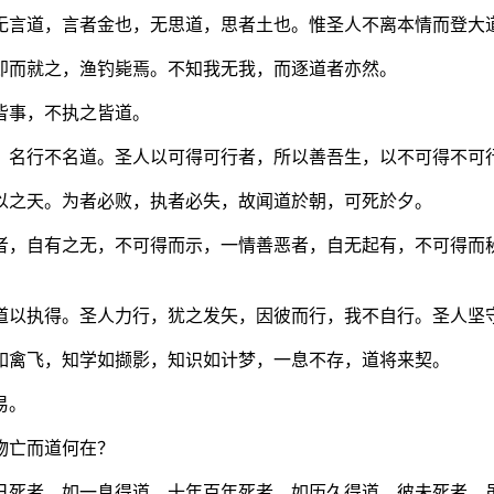
无言道，言者金也，无思道，思者土也。惟圣人不离本情而登大
即而就之，渔钓毙焉。不知我无我，而逐道者亦然。
皆事，不执之皆道。
，名行不名道。圣人以可得可行者，所以善吾生，以不可得不可
以之天。为者必败，执者必失，故闻道於朝，可死於夕。
者，自有之无，不可得而示，一情善恶者，自无起有，不可得而
道以执得。圣人力行，犹之发矢，因彼而行，我不自行。圣人坚
如禽飞，知学如撷影，知识如计梦，一息不存，道将来契。
易。
物亡而道何在？
日死者，如一息得道，十年百年死者，如历久得道。彼未死者，