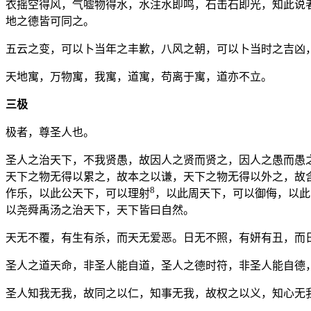
衣摇空得风，气嘘物得水，水注水即鸣，石击石即光，知此说
地之德皆可同之。
五云之变，可以卜当年之丰歉，八风之朝，可以卜当时之吉凶
天地寓，万物寓，我寓，道寓，苟离于寓，道亦不立。
三极
极者，尊圣人也。
圣人之治天下，不我贤愚，故因人之贤而贤之，因人之愚而愚
天下之物无得以累之，故本之以谦，天下之物无得以外之，故
8
作乐，以此公天下，可以理射
，以此周天下，可以御侮，以此
以尧舜禹汤之治天下，天下皆曰自然。
天无不覆，有生有杀，而天无爱恶。日无不照，有妍有丑，而
圣人之道天命，非圣人能自道，圣人之德时符，非圣人能自德
圣人知我无我，故同之以仁，知事无我，故权之以义，知心无