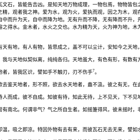
瓦文石，皆能告吉凶。是知天地万物成理，一物包焉，物物皆包
之精，观者我之神。爱为水，观为火，爱执而观，因之为木，观
自中而升为天，自中而降为地。无有升而不降，无有降而不升，
镕之得水。金木者，水火之交也。水为精为天，火为神为地，木
有天有地，有人有物，皆思成之，盖不可以尘计，安知今之天地
。我与天地似契似离，纯纯各归。天地虽大，有色有形，有数有
7
地者，皆我区识，譬如手不触刃，刃不伤手
。
欲去鉴天地者，形不照，欲去水天地者，盎不汲。彼之有无，在
待人而成，彼不自成。知彼有待，知此无待，上不见天，下不见
尝有南北。何谓非气？气之所自生者。如摇箑得风，彼未摇时，
即温，吸之即凉。特因外物有去有来，而彼瓦石无去无来，譬如