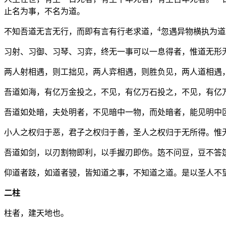
止名为事，不名为道。
4
不知吾道无言无行，而即有言有行老求道，
忽遇异物横执为道
习射、习御、习琴、习弈，终无一事可以一息得者，惟道无形
两人射相遇，则工拙见，两人弈相遇，则胜负见，两人道相遇
吾道如海，有亿万金投之，不见，有亿万石投之，不见，有亿
吾道如处暗，夫处明者，不见暗中一物，而处暗者，能见明中
小人之权归于恶，君子之权归于善，圣人之权归于无所得。惟
吾道如剑，以刃割物即利，以手握刃即伤。笾不问豆，豆不答
仰道者跂，如道者骎，皆知道之事，不知道之道。是以圣人不
二柱
柱者，建天地也。