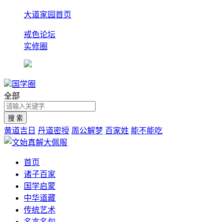
大道家园首页
戒色论坛
实修圈
国学圈
全部
黄道吉日
丹道密授
周公解梦
百家姓
能不能吃
首页
诸子百家
国学启蒙
中华道藏
传统艺术
名言名句