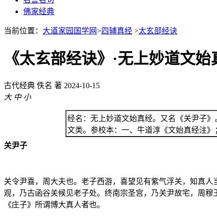
佛家经典
当前位置：
大道家园国学网
>
四辅真经
>
太玄部经诀
《太玄部经诀》·无上妙道文始
古代经典
佚名 著
2024-10-15
大
中
小
经名：无上妙道文始真经。又名《关尹子》
文类。参校本：一、牛道淳《文始真经注》
关尹子
关令尹喜，周大夫也。老子西游，喜望见有紫气浮关，知真人
观，乃古函谷关候见老子处。终南宗圣宫，乃关尹故宅，周穆
《庄子》所谓博大真人者也。