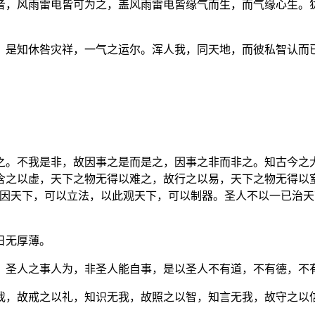
者，风雨雷电皆可为之，盖风雨雷电皆缘气而生，而气缘心生。
，是知休咎灾祥，一气之运尔。浑人我，同天地，而彼私智认而
之。不我是非，故因事之是而是之，因事之非而非之。知古今之
含之以虚，天下之物无得以难之，故行之以易，天下之物无得以
因天下，可以立法，以此观天下，可以制器。圣人不以一已治天
日无厚薄。
，圣人之事人为，非圣人能自事，是以圣人不有道，不有德，不
我，故戒之以礼，知识无我，故照之以智，知言无我，故守之以