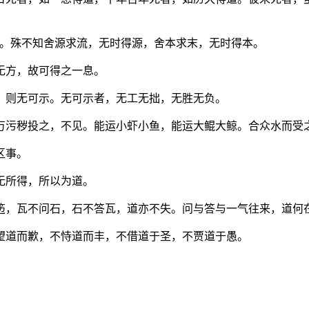
。殊不知舍源求流，无时得源，舍本求末，无时得本。
无方，故可得之一息。
，则无可示。无可示者，无工无拙，无胜无负。
万污秽投之，不见。能运小虾小鱼，能运大鲲大鲸。合众水而受
区事。
无所得，所以为道。
笾，瓦不问石，石不答瓦，道亦不失。问与答与一气往来，道何
望道而歉，不恃道而丰，不借道于圣，不贾道于愚。