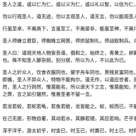
圣人之道，或以仁为仁，或以义为仁，或以礼以智，以信为仁
勿以行观圣人，道无迹，勿以言观圣人，道无言，勿以能观圣
行虽至卓，不离高下，言虽至工，不离是非，能虽至神，不离
圣人师蜂立君臣，师蜘蛛立网罟，师拱鼠制礼，师战蚁制兵。
圣人曰：道观天地人物皆吾道，倡和之，始终之，青黄之，卵
也。殊不知圣人鄙杂厕，别分居，所以为人，不以此为已。
圣人之於众人，饮食衣服同也，屋宇舟车同也，贵贱贫富同也
即擒，圣人不异众人，特物不能拘尔。道无作，以道应世者，
然，圣人之行则然，惟莫能名，所以退天下之言，惟莫能知，
之弊，言之如引锯然，惟善圣者不留一言。
若龙若蛟，若蛇若龟，若鱼若蛤，龙皆能之。蛟，蛟而已，不
在己无居，形物自著，其动若水，其静若镜，其应若响。芒乎
浑乎洋乎，游太初乎，时金已，时玉已，时粪已，时土已。时