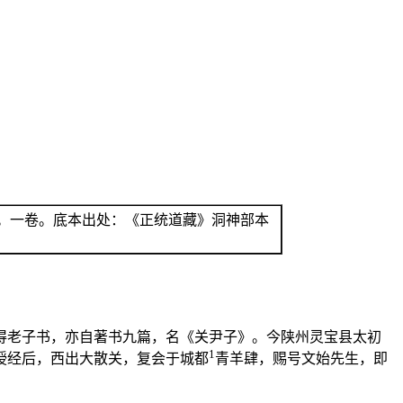
。一卷。底本出处：《正统道藏》洞神部本
得老子书，亦自著书九篇，名《关尹子》。今陕州灵宝县太初
1
授经后，西出大散关，复会于城都
青羊肆，赐号文始先生，即