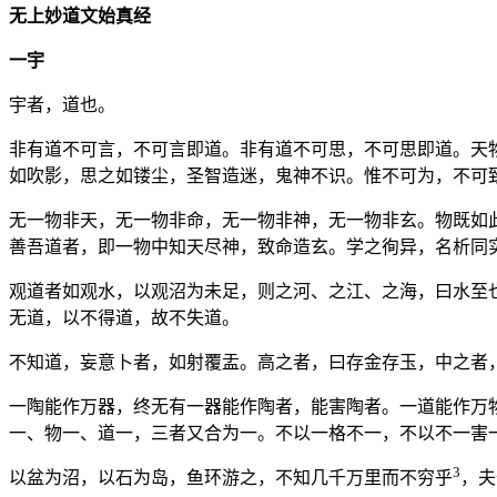
无上妙道文始真经
一宇
宇者，道也。
非有道不可言，不可言即道。非有道不可思，不可思即道。天
如吹影，思之如镂尘，圣智造迷，鬼神不识。惟不可为，不可
无一物非天，无一物非命，无一物非神，无一物非玄。物既如
善吾道者，即一物中知天尽神，致命造玄。学之徇异，名析同
观道者如观水，以观沼为未足，则之河、之江、之海，曰水至
无道，以不得道，故不失道。
不知道，妄意卜者，如射覆盂。高之者，曰存金存玉，中之者
一陶能作万器，终无有一器能作陶者，能害陶者。一道能作万
一、物一、道一，三者又合为一。不以一格不一，不以不一害
3
以盆为沼，以石为岛，鱼环游之，不知几千万里而不穷乎
，夫