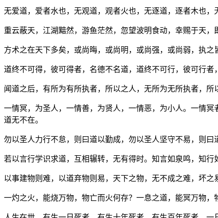
无爱道，爱者水也，无观道，观者火也，无逐道，逐者木也，
重云蔽天，江湖黯然，游鱼茫然，忽望波明食动，幸赐于天，
方术之在天下多矣，或尚晦，或尚明，或尚强，或尚弱，执之
道终不可得，彼可得者，名德不名道，道终不可行，彼可行者
闻道之后，有所为有所执者，所以之人，无所为无所执者，所
一情冥，为圣人，一情善，为贤人，一情恶，为小人。一情冥
道无不在。
勿以圣人力行不怠，则曰道以勤成，勿以圣人坚守不易，则曰
若以言行学识求道，互相辗转，无有得时。知言如泉鸣，知行
以事建物则难，以道弃物则易，天下之物，无不成之难，坏之
一灼之火，能烧万物，物亡而火何存？一息之道，能冥万物，
人生在世，有生一日死者，有生十年死者，有生百年死者。一