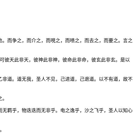
也。而争之，而介之，而哯之，而啧之，而去之，而要之。言之
可彼天此非天，彼神此非神，彼命此非命，彼玄此非玄。是以
乙非道。道无我，圣人不见，己进道，己退道。以不有道，故不
之。
而无羁乎，物迭迭而无非乎。电之逸乎，沙之飞乎，圣人以知心
。