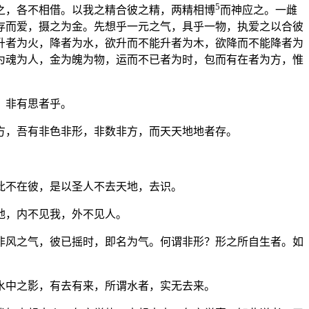
5
之，各不相借。以我之精合彼之精，两精相博
而神应之。一雌
存而爱，摄之为金。先想乎一元之气，具乎一物，执爱之以合彼
升者为火，降者为水，欲升而不能升者为木，欲降而不能降者为
为魂为人，金为魄为物，运而不已者为时，包而有在者为方，惟
，非有思者乎。
方，吾有非色非形，非数非方，而天天地地者存。
此不在彼，是以圣人不去天地，去识。
地，内不见我，外不见人。
非风之气，彼已摇时，即名为气。何谓非形？形之所自生者。如
水中之影，有去有来，所谓水者，实无去来。