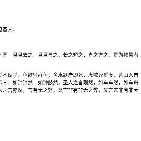
见圣人。
。
不同，旦旦去之，旦旦与之，长之短之，直之方之，是为物易者
其不然乎。鱼欲异群鱼，舍水跃岸即死，虎欲异群虎，舍山入市
示人。如钟钟然，如钟鼓然，圣人之言则然，如车车然，如车舟
人之言亦然，言有无之弊，又言非有非无之弊，又言去非有非无