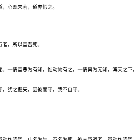
道，心既未萌，道亦假之。
行者，所以善吾死。
秘。一情善恶为有知，惟动物有之，一情冥为无知，溥天之下，
守，犹之握矢，因彼而守，我不自守。
虽动作昭智，止名为生，不名为死。彼未契道者，虽动作昭智，