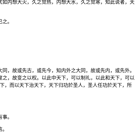
犹如内想大火，久之觉热，内想大水，久之觉寒，知此说者，天
已之。
大同，故或先古，或先今，知内外之大同，故或先内，或先外。
窒之，故变之以权。以此中天下，可以制礼，以此和天下，可以
下，而以天下治天下，天下归功於圣人，圣人任功於天下，所
有事。
信。