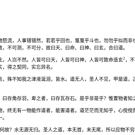
物怒流，人事错错然，若若乎回也，戛戛乎斗也，勿勿乎似而非
致，不可测，不可分，故曰天、曰命、曰神、曰玄，合曰道。
2
此，人岂不然。人皆可曰天，人皆可曰神，人皆可致命造玄
，不
实，得之契同，实忘异名。
也，殊不知我之津液涎泪，皆水。道无人，圣人不见，甲是道，
，曰存角存羽，卑之者，曰存瓦存石。是乎非是乎？惟置物者知
物，终无有一物能作道者，能害道者。道茫茫而无知乎，心傥傥
一。
何故？水无源无归。圣人之道，本无首，末无尾，所以应物不穷