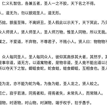
，仁义礼智信，各兼五者，圣人一之不胶，天下名之不得。
人，道无为，勿以貌观圣人，道无形。
巧拙，貌虽至殊，不离妍丑，圣人假此以示天下，天下冥此，乃
众人师贤人，贤人师圣人，圣人师万物，惟圣人同物，所以无我
翼之，不爱道，不弃物，不尊君子，不贱小人。贤人曰：物物物
，众人每同圣人，圣人每同众人，彼仰其高侈其大者，其然乎，
是事非道，道无方，以道寓物者，是物非道，圣人竟不能出道以
所以夺天下之智。蝍蛆食蛇，蛇食蛙，蛙食蝍蛆，互相食也。圣
能为龙，亦不能为蛇为龟，为鱼为蛤，圣人龙之，贤人蛟之。
若亡，寂乎若清，同焉者和，得焉者失，未常先人，而常随人。
翔物，时逐物，时山物，时渊物，端乎权乎，狂乎愚乎。