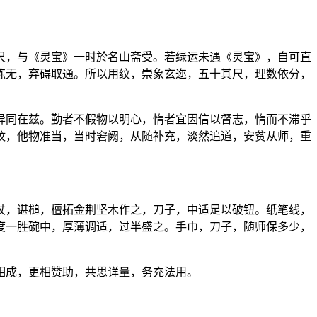
尺，与《灵宝》一时於名山斋受。若绿运未遇《灵宝》，自可直
练无，弃碍取通。所以用纹，崇象玄迩，五十其尺，理数依分，
异同在兹。勤者不假物以明心，惰者宜因信以督志，惰而不滞乎
纹，他物准当，当时窘阙，从随补充，淡然追道，安贫从师，重
杖，谌槌，檀拓金荆坚木作之，刀子，中适足以破钮。纸笔线，
度一胜碗中，厚薄调适，过半盛之。手巾，刀子，随师保多少，
相成，更相赞助，共思详量，务充法用。