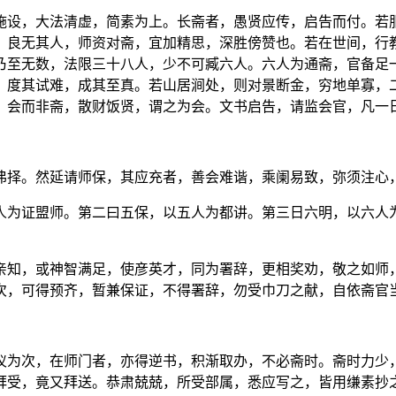
施设，大法清虚，简素为上。长斋者，愚贤应传，启告而付。若
，良无其人，师资对斋，宜加精思，深胜傍赞也。若在世间，行
乃至无数，法限三十八人，少不可臧六人。六人为通斋，官备足
，度其试难，成其至真。若山居涧处，则对景断金，穷地单寡，
，会而非斋，散财饭贤，谓之为会。文书启告，请监会官，凡一
弗择。然延请师保，其应充者，善会难谐，乘阑易致，弥须注心
人为证盟师。第二曰五保，以五人为都讲。第三日六明，以六人
亲知，或神智满足，使彦英才，同为署辞，更相奖劝，敬之如师
次，可得预齐，暂兼保证，不得署辞，勿受巾刀之献，自依斋官
仪为次，在师门者，亦得逆书，积渐取办，不必斋时。斋时力少
拜受，竟又拜送。恭肃兢兢，所受部属，悉应写之，皆用缣素抄