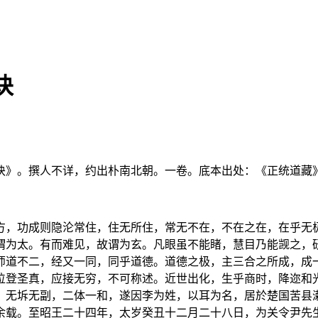
诀
诀》。撰人不详，约出朴南北朝。一卷。底本出处：《正统道藏
方，功成则隐沦常住，住无所住，常无不在，不在之在，在乎无
谓为太。有而难见，故谓为玄。凡眼虽不能睹，慧目乃能觊之，
师道不二，经又一同，同乎道德。道德之极，主三合之所成，成
位登圣真，应接无穷，不可称述。近世出化，生乎商时，降迩和
，无坼无副，二体一和，遂因李为姓，以耳为名，居於楚国苦县
余载。至昭王二十四年，太岁癸丑十二月二十八日，为关令尹先