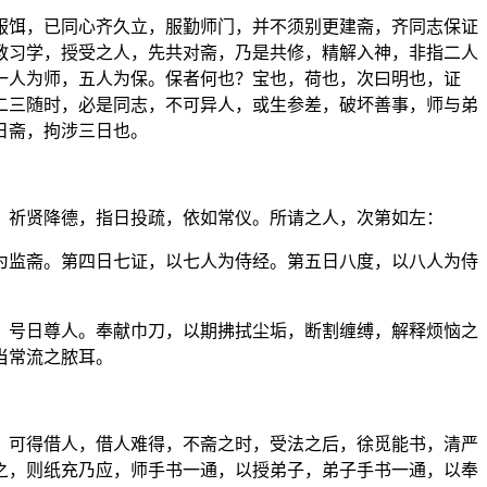
服饵，已同心齐久立，服勤师门，并不须别更建斋，齐同志保证
教习学，授受之人，先共对斋，乃是共修，精解入神，非指二人
一人为师，五人为保。保者何也？宝也，荷也，次曰明也，证
二三随时，必是同志，不可异人，或生参差，破坏善事，师与弟
日斋，拘涉三日也。
，祈贤降德，指日投疏，依如常仪。所请之人，次第如左：
为监斋。第四日七证，以七人为侍经。第五日八度，以八人为侍
，号日尊人。奉献巾刀，以期拂拭尘垢，断割缠缚，解释烦恼之
当常流之脓耳。
，可得借人，借人难得，不斋之时，受法之后，徐觅能书，清严
之，则纸充乃应，师手书一通，以授弟子，弟子手书一通，以奉