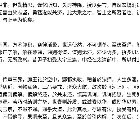
相非。但勤精思，谨忆所知，久习神降，授以要言，自然玄镜洞
无替由於志坚，勇猛遂能兼济，此大乘之才，智士之所慕者也。
，与上圣为伦矣。
不同，方术弥积，条律渐繁，世运使然，不可顿革。至德圣师，
邪正了解，解在兼通，通则得道，道则无滞，滞少诮多，执多讥
行，无所致惑。昔尹子初受大字三篇，中经在太清部中，所以付
，传声三界，魔王礼於空中，酆都执敬，稽首於法师。人生多滞
说切近，因物赋通，三品要戒，济众大航，故次於《河上》。《
值偏则偏解。偏解终还，於兼未还，慎莫讥诮，讥诮招愆，生死
真源。若乃时绮则言华，世素则辞质，或激素以华，或励华以素
彻玉京，不患不通。通乎大道，此为其最，存思有法，授受有科
，不假他寻，果期未至，且览众篇，至於首引内解，别次在后，