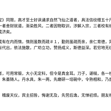
宝》同限，高才至士好讽诵求自然飞仙之道者，具法信纹缯五十
一者舍财就道，渐染胜风，二者因物取训，涉解入宗，三者校有
成济矣。
或有在内而惰，惰则虽数而疏＃１，勤则虽疏而亲，亲仁育德，
有代出，依法施散，广劝立功，赞扬成义，斯德益深。若穷地无
者，可用常锻，大小无定科，但令是真金耳。刀子，谌槌，各一
，朱墨随人。丹水具，朱一两，先磨研一培碗中，令熟相和，乃
，稽废天仪，宾主招咎，悔谢无及，先劳后逸，无惮初烦。朋友