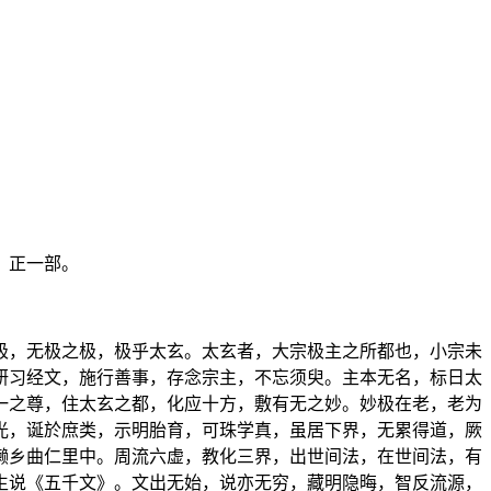
》正一部。
极，无极之极，极乎太玄。太玄者，大宗极主之所都也，小宗未
研习经文，施行善事，存念宗主，不忘须臾。主本无名，标日太
一之尊，住太玄之都，化应十方，敷有无之妙。妙极在老，老为
光，诞於庶类，示明胎育，可珠学真，虽居下界，无累得道，厥
濑乡曲仁里中。周流六虚，教化三界，出世间法，在世间法，有
生说《五千文》。文出无始，说亦无穷，藏明隐晦，智反流源，