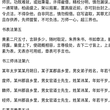
师宗。功既难就，或拙秉毫，许得雇借，精校分明，慎勿漏误
一通常镇，柏函盛之，架以局案，置高座近前，亦可别台封之
令贞洁，不得杂他，自非同志，慎勿假借。窃写盗取，其罪尤
且存供养，先师盟誓，不可负违，万师一心，超三界也。
书表法第五
黄素二尺五寸，言辞多少，随时取足，朱界朱书，书如章法，
得露，量度上下，使疏概相容，言尊极处，去下二寸皆上，上
素为表，无表亦可用纸，章表可手言也。
书三师讳法第六
某年太岁某某月朔日，某子某郡县乡里，男女弟子姓名，年若
度师，某州郡县乡里，男女官道士先生，姓某讳某，年如干岁
籍师，某州郡县乡里，男女官道士先生，姓某讳某，年如干岁
经师，某州郡县乡里，男女官道士先生，姓某讳某，年若干岁