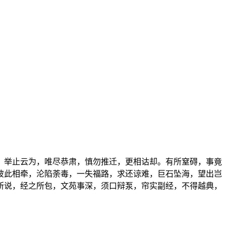
，举止云为，唯尽恭肃，慎勿推迁，更相诂却。有所窒碍，事竟
彼此相牵，沦陷荼毒，一失福路，求还谅难，巨石坠海，望出岂
所说，经之所包，文苑事深，须口辩泵，帘实副经，不得越典，