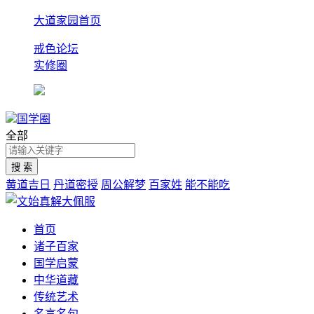
大道家园首页
戒色论坛
实修圈
国学圈
全部
黄道吉日
丹道密授
周公解梦
百家姓
能不能吃
首页
诸子百家
国学启蒙
中华道藏
传统艺术
名言名句