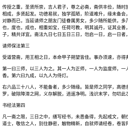
传授之重，圣贤所崇，吉人君子，尊之必斋，斋供丰俭，随时
相成，多贤起发。功德易就，独学孤陋，阶道难升，缘未备会
对静而已，当延请师之朋友门徒眷属男女，多少随所能供，多
也，度也，成也，相重如宝，任荷可教，明其诚丹，证其业善
子，精共详宜。斋法九日七日五日三日，勿启一日，启一日者
请师保法第三
受道营斋，用王相之日，本命甲子朔望皆佳。事办须速，亦得
第一曰三师，以三人为之。其一人为正师，一人为监度师，一
香。第六曰九成，以九人为侍灯。
右六品三十八人，不能备者，多少随缘。皆是师之同学，高德
罗，破除障滞之网，义存解脱，逍遥净明。浅识末学，勿叨此
书经法第四
凡一斋之限，三日之中，缮写经书，未悉备得，先起戒文，朝
道士，敬信之人，别住静密，触物精新，自就师请经卷，卷皆