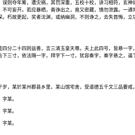
，误则夺年筹，遭灾祸，其罚深重，五校十校，讲习相符，玄神
，不可妄开。若应暴晒，斋诤出之，竟又密藏，慎勿泄露。一通
深。朽故更起，奖者沈渊，或纳幽洞，不则诤之，去失首悔，立
能四分二十四则益善，言三清玉皇天尊。夫上此四号，皆悬一字
去下三寸，依法隔一字，拜字下一寸，犹容奏字，奏字悬之，逼
干岁，某於某州郡县乡里，某山馆宅舍，受道德五千文三品要戒
，字某。
，字某。
，字某。