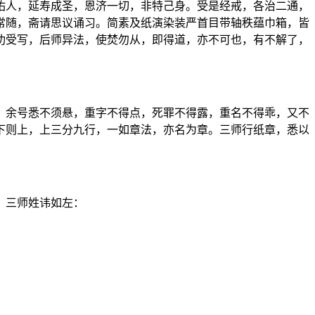
佑人，延寿成圣，恩济一切，非特己身。受是经戒，各治二通，
常随，斋请思议诵习。简素及纸演染装严首目带轴秩蕴巾箱，皆
功受写，后师异法，使焚勿从，即得道，亦不可也，有不解了，
，余号悉不须悬，重字不得点，死罪不得露，重名不得乖，又不
下则上，上三分九行，一如章法，亦名为章。三师行纸章，悉以
，三师姓讳如左：