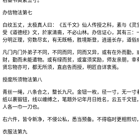
右墨书黄素五寸。
办信物法第七
白纹五丈，太极真人曰：《五千文》仙人传授之科，素与《灵
受《道德经》文，於家清斋，不必山林。办信证心，其有三：
分明正理，穷数尽玄，有无既畅，胜境斯登，逍遥长存，道俗
凡门内门外弟子不同，不同而同，同而又异，或有在外而勤，
财，勤而未能遣物。或有绿而贫，或富须奖励，师友亲朋，幸
贤忘物亦可，都无所须，直启告而授，明匠自详衷焉。
授度所须物法第八
青丝一绳，八条合之，整长九尺。金钮一枚，径一寸，无一寸
纸以裹锻钮，线以缠缚之，笔题外记年月日姓名，云五千文钮
人各一巾一刀也。
右六件，皆令新净，不侵公私，悉当预备。不得临时更相煎切
衣服法第九