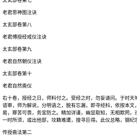
太玄部卷第七
老君思神图注诀
太玄部卷第八
老君傅授经戒仪注诀
太玄部卷第九
老君自然朝仪注诀
太玄部卷第十
老君自然斋仪
右十卷，授经之日，师料付之。受经之时，勿妄请问。于时天
谘审，师为解说，分明语之，脱有忘漏，即寻经科，依按本文
易，罪苦可畏，务宜防之。精加详谨，幽显取知，无相欺罔，
一时所须，或出他部，坟籍难遭，搜寻叵得。此仪总略，钢纪
传授斋法第二