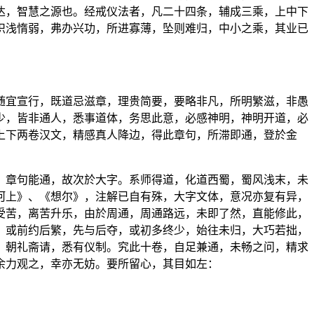
达，智慧之源也。经戒仪法者，凡二十四条，辅成三乘，上中下
识浅惰弱，弗办兴功，所进寡薄，坠则难归，中小之乘，其业已
随宜宣行，既道忌滋章，理贵简要，要略非凡，所明繁滋，非愚
少，皆非通人，悉事道体，务思此意，必感神明，神明开道，必
上下两卷汉文，精感真人降边，得此章句，所滞即通，登於金
，章句能通，故次於大字。系师得道，化道西蜀，蜀风浅末，未
河上》、《想尔》，注解已自有殊，大字文体，意况亦复有异，
受苦，离苦升乐，由於周通，周通路远，未即了然，直能修此，
，或前约后繁，先与后夺，或初多终少，始往未归，大巧若拙，
，朝礼斋请，悉有仪制。究此十卷，自足兼通，未畅之问，精求
余力观之，幸亦无妨。要所留心，其目如左：