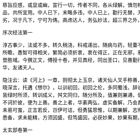
慈旨应感，或显或幽，宣行一切，传者不同，各从绿解，慎勿
品，共所宜用。中人已下，末略多违，中人已上，勤行无替，
劣，况于凡下，宁可为俦。高虑达人，务弘妙法，超三界之外
序次经法第一
淳古事少，法或不多，转久稍浇，科戒递出，随病与药，轻重
所瞻，愚智可得相关，繁简必须折衷，衷在得正，正在无邪，
登胜域。今撰正文，傅授十卷，并见真经，同出圣口，见善勤
华，友诸天人。
隐注云：读《河上》一章，则彻太上玉京，诸天仙人叉手称善
晓深言，托遘《想尔》，以训初回，初回之伦，多同蜀浅，辞
皆绿时所须，转训成义，舛文同归，随分所及，值兼则兼通，
不诃於彼，便为上善。善之上者，华素两弘，虚实备解，乃会
未易可蚩，正言若反，岂伊可诘，但勇猛思惟，以期兼解，志
悉备，求未能精，方须因盛，但笃盛因，必获妙果，妙果有期
太玄部卷第一