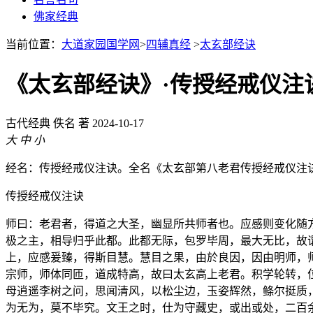
佛家经典
当前位置：
大道家园国学网
>
四辅真经
>
太玄部经诀
《太玄部经诀》·传授经戒仪注
古代经典
佚名 著
2024-10-17
大
中
小
经名：传授经戒仪注诀。全名《太玄部第八老君传授经戒仪注
传授经戒仪注诀
师曰：老君者，得道之大圣，幽显所共师者也。应感则变化随
极之主，相导归乎此都。此都无际，包罗毕周，最大无比，故
上，应感爰臻，得斯目慧。慧目之果，由於良因，因由明师，
宗师，师体同匝，道成特高，故曰太玄高上老君。积学轮转，
母逍遥李树之问，思闻清风，以松尘边，玉姿辉然，鲦尔挺质
为无为，莫不毕究。文王之时，仕为守藏史，或出或处，二百