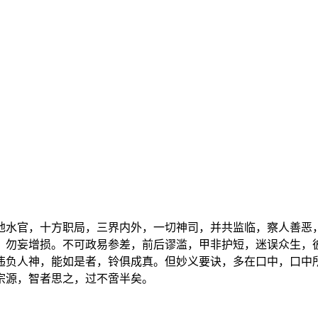
地水官，十方职局，三界内外，一切神司，并共监临，察人善恶
，勿妄增损。不可政易参差，前后谬滥，甲非护短，迷误众生，
违负人神，能如是者，铃俱成真。但妙义要诀，多在口中，口中
宗源，智者思之，过不啻半矣。