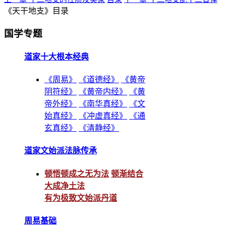
《天干地支》目录
国学专题
道家十大根本经典
《周易》
《道德经》
《黄帝
阴符经》
《黄帝内经》
《黄
帝外经》
《南华真经》
《文
始真经》
《冲虚真经》
《通
玄真经》
《清静经》
道家文始派法脉传承
顿悟顿成之无为法
顿渐结合
大成净土法
有为极致文始派丹道
周易基础