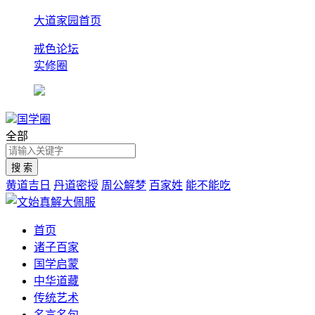
大道家园首页
戒色论坛
实修圈
国学圈
全部
黄道吉日
丹道密授
周公解梦
百家姓
能不能吃
首页
诸子百家
国学启蒙
中华道藏
传统艺术
名言名句