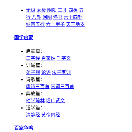
无极
太极
阴阳
三才
四象
五
行
八卦
河图
洛书
六十四卦
纳音五行
六十甲子
天干地支
国学启蒙
启蒙篇：
三字经
百家姓
千字文
训诫篇：
弟子规
论语
朱子家训
诗歌篇：
唐诗三百首
宋词三百首
典故篇：
幼学琼林
增广贤文
道学篇：
清静经
黄帝内经
百家争鸣