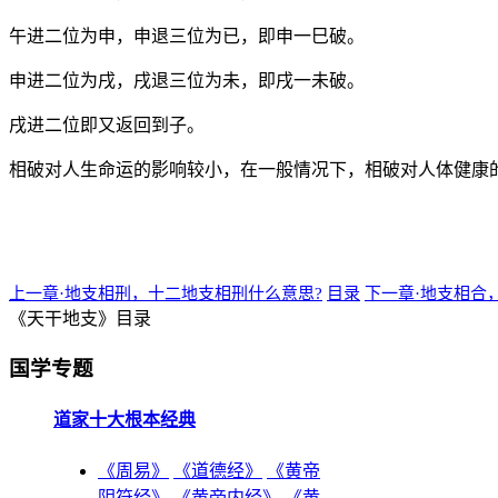
午进二位为申，申退三位为已，即申一巳破。
申进二位为戌，戌退三位为未，即戌一未破。
戌进二位即又返回到子。
相破对人生命运的影响较小，在一般情况下，相破对人体健康
上一章·地支相刑，十二地支相刑什么意思?
目录
下一章·地支相合
《天干地支》目录
国学专题
道家十大根本经典
《周易》
《道德经》
《黄帝
阴符经》
《黄帝内经》
《黄