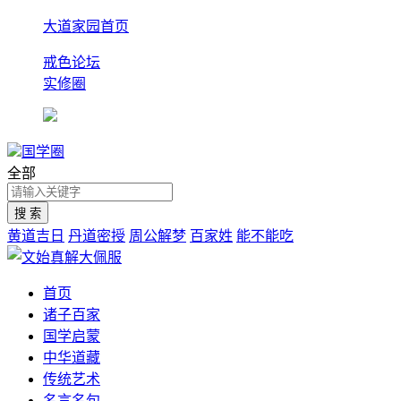
大道家园首页
戒色论坛
实修圈
国学圈
全部
黄道吉日
丹道密授
周公解梦
百家姓
能不能吃
首页
诸子百家
国学启蒙
中华道藏
传统艺术
名言名句