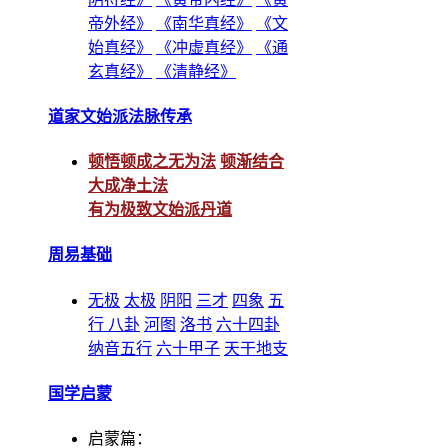
帝外经》
《南华真经》
《文
始真经》
《冲虚真经》
《通
玄真经》
《清静经》
道家文始派法脉传承
顿悟顿成之无为法
顿渐结合
大成净土法
有为极致文始派丹道
周易基础
无极
太极
阴阳
三才
四象
五
行
八卦
河图
洛书
六十四卦
纳音五行
六十甲子
天干地支
国学启蒙
启蒙篇：