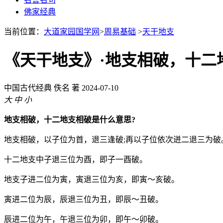
佛家经典
当前位置：
大道家园国学网
>
周易基础
>
天干地支
《天干地支》·地支相破，十二
中国古代经典
佚名 著
2024-07-10
大
中
小
地支相破，十二地支相破是什么意思?
地支相破，以子位为首，退三逢破;再以子位依次迸二退三为破
十二地支中子退三位为酉，即子一酉破。
地支子进二位为寅，寅退三位为亥，即寅～亥破。
寅进二位为辰，辰退三位为丑，即辰～丑破。
辰进二位为午，午退三位为卯，即午～卯破。