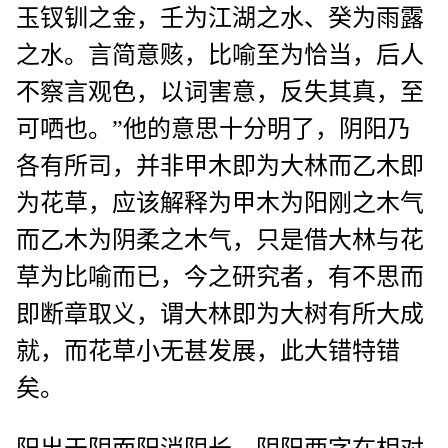
玉钗钏之金，壬为江湖之水、癸为雨露
之水。言简意赅，比喻至为恰当，后人
不察言观色，以词害意，反失其真，至
可哂也。”他的意思十分明了，阴阳乃
各有所司，并非甲木即为大林而乙木即
为花草，应该解释为甲木为阳刚之木气
而乙木为阴柔之木气，只是借大林与花
草为比喻而已，今之研究者，有不思而
即断章取义，谓大林即为大树有所大成
就，而花草小无甚发展，此大错特错
矣。