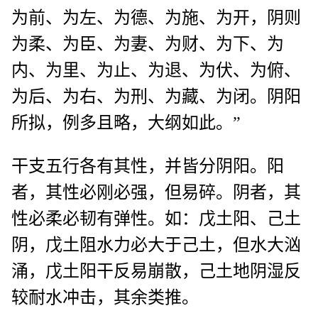
为前、为左、为德、为施、为开，阴则
为柔、为臣、为妻、为财、为下、为
内、为里、为止、为退、为伏、为俯、
为后、为右、为刑、为藏、为闭。阴阳
所拟，例多且略，大纲如此。”
干支五行各有其性，并皆分阴阳。阳
者，其性必刚必强，但易碎。阴者，其
性必柔必韧有弹性。如：戊土阳、己土
阴，戊土阻水力必大于己土，但水大汹
涌，戊土阳干反易崩散，己土地阴湿反
较耐水冲击，其余类推。