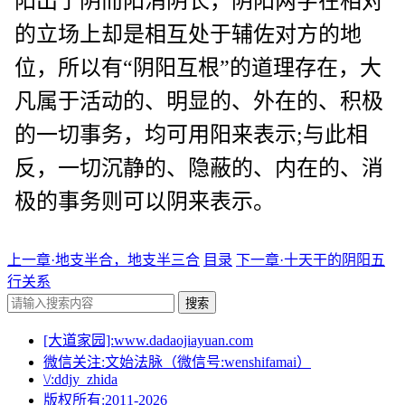
阳出于阴而阳消阴长，阴阳两字在相对
的立场上却是相互处于辅佐对方的地
位，所以有“阴阳互根”的道理存在，大
凡属于活动的、明显的、外在的、积极
的一切事务，均可用阳来表示;与此相
反，一切沉静的、隐蔽的、内在的、消
极的事务则可以阴来表示。
上一章·地支半合，地支半三合
目录
下一章·十天干的阴阳五
行关系
搜索
[大道家园]:www.dadaojiayuan.com
微信关注:文始法脉（微信号:wenshifamai）
\/:ddjy_zhida
版权所有:2011-
2026