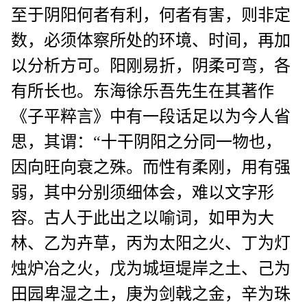
至于阴阳何者有利，何者有害，则非定
数，必须体察所处的环境、时间，再加
以分析方可。阳刚易折，阴柔可弯，各
有所长也。东海徐乐吾先生在其著作
《子平粹言》中有一段话足以为今人省
思，其谓：“十干阴阳之分同一物也，
因向旺向衰之殊。而性有柔刚，用有强
弱，其中分别须细体会，难以文字形
容。古人于此出之以喻词，如甲为大
林、乙为卉草，丙为太阳之火、丁为灯
烛炉冶之火，戊为城垣堤岸之土、己为
田园卑湿之土，庚为剑戟之金，辛为珠