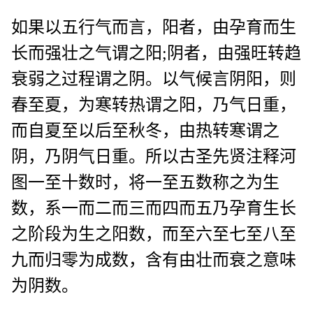
如果以五行气而言，阳者，由孕育而生
长而强壮之气谓之阳;阴者，由强旺转趋
衰弱之过程谓之阴。以气候言阴阳，则
春至夏，为寒转热谓之阳，乃气日重，
而自夏至以后至秋冬，由热转寒谓之
阴，乃阴气日重。所以古圣先贤注释河
图一至十数时，将一至五数称之为生
数，系一而二而三而四而五乃孕育生长
之阶段为生之阳数，而至六至七至八至
九而归零为成数，含有由壮而衰之意味
为阴数。