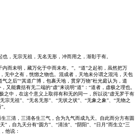
之起也，无宗无祖，无名无形，冲而用之，渐彰于有。
内而未明，藏万化于中而未布。”。“道”之起初，虽然把万
者，无中之有，恍惚之物也。混成者，天地未分谓之混沌，天包
气之后”“其道广博，包裹天地，贯穿万物”杜光庭认为，道
，又能囊括有无二端的“虚”来说明“道”：“道者，虚极之理也。
极之中，在这个意义上取得有和无的同一，所以说“虚无罗于有
宗无祖”、“无名无形”、“无状之状”、“无象之象”、“无物之
”。
而生三清，三清各生三气，合为九气而成九天。自此而分方有圆
，自九天分有“圆方”、“清浊”、“阴阳”、“日月”而生立“三
程，他说：