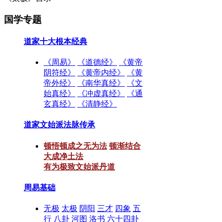
国学专题
道家十大根本经典
《周易》
《道德经》
《黄帝
阴符经》
《黄帝内经》
《黄
帝外经》
《南华真经》
《文
始真经》
《冲虚真经》
《通
玄真经》
《清静经》
道家文始派法脉传承
顿悟顿成之无为法
顿渐结合
大成净土法
有为极致文始派丹道
周易基础
无极
太极
阴阳
三才
四象
五
行
八卦
河图
洛书
六十四卦