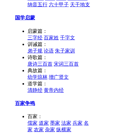
纳音五行
六十甲子
天干地支
国学启蒙
启蒙篇：
三字经
百家姓
千字文
训诫篇：
弟子规
论语
朱子家训
诗歌篇：
唐诗三百首
宋词三百首
典故篇：
幼学琼林
增广贤文
道学篇：
清静经
黄帝内经
百家争鸣
百家：
儒家
道家
墨家
法家
兵家
名
家
农家
杂家
纵横家