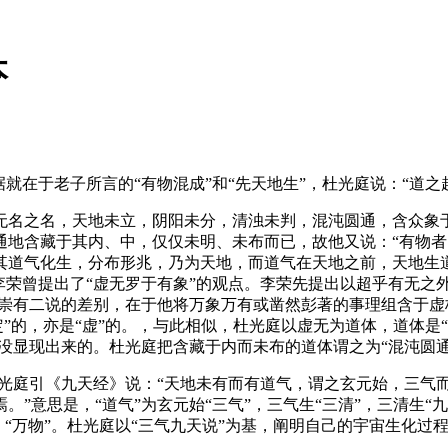
本
据就在于老子所言的“有物混成”和“先天地生”，杜光庭说：“道
名之名，天地未立，阴阳未分，清浊未判，混沌圆通，含众象于
通地含藏于其内、中，仅仅未明、未布而已，故他又说：“有物
道气化生，分布形兆，乃为天地，而道气在天地之前，天地生道
荣曾提出了“虚无罗于有象”的观点。李荣先提出以超乎有无之外
、崇有二说的差别，在于他将万象万有或凿然彭著的事理组含于虚
”的，亦是“虚”的。，与此相似，杜光庭以虚无为道体，道体是“无
还没显现出来的。杜光庭把含藏于内而未布的道体谓之为“混沌圆通
杜光庭引《九天经》说：“天地未有而有道气，谓之玄元始，三气
意思是，“道气”为玄元始“三气”，三气生“三清”，三清生“九天”
-“三才”、“万物”。杜光庭以“三气九天说”为基，阐明自己的宇宙生化过