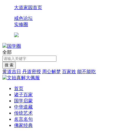
大道家园首页
戒色论坛
实修圈
国学圈
全部
黄道吉日
丹道密授
周公解梦
百家姓
能不能吃
首页
诸子百家
国学启蒙
中华道藏
传统艺术
名言名句
佛家经典