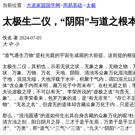
当前位置：
大道家园国学网
>
周易基础
>
太极
太极生二仪，“阴阳”与道之根
佚名 著
2024-07-05
大
中
小
“道气通生万物”是杜光庭的宇宙生成观的大前提。这前提的根
太极生二仪，其初也，示若无状之状，无象之象，无物之物，无
状、万象、万物、万名、天地、阴阳、清浊等众象万化混沌图
于地，混混无端，天地浮载于水中，积聚于气内，谓曰混元以其
体“含众象于内而未明，藏万化于中而未布”。在杜光庭之前，李
夫论虚极之理，不可以有无”。李荣所说的“虚极之道”与贵无
象”。。在李荣看来，包罗万象的道，是“有无非常”、“存亡不定
物”、“无名之名”，但虚无的道体却含藏众象万化于内，只是
那么，“混沌圆通”的道如何生出其自身含藏的众象万化的呢?
清方浊之别，阳日阴月之异，三才于是乎生焉，万类于是乎立焉。”
才”、“万类”，即“道气”-“三气”-“三清”，“九天”-“阴阳”