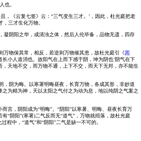
人也。
并且，《云复七签》云：“三气变生三才。’，因此，杜光庭把老
三才，三才生化万物。
二仪，凝阴阳之华，成清浊之体，然后人伦毕备，品物无遗，四存
感顺则万物保其常，相反，若逆则万物催其患，故杜光庭引《
周
道长小人道消也。故阳气在上而下感于阴，坤为阴也‘阴气在下
否，天地不交，而万物不通，上下不交，而天下无邦，亦不能生
明，阴为晦。以寒署明晦昼夜，长育万物，各成其形，非妙道
降之为精为神，天以太阳之气付之为动为息，地以纯阴之气案之
而言，阴阳成为“明晦”。“阴阳”以寒暑、明晦、昼夜长育万
“阴阳”(寒署)二气反而无“道气”，万物就殂落，故杜光庭
过程中，“道气”和“阴阳”二气是缺一不可的。