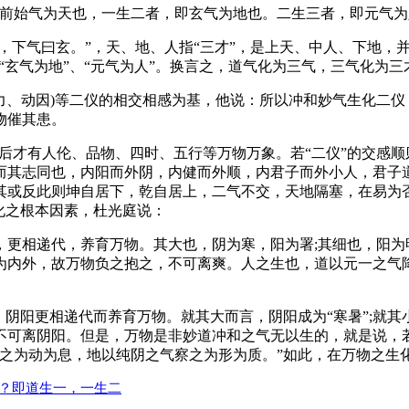
即前始气为天也，一生二者，即玄气为地也。二生三者，即元气为
，下气曰玄。”，天、地、人指“三才”，是上天、中人、下地，
天”、“玄气为地”、“元气为人”。换言之，道气化为三气，三气化为
(动力、动因)等二仪的相交相感为基，他说：所以冲和妙气生化
物催其患。
之体，然后才有人伦、品物、四时、五行等万物万象。若“二仪”的交
而其志同也，内阳而外阴，内健而外顺，内君子而外小人，君子
其或反此则坤自居下，乾自居上，二气不交，天地隔塞，在易为
化之根本因素，杜光庭说：
，更相递代，养育万物。其大也，阴为寒，阳为署;其细也，阳为
为内外，故万物负之抱之，不可离爽。人之生也，道以元一之气
阴阳更相递代而养育万物。就其大而言，阴阳成为“寒暑”;就其小
可离阴阳。但是，万物是非妙道冲和之气无以生的，就是说，若有
之为动为息，地以纯阴之气察之为形为质。”如此，在万物之生化
仪？即道生一，一生二