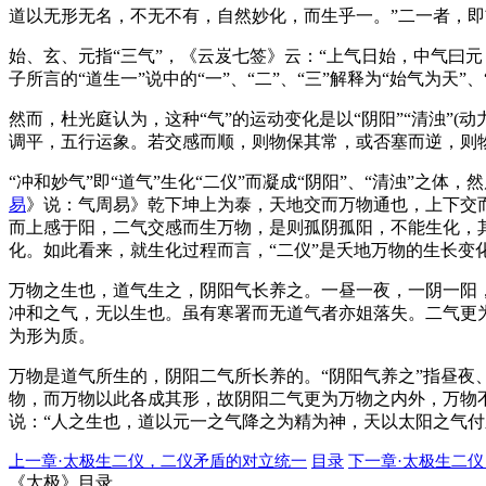
道以无形无名，不无不有，自然妙化，而生乎一。”二一者，
始、玄、元指“三气”，《云岌七签》云：“上气日始，中气曰元
子所言的“道生一”说中的“一”、“二”、“三”解释为“始气为
然而，杜光庭认为，这种“气”的运动变化是以“阴阳”“清浊”
调平，五行运象。若交感而顺，则物保其常，或否塞而逆，则
“冲和妙气”即“道气”生化“二仪”而凝成“阴阳”、“清浊”
易
》说：气周易》乾下坤上为泰，天地交而万物通也，上下交
而上感于阳，二气交感而生万物，是则孤阴孤阳，不能生化，
化。如此看来，就生化过程而言，“二仪”是夭地万物的生长变
万物之生也，道气生之，阴阳气长养之。一昼一夜，一阴一阳
冲和之气，无以生也。虽有寒署而无道气者亦姐落失。二气更
为形为质。
万物是道气所生的，阴阳二气所长养的。“阴阳气养之”指昼夜、
物，而万物以此各成其形，故阴阳二气更为万物之内外，万物不
说：“人之生也，道以元一之气降之为精为神，天以太阳之气付
上一章·太极生二仪，二仪矛盾的对立统一
目录
下一章·太极生二
《太极》目录