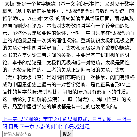
“太极”既是一个哲学概念（基于文字的形象性）又对应于数学
概念（基于数码的抽象性），“太极"是哲理与数理高度统一的
哲学范畴。以往对“太极”的研究皆偏重其哲理层面，而对其数
理层而则少有论及。本书对太极数理哲学有一个较全面的揭
示，虽然还只是纲要性的论述，但对于中国哲学在“太极”层面
上的内涵发展是一次新的理性探索。重新认识太极和无极之间
的关系对于中国哲学史而言，太极和无极足两个歌要的概念,
本书第六章讨论二者之间的关系，主要是基于逻辑视角的讨
论。本书的结论是：太极和无极构成一对范畴，太极是阴性
的，无极是阳性的。二者的关系正是阴与阳的关系，太极
（无）和无极（空）是对阴阳范畴的再一次抽象，闪而有资格
成为中国思想史上最髙的一对哲学范畴，是真正具备形IM上
品性的哲学范畴;与其相比，阴阳范畴仍具有形而下的性质。
这一结论对于理解燏(崇有）、道（尚无）、释（悟空）的关
系，乃至中国哲学史的解读都是有一定的启发意义的。
上一章·易学图解：宇宙之中的易图模式，日月易图，一阴一
阳
目录
下一章·八卦的创制：的形成过程
搜索