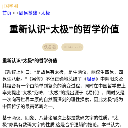
| 国学圈
首页
> >
周易基础
>
太极
重新认识“太极”的哲学价值
佚名 著
2024-07-05
重新认识“太极”的哲学价值
《系辞上》曰：“是故易有太极，是生两仪，两仪生四象，四
象生八卦。”《易传》不但正确地总结了《
周易
》中阴阳爻及
其组合有一个由简单到复杂的演变过程，同时在中国哲学史上
率先提出“太极”范畴，“太极”的提出源于《易传》，同时又是
一次向荇世界本原的自然而深刻的理性探索，因此太极”成为
中国哲学的最高范畴之一。
基于两仪、四象、八卦诸层次上都是数码文字的性质，“太
极"亦具有数码文字的性质,这是合乎逻辑的推论。本书认为，