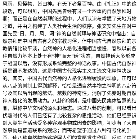
风雨，见怪物，皆曰神。有天下者祭百神。由《礼记》中的这
段话，可以想见，中国先民曾经有过一个浓重的自然崇拜时
期；而正是在自然崇拜的过程中，人们认识与掌握了天地万物
之道，并由之构建了人类社会生活的秩序。张文安先生在对中
国先民“日、月、风、河”神的自然崇拜与神话研究中指出：自
然崇拜是中国自古有之的宗教习俗，但中国古代自然崇拜的宗
教情绪比较平淡，自然神的人格化进程相当缓慢，春秋以前各
种自然力基本上处于有“神”而无“话”状态，自然神话大多形成
于战国以后，没有形成系统完整的神话故事。中国古代自然神
话是很不发达的，这是中国古代现实主义主流文化精神决定
的。其实，中国古代自然神的人格化进程缓慢的现象，正可以
从八卦的创制上得到解释，恰恰是通自然事物之神明的八卦符
号及其以后出现的筮法、筮数的神奇性，消解了先秦时期自然
神人格化的发展动力。八卦的创制，是中国先民集体智慧的结
晶，堪称中华文明的源头和标志。通过八卦的创制，可以看出
伏羲时代的人们已经有了比较复杂的思维活动，他们已经意识
到人类生产活动受多种客观事物或因素的影响，初步有了大自
然事物是普遍联系的观念；而寄希望于通过八种符号化的卦
画，使八种自然物能够按照人们的意愿发生作用，反映了中国