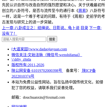
先民认识自然与改造自然的强烈愿望和决心。关于伏羲最初所
创立的八卦符号，是否与流传至今的通行本《
周易
》八卦符号
一样，这是一个难于考证的问题，有待于《周易》史前学的考
古发现与研究上的进一步突破。
上一章·八卦成立之：结绳说、日影说、龟卜说
目录
下一章·
没有了！
搜索
[大道家园]:www.dadaojiayuan.com
微信关注:文始法脉（微信号:wenshifamai）
\/:ddjy_zhida
版权所有:2011-
2026
陕公网安备 61019702000398号
备案号：
陕ICP备
2022010374号
本站为免费公益性网站，旨在弘扬中国传统文化，如侵
犯了您的权益，请联系我们妥善处理。
邮箱：douchuanxin@foxmail.com
网站地图