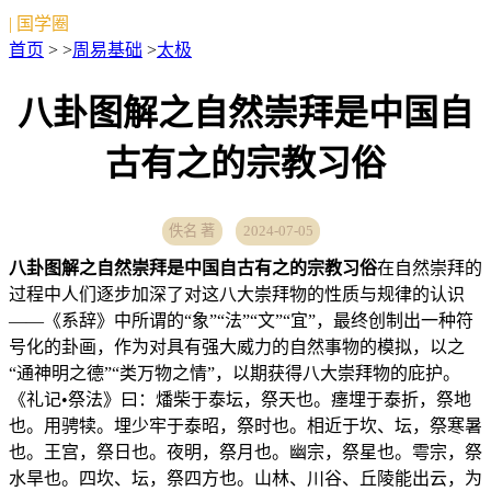
| 国学圈
首页
> >
周易基础
>
太极
八卦图解之自然崇拜是中国自
古有之的宗教习俗
佚名 著
2024-07-05
八卦图解之自然崇拜是中国自古有之的宗教习俗
在自然崇拜的
过程中人们逐步加深了对这八大崇拜物的性质与规律的认识
——《系辞》中所谓的“象”“法”“文”“宜”，最终创制出一种符
号化的卦画，作为对具有强大威力的自然事物的模拟，以之
“通神明之德”“类万物之情”，以期获得八大崇拜物的庇护。
《礼记•祭法》曰：燔柴于泰坛，祭天也。瘗埋于泰折，祭地
也。用骋犊。埋少牢于泰昭，祭时也。相近于坎、坛，祭寒暑
也。王宫，祭日也。夜明，祭月也。幽宗，祭星也。雩宗，祭
水旱也。四坎、坛，祭四方也。山林、川谷、丘陵能出云，为