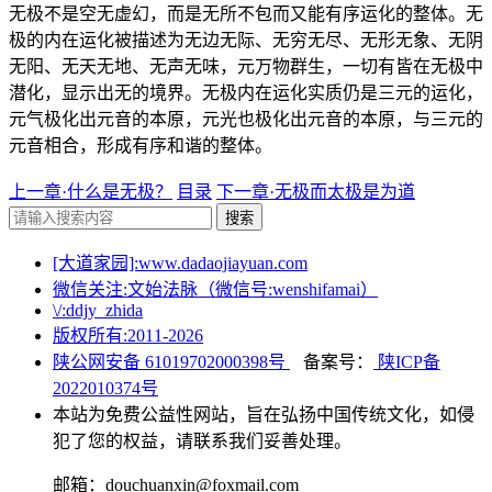
无极不是空无虚幻，而是无所不包而又能有序运化的整体。无
极的内在运化被描述为无边无际、无穷无尽、无形无象、无阴
无阳、无天无地、无声无味，元万物群生，一切有皆在无极中
潜化，显示出无的境界。无极内在运化实质仍是三元的运化，
元气极化出元音的本原，元光也极化出元音的本原，与三元的
元音相合，形成有序和谐的整体。
上一章·什么是无极？
目录
下一章·无极而太极是为道
搜索
[大道家园]:www.dadaojiayuan.com
微信关注:文始法脉（微信号:wenshifamai）
\/:ddjy_zhida
版权所有:2011-
2026
陕公网安备 61019702000398号
备案号：
陕ICP备
2022010374号
本站为免费公益性网站，旨在弘扬中国传统文化，如侵
犯了您的权益，请联系我们妥善处理。
邮箱：douchuanxin@foxmail.com