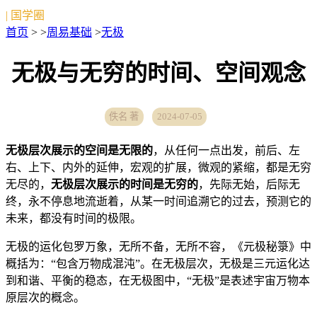
| 国学圈
首页
> >
周易基础
>
无极
无极与无穷的时间、空间观念
佚名 著
2024-07-05
无极层次展示的空间是无限的
，从任何一点出发，前后、左
右、上下、内外的延伸，宏观的扩展，微观的紧缩，都是无穷
无尽的，
无极层次展示的时间是无穷的
，先际无始，后际无
终，永不停息地流逝着，从某一时间追溯它的过去，预测它的
未来，都没有时间的极限。
无极的运化包罗万象，无所不备，无所不容，《元极秘箓》中
概括为：“包含万物成混沌”。在无极层次，无极是三元运化达
到和谐、平衡的稳态，在无极图中，“无极”是表述宇宙万物本
原层次的概念。