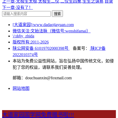
上一章·无极生太极,太极生二仪,二仪生四象,生生之谓易
目录
下一章·没有了！
搜索
[大道家园]:www.dadaojiayuan.com
微信关注:文始法脉（微信号:wenshifamai）
\/:ddjy_zhida
版权所有:2011-
2026
陕公网安备 61019702000398号
备案号：
陕ICP备
2022010374号
本站为免费公益性网站，旨在弘扬中国传统文化，如侵
犯了您的权益，请联系我们妥善处理。
邮箱：douchuanxin@foxmail.com
网站地图
大道家园国学网免费赠书啦!!!