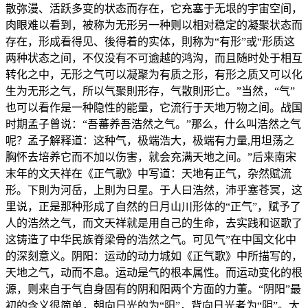
散弥漫、活跃多变的状态而存在，它充塞于无垠的宇宙空间，
肉眼难以看到，被称为无形另一种则以相对稳定的凝聚状态而
存在，形成看得见、後得着的实体，則称为“有形”或“形质这
两种状态之间，不仅没有不可逾越的鸿沟，而且随时处于相互
转化之中，无形之气可以凝聚为有质之形，有形之质又可以化
生为无形之气，所以气聚則形存，气散則形亡。”当然，“气”
也可以看作是一种隐性的能量，它流行于天地万物之间。战国
时期孟子曾说：“吾蕃养吾浩然之气。”那么，什么叫浩然之气
呢？孟子解释道：这种气，极端浩大，极端有力量,用坦荡之
胸怀去培养它而不加以伤害，就会充满天地之间。”后来南宋
末年的文天祥在《正气歌》中写道：天地有正气，杂然赋流
形。下則为河岳，上則为日星。于人曰浩然，沛乎塞苍冥，这
里说，正是那种形成了自然的日月山川形体的“正气”，赋予了
人的浩然之气，而文天祥就是用自己的生命，去实践和讴歌了
这铸造了中华民族脊梁骨的浩然之气。可见气”在中国文化中
的深刻意义。阴阳：运动的动力城如《正气歌》中所描写的，
天地之气，动而不息。运动是气的根本属性。而运动变化的根
源，则来自于气自身固有的阴和阳两个方面的力董。“阴阳”最
初的含义很简单，朝向日光的为“阳”，背向日光者为“阴”。大