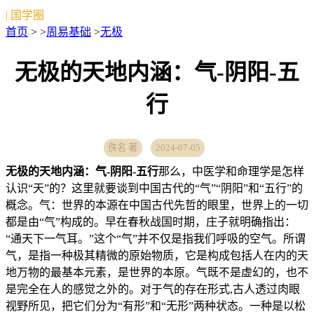
| 国学圈
首页
> >
周易基础
>
无极
无极的天地内涵：气-阴阳-五
行
佚名 著
2024-07-05
无极的天地内涵：气-阴阳-五行
那么，中医学和命理学是怎样
认识“天”的？这里就要谈到中国古代的“气”“阴阳”和“五行”的
概念。气：世界的本源在中国古代先哲的眼里，世界上的一切
都是由“气”构成的。早在春秋战国时期，庄子就明确指出：
“通天下一气耳。”这个“气”并不仅是指我们呼吸的空气。所谓
气，是指一种极其精微的原始物质，它是构成包括人在内的天
地万物的最基本元素，是世界的本原。气既不是虚幻的，也不
是完全在人的感觉之外的。对于气的存在形式,古人透过肉眼
视野所见，把它们分为“有形”和“无形”两种状态。一种是以松