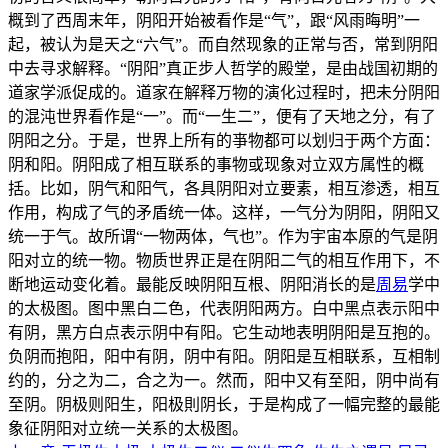
概到了西周末年，阴阳开始被看作是“气”，跟“风雨晦明”一
起，被认为是天之“六气”。而自然现象的正常与否，常到阴阳
中去寻求解释。“阴阳”真正步人哲学的殿堂，是由战国初期的
道家学派促成的。道家在解释万物的演化过程时，把未分阴阳
的混沌世界看作是“一”。而“一生二”，便有了天地之分，有了
阴阳之分。于是，世界上所有的亊物都可以划归于两个方面：
阴和阳。阴阳成了相互联系的事物或现象对立双方属性的概
括。比如，阴气和阳气，各具阴阳对立要素，相互渗透，相互
作用，构成了气的矛盾统一体。这样，一气分为阴阳，阴阳又
统一于气。故所谓“一物两体，气也”。作为宇宙本原的气是阴
阳对立的统一物。物质世界正是在阴阳二气的相互作用下，不
断地运动变化着。最能反映阴阳互根、阴阳消长的是
周易
学中
的太极图。图中黑白二色，代表阴阳两方。白中黑点表示阳中
有阴，黑方白点表示阴中有阳。它生动地表明阴阳是互抱的。
负阴而抱阳，阳中有阴，阴中有阳。阴阳是互相联系，互相制
约的，分之为二，合之为一。然而，阳中又有至阳，阴中尚有
至阴。阴极则阳生，阳极則阴长，于是构成了一幅完整的最能
象征阴阳对立统一关系的太极图。