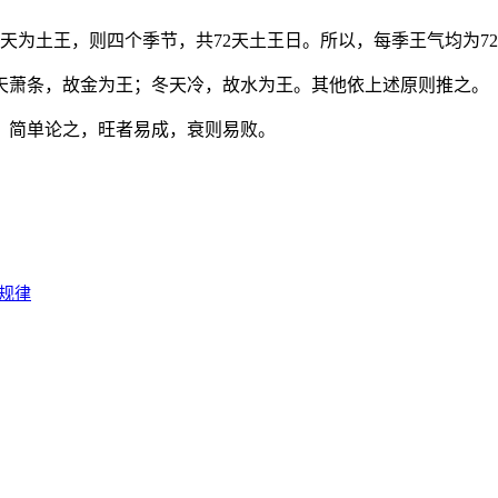
8天为土王，则四个季节，共72天土王日。所以，每季王气均为7
天萧条，故金为王；冬天冷，故水为王。其他依上述原则推之。
，简单论之，旺者易成，衰则易败。
规律