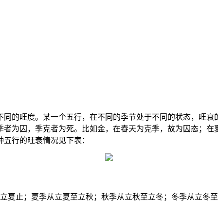
不同的旺度。某一个五行，在不同的季节处于不同的状态，旺衰
季者为囚，季克者为死。比如金，在春天为克季，故为囚态；在
种五行的旺衰情况见下表：
至立夏止；夏季从立夏至立秋；秋季从立秋至立冬；冬季从立冬