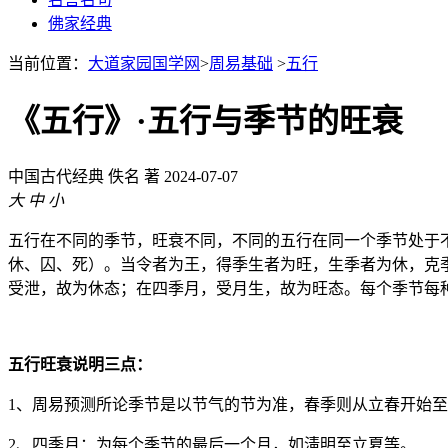
佛家经典
当前位置：
大道家园国学网
>
周易基础
>
五行
《五行》·五行与季节的旺衰
中国古代经典
佚名 著
2024-07-07
大
中
小
五行在不同的季节，旺衰不同，不同的五行在同一个季节处于
休、囚、死）。当令者为王，得季生者为旺，生季者为休，克
受泄，故为休态；在四季月，受月生，故为旺态。每个季节每
五行旺衰说明三点：
1、周易预测所论季节是以节气的节为准，春季则从立春开始
2、四季月：为每个季节的最后一个月，如淸明至立夏等。