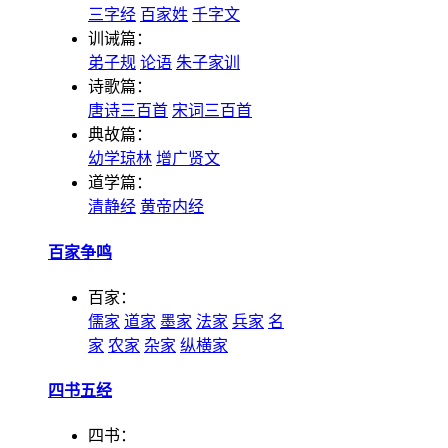
三字经
百家姓
千字文
训诫篇：
弟子规
论语
朱子家训
诗歌篇：
唐诗三百首
宋词三百首
典故篇：
幼学琼林
增广贤文
道学篇：
清静经
黄帝内经
百家争鸣
百家：
儒家
道家
墨家
法家
兵家
名
家
农家
杂家
纵横家
四书五经
四书：