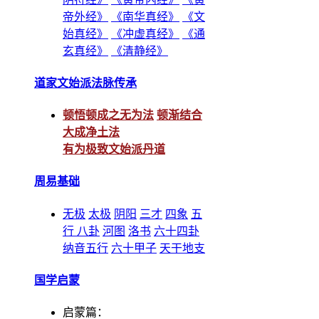
帝外经》
《南华真经》
《文
始真经》
《冲虚真经》
《通
玄真经》
《清静经》
道家文始派法脉传承
顿悟顿成之无为法
顿渐结合
大成净土法
有为极致文始派丹道
周易基础
无极
太极
阴阳
三才
四象
五
行
八卦
河图
洛书
六十四卦
纳音五行
六十甲子
天干地支
国学启蒙
启蒙篇：