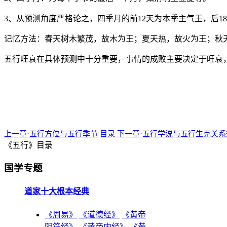
3、从预测角度严格论之，四季月的前12天为本季主气王，后1
记忆方法：春天树木繁茂，故木为王；夏天热，故火为王；秋
五行旺衰在具体预测中十分重要，事情的成败主要决定于旺衰
上一章·五行方位与五行季节
目录
下一章·五行学说与五行生克关系
《五行》目录
国学专题
道家十大根本经典
《周易》
《道德经》
《黄帝
阴符经》
《黄帝内经》
《黄