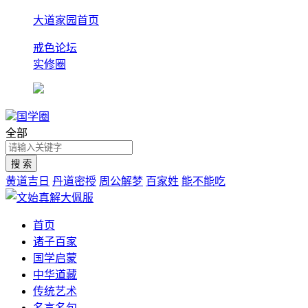
大道家园首页
戒色论坛
实修圈
国学圈
全部
黄道吉日
丹道密授
周公解梦
百家姓
能不能吃
首页
诸子百家
国学启蒙
中华道藏
传统艺术
名言名句