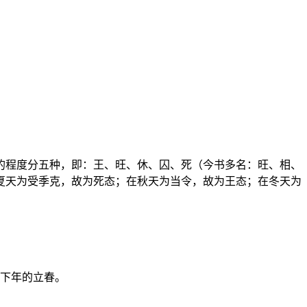
的程度分五种，即：王、旺、休、囚、死（今书多名：旺、相、
夏天为受季克，故为死态；在秋天为当令，故为王态；在冬天为
至下年的立春。