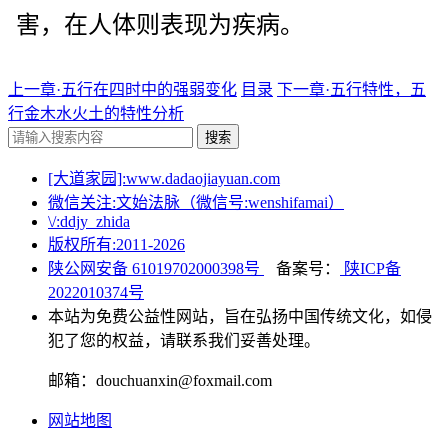
害，在人体则表现为疾病。
上一章·五行在四时中的强弱变化
目录
下一章·五行特性，五
行金木水火土的特性分析
搜索
[大道家园]:www.dadaojiayuan.com
微信关注:文始法脉（微信号:wenshifamai）
\/:ddjy_zhida
版权所有:2011-
2026
陕公网安备 61019702000398号
备案号：
陕ICP备
2022010374号
本站为免费公益性网站，旨在弘扬中国传统文化，如侵
犯了您的权益，请联系我们妥善处理。
邮箱：douchuanxin@foxmail.com
网站地图