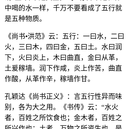
中喝的水一样，千万不要看成了五行就
是五种物质。
《尚书•洪范》云：五行：一曰水，二曰
火，三曰木，四曰金，五曰土。水曰润
下，火曰炎上，木曰曲直，金曰从革，
土爰稼墙。润下作咸，炎上作苦，曲直
作酸，从革作辛，稼墙作甘。
孔颖达《尚书正义》：言五行性异而味
别，各为大之用。《书传》云：“水火
者，百姓之所饮食也；金木者，百姓之
所兴作也；土者，万物之所资生也。是