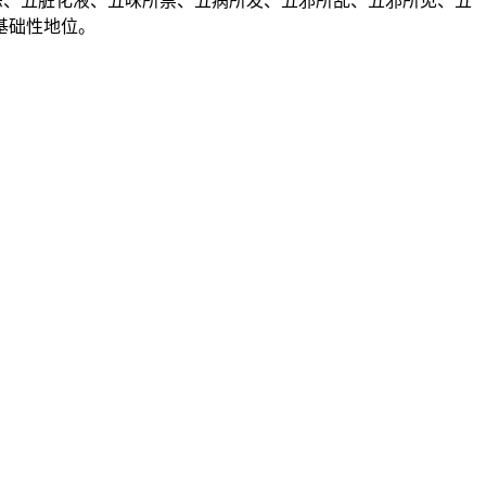
恶、五脏化液、五味所禁、五病所发、五邪所乱、五邪所见、五
基础性地位。