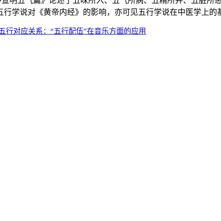
问•宣明五气篇》论述了五味所入、五气所病、五精所并、五脏所
五行学说对《黄帝内经》的影响，亦可见五行学说在中医学上的
·五行对应关系：“五行配伍”在音乐方面的应用