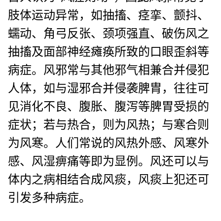
肢体运动异常，如抽搐、痉挛、颤抖、
蠕动、角弓反张、颈项强直、破伤风之
抽搐及面部神经瘫痪所致的口眼歪斜等
病症。风邪常与其他邪气相兼合并侵犯
人体，如与湿邪合并侵袭脾胄，往往可
见消化不良、腹胀、腹泻等脾胃受损的
症状；若与热合，则为风热；与寒合则
为风寒。人们常说的风热外感、风寒外
感、风湿痹痛等即为显例。风还可以与
体内之病相结合成风痰，风痰上犯还可
引发多种病症。