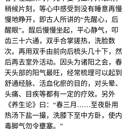
稍候片刻，等心中感受到没有睡意再慢
慢地睁开，即古人所讲的“先醒心，后
醒眼”。酲后慢慢坐起，平心静气，叩
齿三十六通，双手合掌搓热，洗脸数
次。再用双手由前向后梳头几十下，然
后再去室外活动。因头为诸阳之会，春
天头部的阳气最旺，经常梳理可以起到
舒通经脉、活血化瘀的目的，对头晕、
头痛、目疾等都有一定的疗效。另外
《养生论》曰：“春三月……至夜卧用
热汤下盐一撮，洗膝下至中方卧，使内
毒脚气勿令壅塞。”