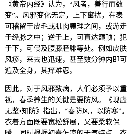
《黄帝内经》认为，“风者，善行而数
变”。风邪变化无定，上下窜扰，在表
可稽留于皮毛或肌肉腠理之间，或游走
于经脉之中；逆于上，可直达巅顶；犯
于下，可侵及腰膝胫腓等处。例如皮肤
风疹，来去也迅速，甚至数分钟内即可
遍及全身，其痒难忍。
因此，对于风邪致病，人们必须予以重
视，春季养生的关键是要防风。《现虚
无鉴•知防》指出，“春防风，以防寒”。
衣着方面既要宽松舒展，又要柔软保
暖。同时根据初春乍凉的天气特点，衣