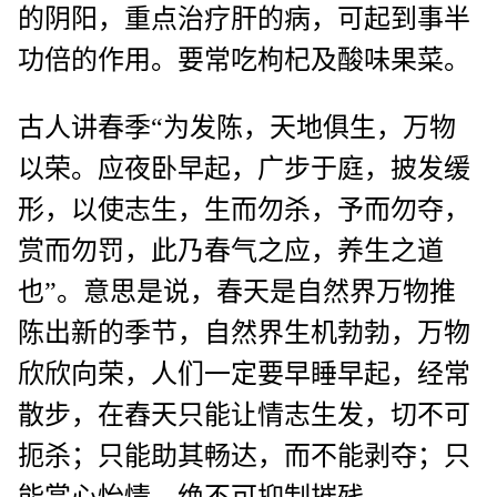
的阴阳，重点治疗肝的病，可起到事半
功倍的作用。要常吃枸杞及酸味果菜。
古人讲春季“为发陈，天地俱生，万物
以荣。应夜卧早起，广步于庭，披发缓
形，以使志生，生而勿杀，予而勿夺，
赏而勿罚，此乃春气之应，养生之道
也”。意思是说，春天是自然界万物推
陈出新的季节，自然界生机勃勃，万物
欣欣向荣，人们一定要早睡早起，经常
散步，在舂天只能让情志生发，切不可
扼杀；只能助其畅达，而不能剥夺；只
能赏心怡情，绝不可抑制摧残。