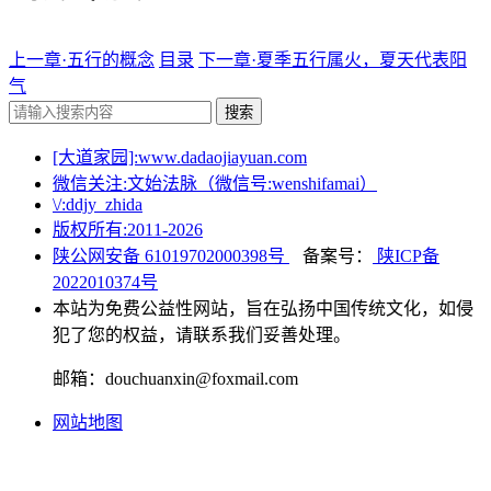
上一章·五行的概念
目录
下一章·夏季五行属火，夏天代表阳
气
搜索
[大道家园]:www.dadaojiayuan.com
微信关注:文始法脉（微信号:wenshifamai）
\/:ddjy_zhida
版权所有:2011-
2026
陕公网安备 61019702000398号
备案号：
陕ICP备
2022010374号
本站为免费公益性网站，旨在弘扬中国传统文化，如侵
犯了您的权益，请联系我们妥善处理。
邮箱：douchuanxin@foxmail.com
网站地图