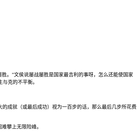
屡胜。”文侯说屡战屡胜是国家最吉利的事呀，怎么还能使国家
见生与克的不平衡。
大的成就（或最后成功）视为一百步的话，那么最后几步所花费
困难攀上无限险峰。