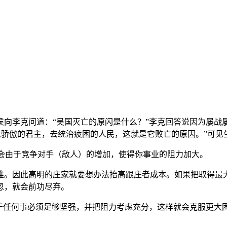
侯向李克问道：“吴国灭亡的原闪是什么？”李克回答说因为屡战
。以骄傲的君主，去统治疲困的人民，这就是它败亡的原因。”可
也会由于竞争对手（敌人）的增加，使得你事业的阻力加大。
难。因此高明的庄家就要想办法抬高跟庄者成本。如果把取得最
忽，就会前功尽弃。
们干任何事必须足够坚强，并把阻力考虑充分，这样就会克服更大