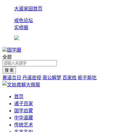
大道家园首页
戒色论坛
实修圈
国学圈
全部
黄道吉日
丹道密授
周公解梦
百家姓
能不能吃
首页
诸子百家
国学启蒙
中华道藏
传统艺术
名言名句