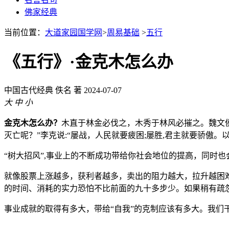
佛家经典
当前位置：
大道家园国学网
>
周易基础
>
五行
《五行》·金克木怎么办
中国古代经典
佚名 著
2024-07-07
大
中
小
金克木怎么办？
木直于林金必伐之，木秀于林风必摧之。魏文
灭亡呢？”李克说:“屡战，人民就要疲困;屡胜,君主就要骄傲
“树大招风”,事业上的不断成功带给你社会地位的提高，同时
就像股票上涨越多，获利者越多，卖出的阻力越大，拉升越困
的时间、消耗的实力恐怕不比前面的九十多步少。如果稍有疏
事业成就的取得有多大，带给“自我”的克制应该有多大。我