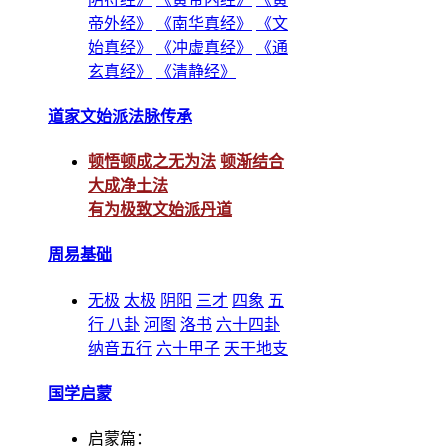
帝外经》
《南华真经》
《文
始真经》
《冲虚真经》
《通
玄真经》
《清静经》
道家文始派法脉传承
顿悟顿成之无为法
顿渐结合
大成净土法
有为极致文始派丹道
周易基础
无极
太极
阴阳
三才
四象
五
行
八卦
河图
洛书
六十四卦
纳音五行
六十甲子
天干地支
国学启蒙
启蒙篇：