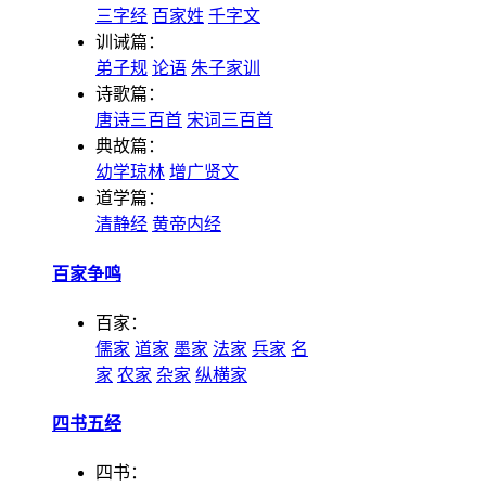
三字经
百家姓
千字文
训诫篇：
弟子规
论语
朱子家训
诗歌篇：
唐诗三百首
宋词三百首
典故篇：
幼学琼林
增广贤文
道学篇：
清静经
黄帝内经
百家争鸣
百家：
儒家
道家
墨家
法家
兵家
名
家
农家
杂家
纵横家
四书五经
四书：