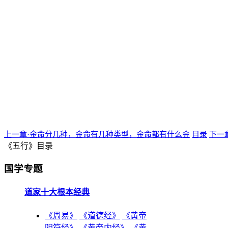
上一章·金命分几种，金命有几种类型，金命都有什么金
目录
下一
《五行》目录
国学专题
道家十大根本经典
《周易》
《道德经》
《黄帝
阴符经》
《黄帝内经》
《黄