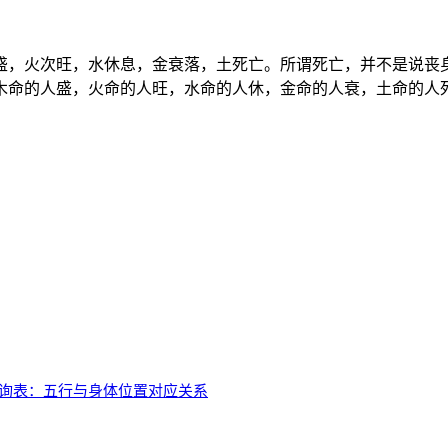
盛，火次旺，水休息，金衰落，土死亡。所谓死亡，并不是说丧
木命的人盛，火命的人旺，水命的人休，金命的人衰，土命的人
查询表：五行与身体位置对应关系