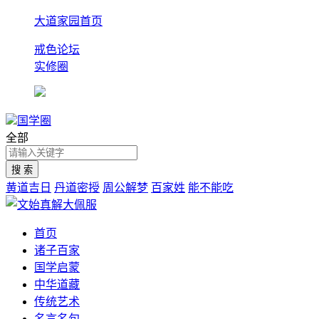
大道家园首页
戒色论坛
实修圈
国学圈
全部
黄道吉日
丹道密授
周公解梦
百家姓
能不能吃
首页
诸子百家
国学启蒙
中华道藏
传统艺术
名言名句