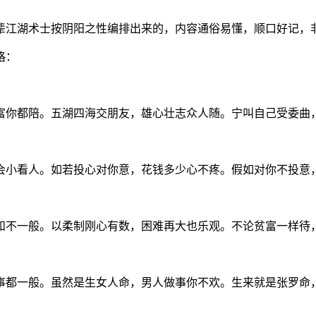
辈江湖术士按阴阳之性编排出来的，内容通俗易懂，顺口好记，
格：
富你都陪。五湖四海交朋友，雄心壮志众人随。宁叫自己受委曲
会小看人。如若投心对你意，花钱多少心不疼。假如对你不投意
和不一般。以柔制刚心有数，困难再大也乐观。不论贫富一样待
事都一般。虽然是生女人命，男人做事你不欢。生来就是张罗命