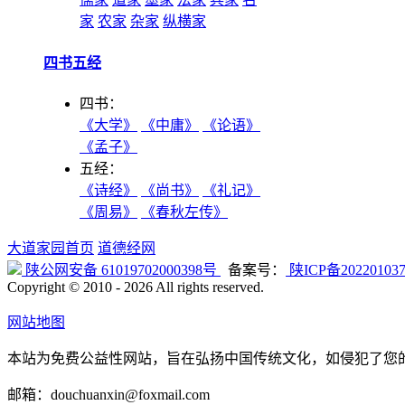
家
农家
杂家
纵横家
四书五经
四书：
《大学》
《中庸》
《论语》
《孟子》
五经：
《诗经》
《尚书》
《礼记》
《周易》
《春秋左传》
大道家园首页
道德经网
陕公网安备 61019702000398号
备案号：
陕ICP备20220103
Copyright © 2010 -
2026 All rights reserved.
网站地图
本站为免费公益性网站，旨在弘扬中国传统文化，如侵犯了您
邮箱：douchuanxin@foxmail.com