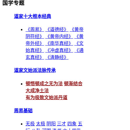
国学专题
道家十大根本经典
《周易》
《道德经》
《黄帝
阴符经》
《黄帝内经》
《黄
帝外经》
《南华真经》
《文
始真经》
《冲虚真经》
《通
玄真经》
《清静经》
道家文始派法脉传承
顿悟顿成之无为法
顿渐结合
大成净土法
有为极致文始派丹道
周易基础
无极
太极
阴阳
三才
四象
五