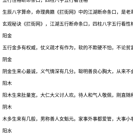
五行性格断命条口，四柱八字五行看性格
生辰八字算命，命理典籍《拦街网》中的江湖断命条口，是老
玄观秘诀《拦街网》，江湖五行断命条口，四柱八字五行看性
阳金
五行金多有权威，仗义疏才有作为，软的不欺硬不怕，不论贫
阴金
阴金生来心最诚，义气情深有几分。聪明善良心胸大，从来不
阳木
阳木生来肚量宽，大仁大义讨人欢。待人和气人敬佩，刚直随
阴木
木多生来有几般，男称善人女魁元。家事外事都爱管，大事小
阳水