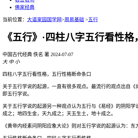
佛家经典
当前位置：
大道家园国学网
>
周易基础
>
五行
《五行》·四柱八字五行看性格
中国古代经典
佚名 著
2024-07-07
大
中
小
四柱八字五行看性格，五行性格断命条口
关于五行学说的起源，一直有很多观点。最流行的观点出自《
即五行学说。
关于五行学说的起源另一种观点认为五行与《易经》的阴阳学
成之；地四生金，天九成之；天五生土，地十成之。
《黄帝内经素问阴阳应象大论》则对五行学说的起源认为：东