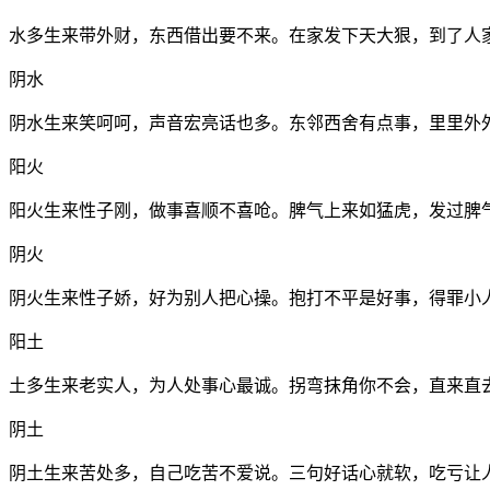
水多生来带外财，东西借出要不来。在家发下天大狠，到了人
阴水
阴水生来笑呵呵，声音宏亮话也多。东邻西舍有点事，里里外
阳火
阳火生来性子刚，做事喜顺不喜呛。脾气上来如猛虎，发过脾
阴火
阴火生来性子娇，好为别人把心操。抱打不平是好事，得罪小
阳土
土多生来老实人，为人处事心最诚。拐弯抹角你不会，直来直
阴土
阴土生来苦处多，自己吃苦不爱说。三句好话心就软，吃亏让