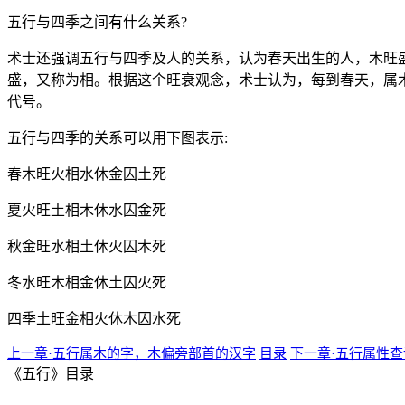
五行与四季之间有什么关系?
术士还强调五行与四季及人的关系，认为春天出生的人，木旺
盛，又称为相。根据这个旺衰观念，术士认为，每到春天，属
代号。
五行与四季的关系可以用下图表示:
春木旺火相水休金囚土死
夏火旺土相木休水囚金死
秋金旺水相土休火囚木死
冬水旺木相金休土囚火死
四季土旺金相火休木囚水死
上一章·五行属木的字，木偏旁部首的汉字
目录
下一章·五行属性
《五行》目录