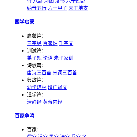
行
八卦
河图
洛书
六十四卦
纳音五行
六十甲子
天干地支
国学启蒙
启蒙篇：
三字经
百家姓
千字文
训诫篇：
弟子规
论语
朱子家训
诗歌篇：
唐诗三百首
宋词三百首
典故篇：
幼学琼林
增广贤文
道学篇：
清静经
黄帝内经
百家争鸣
百家：
儒家
道家
墨家
法家
兵家
名