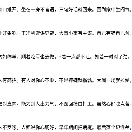
家口难开。坐在一旁不言语，三句好话就回来。回到家中生闷气
外好张罗。干净利索讲穿戴，大事小事有主谋。自己有错自己领
气如绵羊。顺着吃亏也去做，+着一点都不让。如若一时对了劲
人有高招。有人对你心不顺，不是摔碗就擯瓢。大闹一场就拉倒
去对直奔。能为别人出力气，不图回报白打工。虽然心好吃点苦
人不罗嗦。人都说你心肠好，早年期间把病魔。最后落个记性差