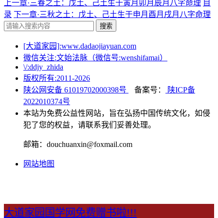
上一章·三春之土：戊土、己土生于寅月卯月辰月八字命理
目
录
下一章·三秋之土：戊土、己土生于申月酉月戌月八字命理
搜索
[大道家园]:www.dadaojiayuan.com
微信关注:文始法脉（微信号:wenshifamai）
\/:ddjy_zhida
版权所有:2011-
2026
陕公网安备 61019702000398号
备案号：
陕ICP备
2022010374号
本站为免费公益性网站，旨在弘扬中国传统文化，如侵
犯了您的权益，请联系我们妥善处理。
邮箱：douchuanxin@foxmail.com
网站地图
大道家园国学网免费赠书啦!!!