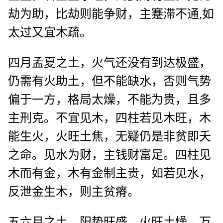
劫为助，比劫则能争财，主蹇滞不通,如
太过又宜木疏。
四月孟夏之土，火气还没有到达极盛，
仍需有火助土，但不能缺水，否则气势
偏于一方，格局太燥，不能为贵，且多
主刑克。不宜见木，四柱若见木旺，木
能生火，火旺土焦，无疑仍是非贫即夭
之命。见水为财，主钱财富足。四柱见
木而有金，木有金制主贵，如若见水，
反泄金生木，则主贫瘠。
五六月之土，阳势旺盛，火旺土燥，万