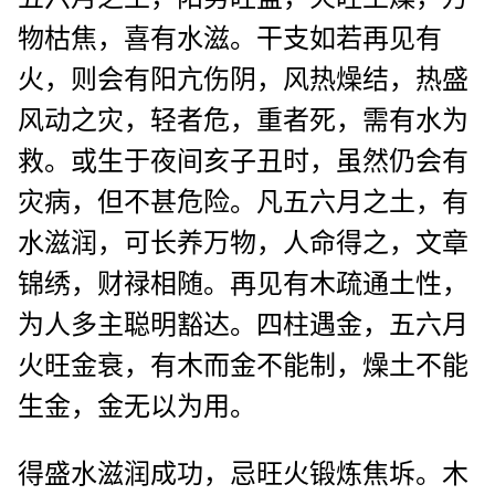
物枯焦，喜有水滋。干支如若再见有
火，则会有阳亢伤阴，风热燥结，热盛
风动之灾，轻者危，重者死，需有水为
救。或生于夜间亥子丑时，虽然仍会有
灾病，但不甚危险。凡五六月之土，有
水滋润，可长养万物，人命得之，文章
锦绣，财禄相随。再见有木疏通土性，
为人多主聪明豁达。四柱遇金，五六月
火旺金衰，有木而金不能制，燥土不能
生金，金无以为用。
得盛水滋润成功，忌旺火锻炼焦坼。木