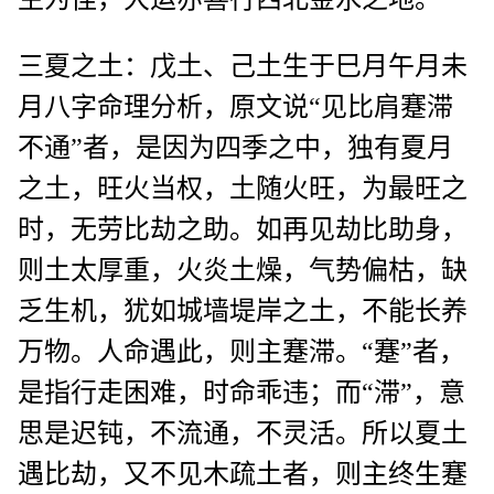
三夏之土：戊土、己土生于巳月午月未
月八字命理分析，原文说“见比肩蹇滞
不通”者，是因为四季之中，独有夏月
之土，旺火当权，土随火旺，为最旺之
时，无劳比劫之助。如再见劫比助身，
则土太厚重，火炎土燥，气势偏枯，缺
乏生机，犹如城墙堤岸之土，不能长养
万物。人命遇此，则主蹇滞。“蹇”者，
是指行走困难，时命乖违；而“滞”，意
思是迟钝，不流通，不灵活。所以夏土
遇比劫，又不见木疏土者，则主终生蹇