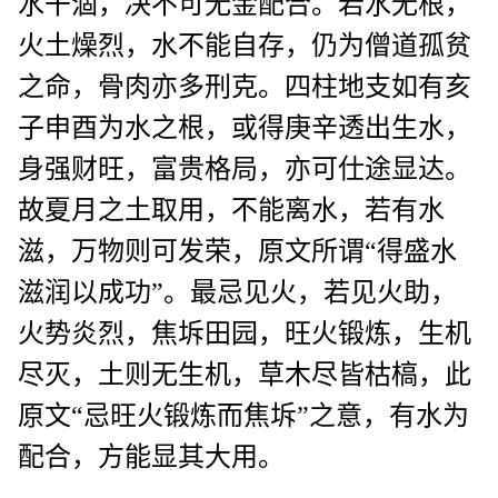
水干涸，决不可无金配合。若水无根，
火土燥烈，水不能自存，仍为僧道孤贫
之命，骨肉亦多刑克。四柱地支如有亥
子申酉为水之根，或得庚辛透出生水，
身强财旺，富贵格局，亦可仕途显达。
故夏月之土取用，不能离水，若有水
滋，万物则可发荣，原文所谓“得盛水
滋润以成功”。最忌见火，若见火助，
火势炎烈，焦坼田园，旺火锻炼，生机
尽灭，土则无生机，草木尽皆枯槁，此
原文“忌旺火锻炼而焦坼”之意，有水为
配合，方能显其大用。