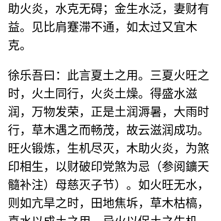
助火炎，水克无碍；金生水泛，妻财有
益。见比肩蹇滞不通，如太过又宜木
克。
徐乐吾曰：此言夏土之用。三夏火旺之
时，火土同行，火炎土燥。得盛水滋
润，万物发荣，正是土润溽暑，大雨时
行，草木遇之而畅茂，故云滋润成功。
旺火锻炼，生机尽灭，木助火炎，为煞
印相生，以财破印党煞为忌（参阅鑛天
髓补注）母慈灭子节）。如火旺无水，
则如亢旱之时，田地焦坼，草木枯槁，