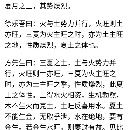
夏月之土，其势燥烈。
徐乐吾曰：火与土势力并行，火旺则土
亦旺，三夏为火主旺之时，亦为土主旺
之地，性质燥烈，夏土之体也。
方先生曰：三夏之土，土与火势力并
行，火旺则土亦旺，三夏为火主旺之
时，亦为土主旺之季，性质燥烈，此夏
土之体性。土得水火相资，生机勃然，
木不生火而克土，土旺反喜用水。夏土
不能生金，无取乎泄，水在绝地，要有
金生。若金生水旺，则妻财有益。见比