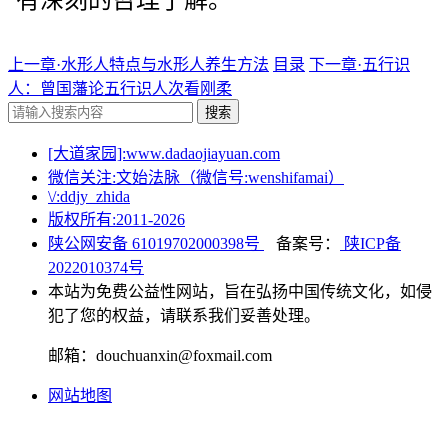
上一章·水形人特点与水形人养生方法
目录
下一章·五行识
人：曾国藩论五行识人次看刚柔
搜索
[大道家园]:www.dadaojiayuan.com
微信关注:文始法脉（微信号:wenshifamai）
\/:ddjy_zhida
版权所有:2011-
2026
陕公网安备 61019702000398号
备案号：
陕ICP备
2022010374号
本站为免费公益性网站，旨在弘扬中国传统文化，如侵
犯了您的权益，请联系我们妥善处理。
邮箱：douchuanxin@foxmail.com
网站地图