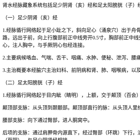
肾水经脉藏象系统包括足少阴肾（亥）经和足太阳膀胱（子）
（一）足少阴肾（亥）经
1.经脉循行网络起于足小趾之下，斜向足心（涌泉穴）出于
路，远出于前，向上行腹部前正中线旁开0.5寸，胸部前正中
心，注人胸中，与手厥阴心包经连接。
2.主要病候咯血、气喘、舌干、咽痛、水肿、便秘、泄泻、腰
3.主治概要本经腧穴主治妇科、前阴病和肾、肺、咽喉病，以
（二）足太阳膀胱（子）经
1.经脉循行网络起于目内眦（睛明），上额，交于颠顶（百会
颠顶部支脉：从头顶到颞颥部。颠顶部直行的脉：从头顶人里
腰部支脉：向下通过臀部，进人胴窝中。
后项的支脉：通过肩胛骨内源直下，经过臀部（环跳）下行，