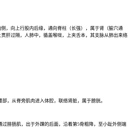
内侧，向上行股内后缘，通向脊柱（长强），属于肾（腧穴通
上贯肝过隔，人肺中，循盖喉咙，上夹舌本，其支脉从肺出来络
腰部，从脊旁肌肉进入体腔，联络肾脏，属于膀胱。
通过腓肠肌，出于外踝的后面，沿着第5骨粗降，至小趾外侧端