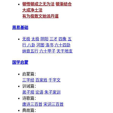
顿悟顿成之无为法
顿渐结合
大成净土法
有为极致文始派丹道
周易基础
无极
太极
阴阳
三才
四象
五
行
八卦
河图
洛书
六十四卦
纳音五行
六十甲子
天干地支
国学启蒙
启蒙篇：
三字经
百家姓
千字文
训诫篇：
弟子规
论语
朱子家训
诗歌篇：
唐诗三百首
宋词三百首
典故篇：