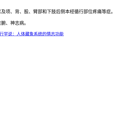
以及项、背、股、臂部和下肢后侧本经循行部位疼痛等症。
脏腑、神志病。
五行学说：人体藏象系统的情志功能