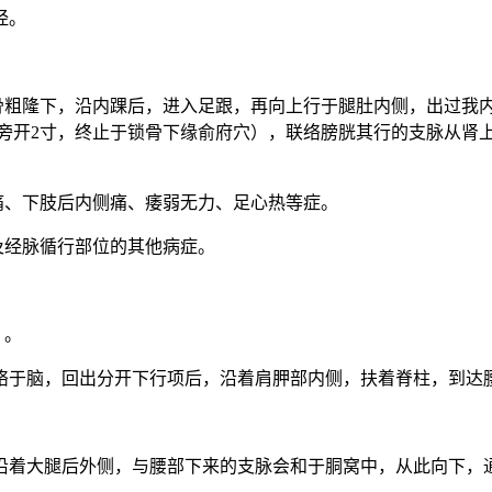
经。
舟骨粗隆下，沿内踝后，进入足跟，再向上行于腿肚内侧，出过我
线旁开2寸，终止于锁骨下缘俞府穴），联络膀胱其行的支脉从肾
痛、下肢后内侧痛、痿弱无力、足心热等症。
及经脉循行部位的其他病症。
）。
络于脑，回出分开下行项后，沿着肩胛部内侧，扶着脊柱，到达
沿着大腿后外侧，与腰部下来的支脉会和于胴窝中，从此向下，