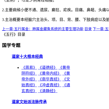
（至阴），与足少阴肾经相接。
2.主要病候小便不通、遗尿、癫狂、疟疾。目痛、鼻衄、头痛
3.主治概要本经腧穴主治头、项、目、背、腰、下肢病症以及
上一章·五行属金：肺属金藏象系统的主要生理功能
目录
下一章·
《五行》目录
国学专题
道家十大根本经典
《周易》
《道德经》
《黄帝
阴符经》
《黄帝内经》
《黄
帝外经》
《南华真经》
《文
始真经》
《冲虚真经》
《通
玄真经》
《清静经》
道家文始派法脉传承