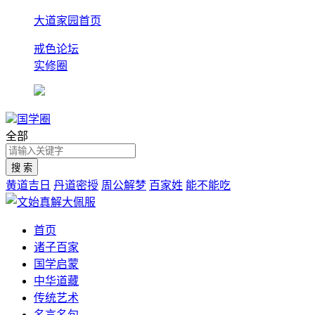
大道家园首页
戒色论坛
实修圈
国学圈
全部
黄道吉日
丹道密授
周公解梦
百家姓
能不能吃
首页
诸子百家
国学启蒙
中华道藏
传统艺术
名言名句