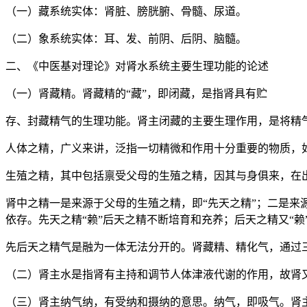
（一）藏系统实体：肾脏、膀胱腑、骨髓、尿道。
（二）象系统实体：耳、发、前阴、后阴、脑髓。
二、《中医基对理论》对肾水系统主要生理功能的论述
（一）肾藏精。肾藏精的“藏”，即闭藏，是指肾具有贮
存、封藏精气的生理功能。肾主闭藏的主要生理作用，是将精
人体之精，广义来讲，泛指一切精微和作用十分重要的物质，如
生殖之精，其中包括禀受父母的生殖之精，因其与身俱来，在出
肾中之精一是来源于父母的生殖之精，即“先天之精”；二是来
依存。先天之精“赖”后天之精不断培育和充养；后天之精又“
先后天之精气是融为一体无法分开的。肾藏精、精化气，通过
（二）肾主水是指肾有主持和调节人体津液代谢的作用，故肾又
（三）肾主纳气纳，有受纳和摄纳的意思。纳气，即吸气。肾