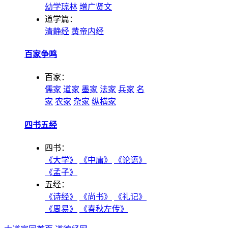
幼学琼林
增广贤文
道学篇：
清静经
黄帝内经
百家争鸣
百家：
儒家
道家
墨家
法家
兵家
名
家
农家
杂家
纵横家
四书五经
四书：
《大学》
《中庸》
《论语》
《孟子》
五经：
《诗经》
《尚书》
《礼记》
《周易》
《春秋左传》