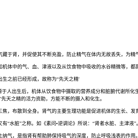
气藏于肾，并促使其不断充盈，防止精气在体内无故丢失，为精
机体中的气、血、津液以及从饮食物中吸收的水谷精微等，都属于
生之前已经形成，故称为“先天之精'
源于人出生后，机体从饮食物中摄取的营养成分和脏腑代谢所化生
赖”先天之精的活力资助，方能不断的摄入和化生。
三焦，布散到全身。肾气的主要生理功能是促进机体的生长、发
有“水脏”之称。如《素问•逆调论》所说：“肾者水脏、主津液”
主纳气，是指肾有帮助肺保持吸气的深度，防止呼吸浅表的作用