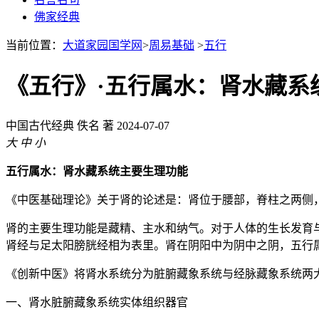
佛家经典
当前位置：
大道家园国学网
>
周易基础
>
五行
《五行》·五行属水：肾水藏系
中国古代经典
佚名 著
2024-07-07
大
中
小
五行属水：肾水藏系统主要生理功能
《中医基础理论》关于肾的论述是：肾位于腰部，脊柱之两侧，
肾的主要生理功能是藏精、主水和纳气。对于人体的生长发育
肾经与足太阳膀胱经相为表里。肾在阴阳中为阴中之阴，五行
《创新中医》将肾水系统分为脏腑藏象系统与经脉藏象系统两
一、肾水脏腑藏象系统实体组织器官