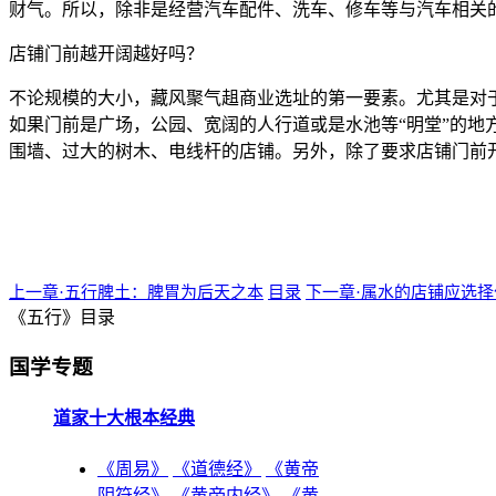
财气。所以，除非是经营汽车配件、洗车、修车等与汽车相关
店铺门前越开阔越好吗？
不论规模的大小，藏风聚气趄商业选址的第一要素。尤其是对
如果门前是广场，公园、宽阔的人行道或是水池等“明堂”的
围墙、过大的树木、电线杆的店铺。另外，除了要求店铺门前
上一章·五行脾土：脾胃为后天之本
目录
下一章·属水的店铺应选
《五行》目录
国学专题
道家十大根本经典
《周易》
《道德经》
《黄帝
阴符经》
《黄帝内经》
《黄