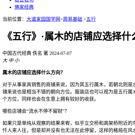
佛家经典
当前位置：
大道家园国学网
>
周易基础
>
五行
《五行》·属木的店铺应选择什
中国古代经典
佚名 著
2024-07-07
大
中
小
属木的店铺应选择什么方向？
对于从事家具销售的商铺来说，因为其五行属木，若朝北则是
铺来说也是相当不错的朝向方位。服装店也可以视为是五行属
个方位，同样也会在生意上拥有较好的收获。
哪些店铺会“流水不停不留财”？
如果只是单纯从观察的结果来宥，似乎立交桥和高架桥附近的
忏人来人往，但是却并没有也无法在此停留，这样的格局在风