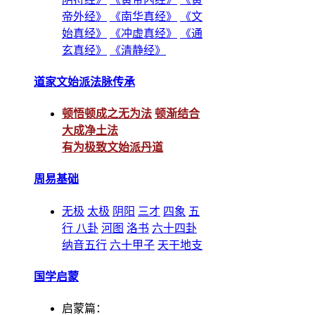
帝外经》
《南华真经》
《文
始真经》
《冲虚真经》
《通
玄真经》
《清静经》
道家文始派法脉传承
顿悟顿成之无为法
顿渐结合
大成净土法
有为极致文始派丹道
周易基础
无极
太极
阴阳
三才
四象
五
行
八卦
河图
洛书
六十四卦
纳音五行
六十甲子
天干地支
国学启蒙
启蒙篇：