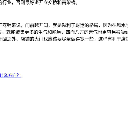
的行业，否则最好避开立交桥和高架桥。
于商铺来说，门前越开阔，就是越利于财运的格局，因为在风水学
地方，就能聚集更多的生气和能黾，四面八方的吉气也更容易被吸
开阔之外，店铺的大门也应该要尽量做得宽一些，这样有利于店
择什么方向？