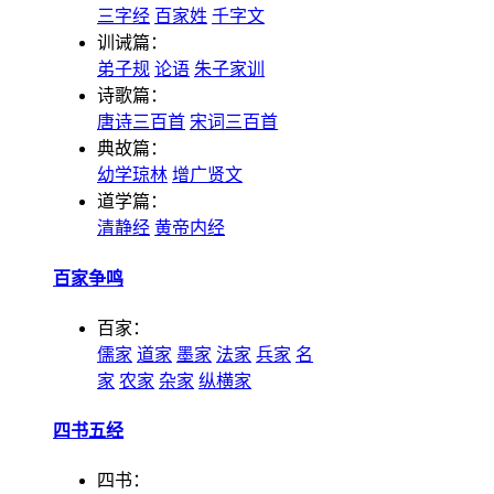
三字经
百家姓
千字文
训诫篇：
弟子规
论语
朱子家训
诗歌篇：
唐诗三百首
宋词三百首
典故篇：
幼学琼林
增广贤文
道学篇：
清静经
黄帝内经
百家争鸣
百家：
儒家
道家
墨家
法家
兵家
名
家
农家
杂家
纵横家
四书五经
四书：