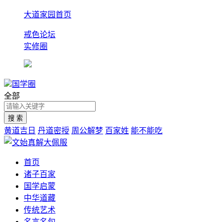
大道家园首页
戒色论坛
实修圈
国学圈
全部
黄道吉日
丹道密授
周公解梦
百家姓
能不能吃
首页
诸子百家
国学启蒙
中华道藏
传统艺术
名言名句