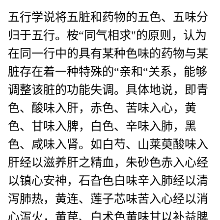
五行学说将五脏和药物的五色、五味分
归于五行。桉“同气相求"的原则，认为
在同一行中的具有某种色味的药物与某
脏存在着一种特殊的“亲和“关系，能够
调整该脏的功能失调。具体地说，即青
色、酸味入肝，赤色、苦味入心，黄
色、甘味入脾，白色、辛味入肺，黑
色、咸味入肾。如白芍、山莱萸酸味入
肝经以滋养肝之精血，朱砂色赤入心经
以镇心安神，石旮色白味辛入肺经以清
泻肺热，黄连、莲子芯味苦入心经以消
心泻火，黄苠、白术色黄味甘以补益脾