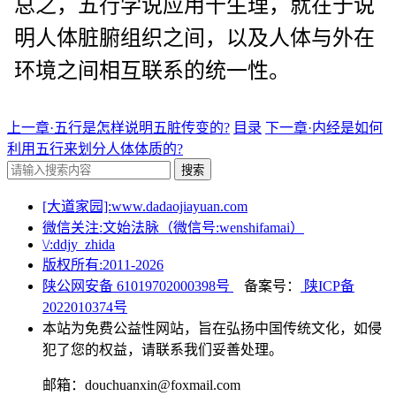
总之，五行学说应用千生理，就在于说
明人体脏腑组织之间，以及人体与外在
环境之间相互联系的统一性。
上一章·五行是怎样说明五脏传变的?
目录
下一章·内经是如何
利用五行来划分人体体质的?
搜索
[大道家园]:www.dadaojiayuan.com
微信关注:文始法脉（微信号:wenshifamai）
\/:ddjy_zhida
版权所有:2011-
2026
陕公网安备 61019702000398号
备案号：
陕ICP备
2022010374号
本站为免费公益性网站，旨在弘扬中国传统文化，如侵
犯了您的权益，请联系我们妥善处理。
邮箱：douchuanxin@foxmail.com