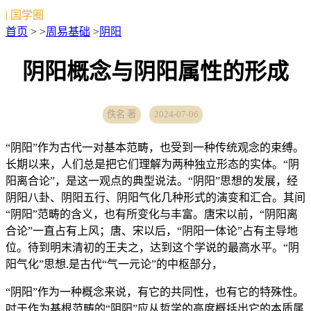
| 国学圈
首页
> >
周易基础
>
阴阳
阴阳概念与阴阳属性的形成
佚名 著
2024-07-06
“阴阳”作为古代一对基本范畴，也受到一种传统观念的束缚。
长期以来，人们总是把它们理解为两种独立形态的实体。“阴
阳离合论”，是这一观点的典型说法。“阴阳”思想的发展，经
阴阳八卦、阴阳五行、阴阳气化几种形式的演变和汇合。其间
“阴阳”范畴的含义，也有所变化与丰富。唐宋以前，“阴阳离
合论”一直占有上风；唐、宋以后，“阴阳一体论”占有主导地
位。待到明末清初的王夫之，达到这个学说的最高水平。“阴
阳气化”思想.是古代“气一元论”的中枢部分，
“阴阳”作为一种概念来说，有它的共同性，也有它的特殊性。
吋于作为基根范畴的“阴阳”应从哲学的高度概括出它的本质属