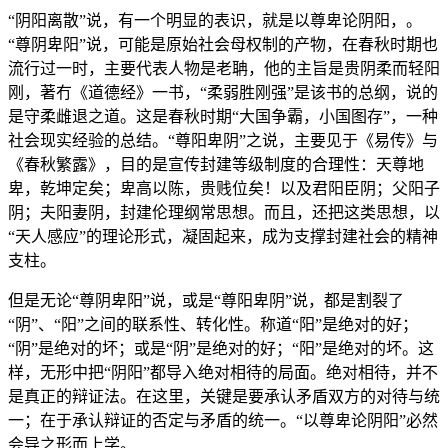
“阴阳离散”说，有一个明显的表识，就是以尊卑论阴阳，。
“尊阴卑阳”说，可能是原始社会母权制的产物，在春秋时期也
流行过一时，主要代表人物是老聃，他的主旨是贵阴柔而轻阳
刚，著冇《道德经》一书，“柔弱胜刚强”是该书的总纲，说的
是守柔雌退之道。这是春秋时期“大国争霸，小国图存”，一种
社会现实经验的总结。“尊阳卑阴”之说，主要见于《易传》与
《春秋繁露》，目的是宣传封建等级制度的合理性：天尊地
卑，乾坤定矣；卑高以陈，贵贱位矣！以及君阳臣阴；父阳子
阴；夫阳妻阴，封建伦理纲常思想。而且，还把这类思想，以
“天人感应”的理论形式，凝固起来，成为支撑封建社会的精神
支柱。
但是无论“尊阴卑阳”说，或是“尊阳卑阴”说，都是割裂了
“阴”、“阳”之间的联系性、转化性。称道“阳”是绝对的好；
“阴”是绝对的坏；或是“阴”是绝对的好；“阳”是绝对的坏。这
样，无形中把“阴阳”都导入绝对相待的局面。绝对相待，并不
是真正的辩证法。在这里，关键是要承认矛盾双方的对待与统
一；在于承认辩证的否定与矛盾的统一。“以尊卑论阴阳”必然
会导之形而上学。