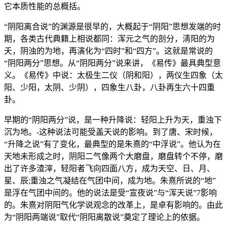
它本质性能的总概括。
“阴阳离合说”的渊源是很早的，大概起于“阴阳”思想发端的时
期，各类古代典籍上相说都同：浑元之气的剖分，淸阳的为
夭，阴浊的为地，再演化为“四时”和“四方”。这就是常说的
“阴阳两分”思想。从“阴阳两分”说来讲，《易传》最具典型意
义。《易传》中说：太极生二仪（阴和阳），两仪生四象（太
阳、少阳，太阴、少阴），四象生八卦，八卦再生六十四重
卦。
早期的“阴阳两分”说，是一种升降说：轻阳上升为天，重浊下
沉为地。-这种说法可能受盖天说的影响。到了唐、宋时候，
“升降之说”有了变化，最典型的是朱熹的“中浮说”。他认为在
天地未形成之时，阴阳二气像两个大磨盘，磨盘转个不停，磨
出了许多渣滓，轻阳者飞向四面八方，成为天空、日、月、
星、辰;重浊之气凝结在气团中间，成为地。朱熹所说的“地”
是浮在气团中间的。他的说法是受“宣夜说”与“浑天说”7影响
的。朱熹对阴阳气化学说观念的改革上，是卓有影响的。由此
为“阴阳两端说”取代“阴阳离散说”奠定了理论上的依据。