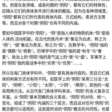
性。府是在各领域、或各时期的“阴阳”，都有它们的特殊性，
应随从它们的具体条件进行具体的概括。因为在各种领域里，
“阴阳”都有它们所代表的具体内容、方式结构、表述方法等
等。而且对各个时期“阴阳”也有不同的内涵。
譬如中国医学中的“阴阳”。“阴”是指人体的物质机体;“阳”是指
人体的.活动机能。在古代的炼丹术“汞”象征为白虎，称之为
“阴”；“硫”象征为靑龙，称之为“阳”。在数学中，“阴阳”指的
是“偶数”与“奇数”。历律学中的“阴阳”指的是“秋冬”与“春
夏”。政治上的“阴阳”指的是气运上的“衰”与“盛”。军事学上
的“阴阳”指的是战争中的“劣势”与“优势”……。
所以在每门具体学科中，“阴阳”是有具体内容的。而且它们具
体的构架方式也有所不同。如医学上的“阴阳”采用三分法:“太
阳”、“阴明”、“少阳”；“太阴”、“少阴”、“厥阴”。其他的一般
采用两分法。从古代各门具体学科来说，“阴阳”的含义复杂又
丰富。从“阴阳”基本范畴的含义来说，“阴阳”的对待、统一、
变化，组成了“阴阳”内涵的三个层次，而且这对任何“阴阳”的
概念都可以适用的，这就是所说的“阴阳”概念的共同性。也是