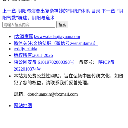
上一章·阴阳与演变出复杂神妙的“阴阳”体系
目录
下一章·“阴
阳气数”概述，阴阳与道术
搜索
[大道家园]:www.dadaojiayuan.com
微信关注:文始法脉（微信号:wenshifamai）
\/:ddjy_zhida
版权所有:2011-
2026
陕公网安备 61019702000398号
备案号：
陕ICP备
2022010374号
本站为免费公益性网站，旨在弘扬中国传统文化，如侵
犯了您的权益，请联系我们妥善处理。
邮箱：douchuanxin@foxmail.com
网站地图