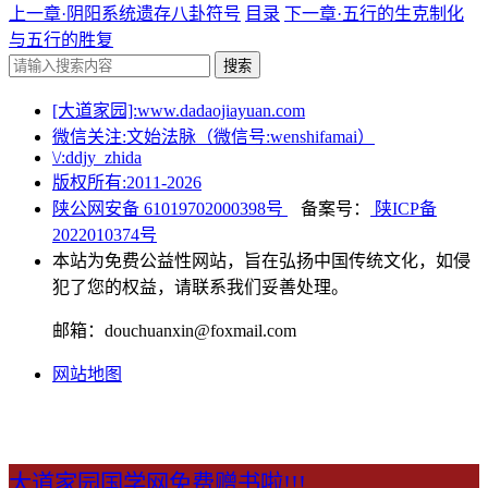
上一章·阴阳系统遗存八卦符号
目录
下一章·五行的生克制化
与五行的胜复
搜索
[大道家园]:www.dadaojiayuan.com
微信关注:文始法脉（微信号:wenshifamai）
\/:ddjy_zhida
版权所有:2011-
2026
陕公网安备 61019702000398号
备案号：
陕ICP备
2022010374号
本站为免费公益性网站，旨在弘扬中国传统文化，如侵
犯了您的权益，请联系我们妥善处理。
邮箱：douchuanxin@foxmail.com
网站地图
大道家园国学网免费赠书啦!!!