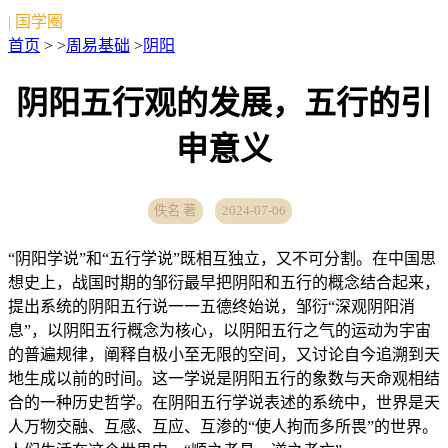
| 国学圈
首页
> >
周易基础
>
阴阳
阴阳五行观的发展，五行的引
申意义
佚名 著
2024-07-06
“阴阳学说”和“五行学说”既相互独立，又不可分割。在中国思
想史上，战国时期的邹衍最早把阴阳和五行的概念结合起来，
提出系统的阴阳五行说一一五德终始说，邹衍“深观阴阳消
息”，以阴阳五行概念为核心，以阴阳五行之气的运动为宇宙
的普遍规律，阐释自极小至无限的空间，又讨论自今追溯到天
地生成以前的时间。这一学说是阴阳五行的象数与天命观相结
合的一种历史哲学。在阴阳五行学说表述的系统中，世界是天
人万物交融、互感、互应、互渗的“使人拘而多所畏”的世界。