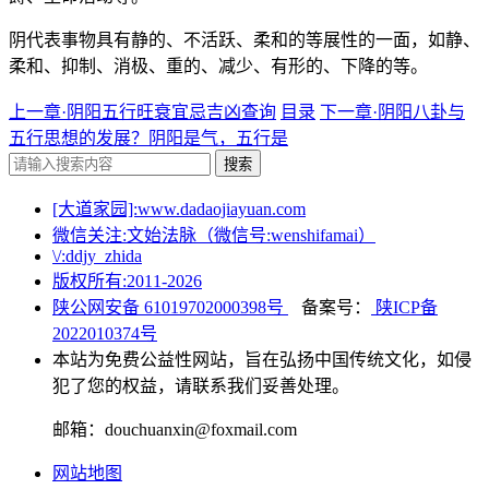
阴代表事物具有静的、不活跃、柔和的等展性的一面，如静、
柔和、抑制、消极、重的、减少、有形的、下降的等。
上一章·阴阳五行旺衰宜忌吉凶查询
目录
下一章·阴阳八卦与
五行思想的发展？阴阳是气，五行是
搜索
[大道家园]:www.dadaojiayuan.com
微信关注:文始法脉（微信号:wenshifamai）
\/:ddjy_zhida
版权所有:2011-
2026
陕公网安备 61019702000398号
备案号：
陕ICP备
2022010374号
本站为免费公益性网站，旨在弘扬中国传统文化，如侵
犯了您的权益，请联系我们妥善处理。
邮箱：douchuanxin@foxmail.com
网站地图