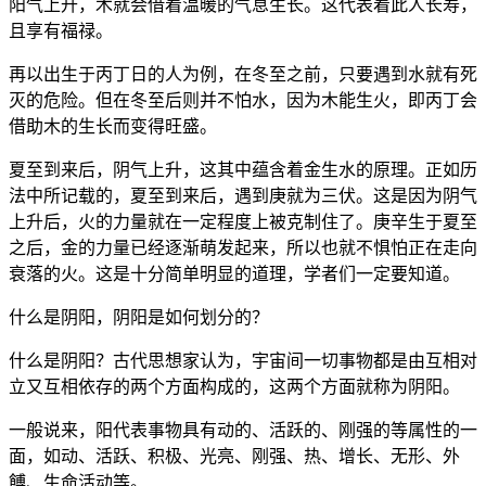
阳气上升，木就会借着温暖的气息生长。这代表着此人长寿，
且享有福禄。
再以出生于丙丁日的人为例，在冬至之前，只要遇到水就有死
灭的危险。但在冬至后则并不怕水，因为木能生火，即丙丁会
借助木的生长而变得旺盛。
夏至到来后，阴气上升，这其中蕴含着金生水的原理。正如历
法中所记载的，夏至到来后，遇到庚就为三伏。这是因为阴气
上升后，火的力量就在一定程度上被克制住了。庚辛生于夏至
之后，金的力量已经逐渐萌发起来，所以也就不惧怕正在走向
衰落的火。这是十分简单明显的道理，学者们一定要知道。
什么是阴阳，阴阳是如何划分的？
什么是阴阳？古代思想家认为，宇宙间一切事物都是由互相对
立又互相依存的两个方面构成的，这两个方面就称为阴阳。
一般说来，阳代表事物具有动的、活跃的、刚强的等属性的一
面，如动、活跃、积极、光亮、刚强、热、增长、无形、外
餺、生命活动等。