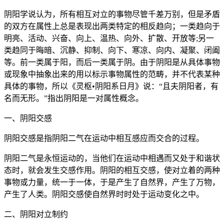
阴阳学说认为，所有相互对立的事物尽管千差万别，但是矛盾
的双方在属性上总是表现出两类特定的相反趋向；一类趋向于
明亮、活动、兴奋、向上、温热、向外、扩散、开放等;另一
类趋同于晦暗、沉静、抑制、向下、寒凉、向内、凝聚、闭阖
等。前一类属于阳，而后一类属于阴。由于阴阳是从具体事物
或现象中抽象出来的用以标示事物属性的范畴，并不代表某种
具体的事物，所以《灵枢•阴阳系日月》说：“且夫阴阳者，有
名而无形。”指出阴阳是一对属性概念。
一、阴阳交感
阴阳交感是指阴阳二气在运动中相互感应而交合的过程。
阴阳二气是永恒运动的，当他们在运动中相遇而又处于和谐状
态时，就会发生交感作用。阴阳的相互交感，使对立着的两种
事物或力量，统一于一体，于是产生了自然界，产生了万物，
产生了人类。阴阳交感使自然界时时处于运动变化之中。
二、阴阳对立制约