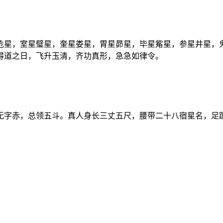
危星，室星璧星，奎星娄星，胃星昴星，毕星觜星，参星井星，
得道之日，飞升玉清，齐功真形，急急如律令。
无字赤，总领五斗。真人身长三丈五尺，腰带二十八宿星名，足