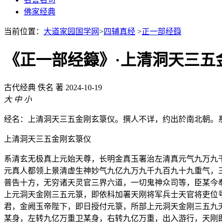
佛家经典
当前位置：
大道家园国学网
>
四辅真经
>
正一部经籙
《正一部经籙》·上清洞天三五
古代经典
佚名 著
2024-10-19
大
中
小
经名：上清洞天三五金刚玄箓仪。撰人不详，约出於南北朝。
上清洞天三五金刚玄箓仪
系清玄无极真上元始天尊，长明金真玉署治左清真元气九万九
元真人都领上景清虚生神妙气九亿九万九千九百九十九重气，
普告十方，无穷诸天灵官三界六道，一切鬼神众司等，臣某今
上元洞天金刚三五元箓，即依科加署天刚将军兵士天官将吏位
君，金阙玉帝陛下，即日授付元箓，所部上元洞天金刚三五九
某身，左转九亿万重卫某身，右转九亿万重，出入游行，天刚