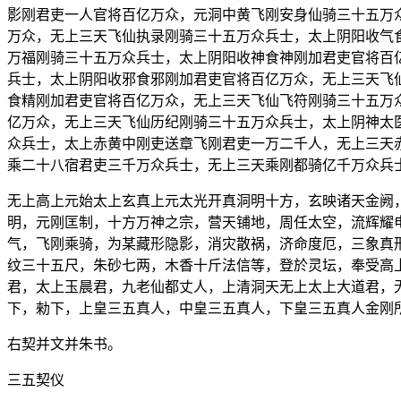
影刚君吏一人官将百亿万众，元洞中黄飞刚安身仙骑三十五万
万众，无上三天飞仙执录刚骑三十五万众兵士，太上阴阳收气
万福刚骑三十五万众兵士，太上阴阳收神食神刚加君吏官将百
兵士，太上阴阳收邪食邪刚加君吏官将百亿万众，无上三天飞
食精刚加君吏官将百亿万众，无上三天飞仙飞符刚骑三十五万
亿万众，无上三天飞仙历纪刚骑三十五万众兵士，太上阴神太
众兵士，太上赤黄中刚吏送章飞刚君吏一万二千人，无上三天
乘二十八宿君吏三千万众兵士，无上三天乘刚都骑亿千万众兵
无上高上元始太上玄真上元太光开真洞明十方，玄映诸天金阙
明，元刚匡制，十方万神之宗，营天铺地，周任太空，流辉耀
气，飞刚乘骑，为某藏形隐影，消灾散祸，济命度厄，三象真
纹三十五尺，朱砂七两，木香十斤法信等，登於灵坛，奉受高
君，太上玉晨君，九老仙都丈人，上清洞天无上太上大道君，
下，勑下，上皇三五真人，中皇三五真人，下皇三五真人金刚
右契并文并朱书。
三五契仪