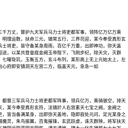
三千万丈，督护九天军兵马力士将吏都军事，领阵亿万亿万乘
，明理运数，扶命三元，镇常五行，三界司迎，某今奉受真形玄
兵士将吏，皆守备某身周雨，百亿千万重，出即神功，弥天盖
迎送，以某共登皇庭金阙玉帝陛下，飞刚步纪，除天灾，灭群
，七曜琁玑，玉衡五方，玄斗布列，某形高上无上元始太上，左
治心府即安镇洞天左宫二方，临盖天元，急急一如
，都督三军兵马力士将吏都军阵事，领兵亿万，乘骑骇空，排天
天，某今奉受真形玄符，法镇於人右宫素天七宝之阙，金阙之
吏，皆当备满某身，出即弥天盖地，隐即寂处元问，定光某身之
摄魔灵，朱鸟振翼，百鬼摧锋，玄武跃虚，诛灭群殃，将军扶天