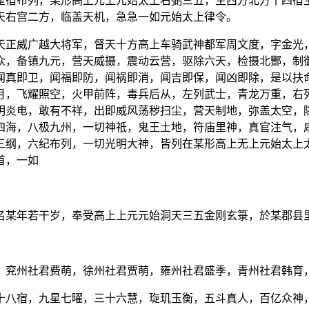
星宿布列，某形高上元上元始太上右弼三五，主西方北方十四宿
天右宫二方，临盖天机，急急一如元始太上律令。
天正威广越大将军，督天十方高上车骑武神都军周文度，字金光
众，备镇九元，营天威摄，震动云营，驱除六天，检摄北酆，制
闻真即卫，闻福即防，闻祸即消，闻吉即保，闻凶即除，是以扶
月，飞耀照空，火甲前阵，毒兵后从，左列武士，青龙万重，右
明炎电，敢有不祥，出即威风荡秽扫尘，营天制地，弥盖太空，
四海，八极九州，一切神祇，鬼王土地，符庙里神，真官注气，
三纲，六纪布列，一切光明大神，皆列在某形高上无上元始太上
首，一如
名某年若干岁，奉受高上上元元始洞天三五金刚玄箓，於某郡县
，兖州社君费萌，徐州社君贾萌，雍州社君盛季，青州社君韩育
十八宿，九星七曜，三十六慧，琁玑玉衡，五斗真人，百亿众神