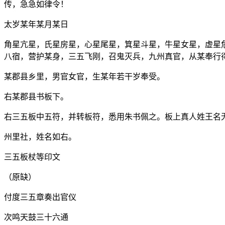
传，急急如律令！
太岁某年某月某日
角星亢星，氏星房星，心星尾星，箕星斗星，牛星女星，虚星
八宿，营护某身，三五飞刚，召鬼灭兵，九州真官，从某奉行
某郡县乡里，男官女官，生某年若干岁奉受。
右某郡县书板下。
右三五板中五符，并转板符，悉用朱书佩之。板上真人姓王名
州里社，姓名如右。
三五板杖等印文
（原缺）
付度三五章奏出官仪
次鸣天鼓三十六通