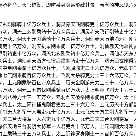
奉承符命，天官统御，即防某身隐某形藏其景，若有凶神恶鬼六
天玄刚驿骑十亿万众兵士，洞灵赤天飞刚骑吏十亿万众兵士，洞
万众，洞天上玄刚乘骑十亿万众兵士，洞灵赤天飞行刚骑吏十亿
亿万众，洞天七元刚乘骑十亿万众兵士，洞仙赤天历地消邪，刚
骑吏十亿万众，洞天执录刚乘骑十亿万众兵士，洞仙赤天消恶刚
算刚骑吏十亿万众，洞天北玄刚乘骑十亿万众兵士，洞仙赤天东
众兵士，洞仙赤天西方七宿都星刚骑吏十亿万众，洞天西玄刚乘
天中星刚乘骑十亿万众兵士，飞刚驿骑吏三十六亿万众，元命五
命七气刚乘骑百亿万众兵士，飞刚大杀骑吏力士三十六亿万众，
众，上元刚乘骑百亿万众兵士，历天金刚游天力士三十二亿万众
六万众，洞元三五击伐刚乘骑百亿万众，太上明真飞刚天丁力士
飞刚八神力士三十五万众，元洞九天破杀刚乘骑百亿万众，太上
众兵士，太上阳神捕鬼刚君吏力士三十六万众，上元历天十方都
刚制天大将军一人君吏九十亿万人，上元飞天十方生刚大将军一
九天三台大将军一人君吏九十亿万人，九元三天三台火刚将军一
总御天地三台洞阴大将军一人君吏九十亿万人，上元洞刚大将军
力士乘骑三十五万众兵士，太上阴神罗身刚吏一人官将百亿万众