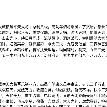
大威横越平天大将军总制八极，高功车骑葛浩灵，字文始，身长
风震烈，扫除六天，防灾保劫，消灾灭祸，游历天地，执御天玑
，玄玄光下，映日月同成，流明辉电，洞焕某形，金刚乘骑大官
归降，通随某身，游锋履刃，水火三灾，九厄莫敢当，三界神官
武巡虚，妖精检形，将军扶天理运，助国辅时，制灾，九元三光
上太一生神部九十九万人，治肝府元上玄老生神部八十八万人，
威横天大将军总制八方，高晨车骑唐文昌字金玄，身长三千万丈
风驭诸天，光烈万方，收魔召神，讨凶戮妖，斩伐不祥。扶命三
卫，天亿千万，重出流耀，电转洞明，某形天刚乘骑天官兵士将
莫不靡伏，飞元步星，徐荡十方野道，六天之神，虎龙腾跃，检