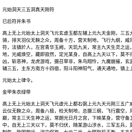
元始洞天三五洞真天刚符
已后符并朱书
高上无上元始太上洞天飞元玄虚玉都左辅上元九天金刚，三五
骑，排天羽仪无鞅之众，周备十方，营天制地，飞行九纲，威
符，法镇於人，左宫青华玉阙，天玑九关，常主九天生灵之运
地，光威焕空，藏即寂然，定光某身，自高上九天以下，莫不
凶，斩恶神，龙虎游戏，摄召草非，朱鸟翔怜，九魔崩摧，玄
辅三五，主东方南方十四宿，阳斗阳神阳气，通天通地，镇上
元始太上律令。
金甲朱衣绿带
高上无上元始太上洞天飞元虚元上都右弼上元九天元刚三五广
云仪无鞅之众，周备八极，检天制地，总摄三纲，飞行震空，
巅，常主三天生神之运，常朗光日月之宫，下映某身，营守备
中，自无上三天以下，莫不归伏，随某游山涉水，三军五兵，