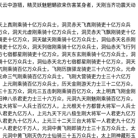
天云中游猎，精灵妖魅魍魉欲来伤害某身者，天刚当齐功震天动
天上真刚乘骑十亿万众兵士，洞灵赤天飞真刚骑吏十亿万众兵
万众，洞天元虚刚乘骑十亿万众兵士，洞灵赤天飞飘刚骑吏十亿
骑吏十亿万众，洞天龇天刚乘骑十亿万众兵士，洞仙赤天名杀刚
骑吏十亿万众，洞天列宿刚乘骑十亿万众兵士，洞仙赤天飞行列
方七宿都星刚骑吏十亿万众，洞天东玄刚乘骑十亿万众兵士，洞
骑十亿万众兵士，洞仙赤天北方七宿都星刚骑吏十亿万众，洞天
气刚乘骑百亿万众兵士，飞刚历旗驿龙骑吏三十六亿万众，元命
元命三气刚乘骑百亿万众兵士，飞刚大营骑吏力士三十六亿万
，上元刚乘骑百亿万众兵士，历天金刚游天力士三十二亿万众，
三十五万众，洞元三五击刺刚乘骑百亿万众，太上明真飞刚金刚
阳神八杀君吏力士三十六万众，元洞九天刚魅刚乘骑百亿万众，
监大将军一人兵士百亿万人，上元根天十方都督大将军一人兵士
人君吏九亿万人，上元九天下元八极生刚大将军一人君吏九亿万
人君吏九十亿万人，上元三十二天三台大将军一人君吏九十亿万
一人君吏亿千万人，元洞中黄飞刚郎骑力士三十五万众兵士，太
，元洞中黄飞刚灭伪力士仙骑三十五万众兵士，太上阴神藏形玉