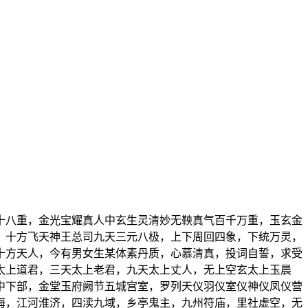
十八重，金光宝耀真人中玄生灵清妙无鞅真气百千万重，玉玄金
，十方飞天神王总司九天三元八极，上下周回四象，下统万灵，
十方天人，今有男女生某体素丹质，心慕清真，投词自誓，求受
太上道君，三天太上老君，九天太上丈人，无上空玄太上玉晨
中下部，金堂玉府阙节五城宫室，罗列天仪羽仪室仪神仪凤仪营
海，江河淮济，四渎九域，乡亭鬼主，九州符庙，里社虚空，无