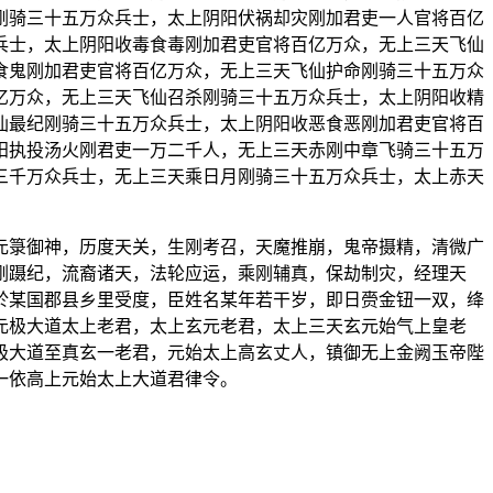
刚骑三十五万众兵士，太上阴阳伏祸却灾刚加君吏一人官将百亿
兵士，太上阴阳收毒食毒刚加君吏官将百亿万众，无上三天飞仙
食鬼刚加君吏官将百亿万众，无上三天飞仙护命刚骑三十五万众
亿万众，无上三天飞仙召杀刚骑三十五万众兵士，太上阴阳收精
仙最纪刚骑三十五万众兵士，太上阴阳收恶食恶刚加君吏官将百
阳执投汤火刚君吏一万二千人，无上三天赤刚中章飞骑三十五万
三千万众兵士，无上三天乘日月刚骑三十五万众兵士，太上赤天
元箓御神，历度天关，生刚考召，天魔推崩，鬼帝摄精，清微广
刚蹑纪，流裔诸天，法轮应运，乘刚辅真，保劫制灾，经理天
於某国郡县乡里受度，臣姓名某年若干岁，即日赍金钮一双，绛
元极大道太上老君，太上玄元老君，太上三天玄元始气上皇老
极大道至真玄一老君，元始太上高玄丈人，镇御无上金阙玉帝陛
一依高上元始太上大道君律令。