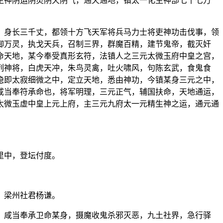
生神阴运阴灵阴天阴气，通天通地，镇太一化生神部七十七万
，身长三千丈，都领十方飞天军将兵马力士将吏神功击伐事，领
御万灵，执戈天兵，召制三界，群魔百精，建节鬼帝，截灭奸
命天地，某今奉受真形玄符，法镇人之三元太微玉府中皇之宫，
列神将，白虎天冲，朱鸟灵禽，吐火啸风，句陈玄武，食鬼食
隐即太寂细微之中，定立天地，悉由神功，今镇某身三元之中，
咸当奉符承命也，将军明理，三元正气，辅国扶命，天地通运，
太微玉虚中皇上元上府，主三元九府太一元精生神之运，通元通
里中，登坛付度。
，梁州社君杨谦。
，咸当奉承卫命某身，摄魔收鬼杀邪灭恶，九土社界，急行驿