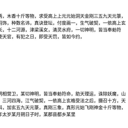
两，木香十斤等物，求受高上上元元始洞天金刚三五九天元箓，
羽饰，种数名讳，真诀登坛，付度画一，生气破契，一依高上玄
长，十二河源，津梁溪女，清灵水府，一切神明，皆当奉勑符
使天官，有犯之日，即受天罚，皆如今约，
明相营卫，某切神明，皆当奉勑符命，助天理运，诛除妖魔，山
，三河四海，江气破契，一依高上玄格受法之后，摄召十方，天
科，加玄五九天元箓，真刚三象，真形元始飞刚神金十斤等物，
年太岁某月朔日子时，某郡县都乡某里