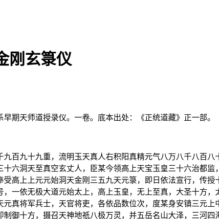
金刚玄箓仪
系早期天师道授录仪。一卷。底本出处：《正统道藏》正一部。
千九百九十九重，流明玉天真人右积阳真精元气八万八千八百八
三十六洞天至真空玄丈人，臣某今领高上天宝玉皇三十六治都监
奉受高上上元元始洞天金刚三五九天元箓，即日依法宣行，传授
号，一依无极大道元始太上，高上玉皇，无上至真，大圣十方，
天元真将军兵士，天官将吏，各依品数位次，度某身安镇三元上
即制御十方，摄召天神地祇八极万灵，并五岳名山大泽，三河四