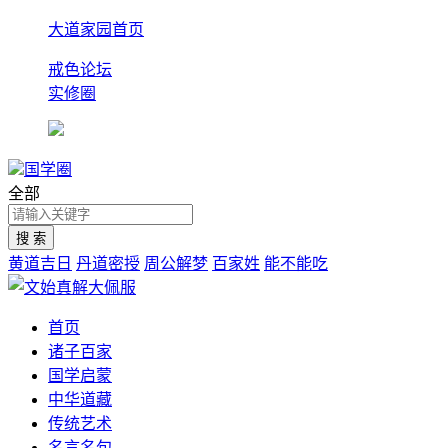
大道家园首页
戒色论坛
实修圈
国学圈
全部
黄道吉日
丹道密授
周公解梦
百家姓
能不能吃
首页
诸子百家
国学启蒙
中华道藏
传统艺术
名言名句