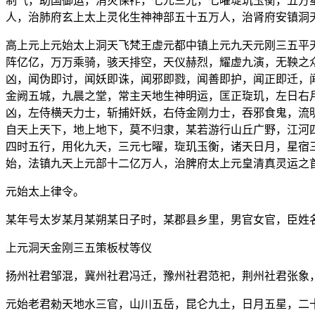
制气，助国御运，消灾保祚，七元三光，七曜琁玑玉衡，五方
人，治肺府玄上太上灵化生神神部五十五万人，治肾府安镇洞
高上元上元始太上洞天飞梵王虚元都中镇上元九天元刚三五平
阵亿亿，万万乘骑，骇天排空，天仪赫烈，耀虚九演，无鞅之
凶，闻伪即讨，闻妖即诛，闻邪即戮，闻善即护，闻正即迁，
金阙五城，九晨之堂，常主天地生神明运，匡正琁玑，左日右
凶，左侍横天力士，斩捕奸妖，右侍金刚力士，吞邪食鬼，流
自天上天下，地上地下，莫不归隶，某若游行山丘广野，江河
四时五行，用化九天，三元七曜，琁玑玉衡，诸天日月，星宿
始，法镇九天上元部十二亿万人，治脾府太上元皇清真灵运之
元始太上律令。
某年号太岁某月某朔某日子时，某郡县乡里，男官女官，臣姓
上元洞天金刚三五策板杖等仪
扬州社君邹混，冀州社君冯迁，豫州社君范祀，荆州社君张象
元始老君勑天地水三官，山川五岳，昆仑九土，日月五星，二