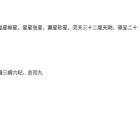
鬼星柳星，星星张星，翼星轸星，灵天三十二度天刚，驿呈二十
蹑三纲六纪，总司九