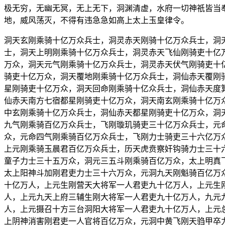
极无穷，无幽无冥，无上无下，洞渊清虚，水府一切神祇皆当
地，威风荡灭，不得有违急急如高上太上玉皇律令。
洞天玄刚乘骑十亿万众兵士，洞灵赤天刚骑十亿万众兵士，洞
士，洞天上明刚乘骑十亿万众兵士，洞灵赤天飞仙刚骑吏十亿
万众，洞天元气刚乘骑十亿万众兵士，洞灵赤天伏气刚骑吏十
骑吏十亿万众，洞天覆地刚乘骑十亿万众兵士，洞仙赤天覆刚
星刚骑吏十亿万众，洞天回命刚乘骑十亿众兵士，洞仙赤天度
仙赤天南方七宿都星刚骑吏十亿万众，洞天南玄刚乘骑十亿万
中玄刚乘骑十亿万众兵士，洞仙赤天都星刚骑吏十亿万众，洞
九气刚乘骑百亿万众兵士，飞刚璇玑骑吏三十亿万众兵士，元
众，元命四气刚乘骑百亿万众兵士，飞刚力士骑吏三十六亿万
上元刚乘骑玉晨君百亿万众兵士，历天虎贲察奸钩骑力士三十
童子力士三十五万众，洞元三五斗刚乘骑百亿万众，太上明真
太上阳神斗加刚君吏力士三十六万众，元洞九天刚魁骑百亿万
十亿万人，上元生刚营天大将军一人君吏九十亿万人，上元生
人，上元九天上府三辅生刚大将军一人君吏九十亿万人，九元
人，上元摄召十方三台洞阳大将军一人君吏九十亿万人，上元
上阴神消害刚君吏一人官将百亿万众，元洞中黄飞刚天驺甲卒