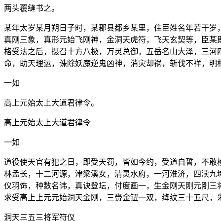
两头覆缝书之。
某年太岁某月朔日子时，某郡县都乡某里，住臣姓名年若干岁
真刚三象，真形元始飞刚神，金洞天虎符，飞天玄契等，臣某
格受法之后，摄召十方八极，万灵总御，五岳名山大泽，三河
命，助天理运，诛除妖魔逆鬼凶神，消灾却祸，斩伐不祥，明
一如
高上元始太上大道君律令。
高上元始太上大道君律令
一如
道役使天官有犯之日，即受天罚，皆如今约，受道自誓，不敢
林孟长，十二河源，津梁溪女，清灵水府，一河淮济，四渎九
仪羽饰，种数名讳，真诀登坛，付度画一，生金刚天刚元刚三
求受高上上元元始洞天金刚，三赍金钮一双，绛纹三十五尺，
洞天三五三将军符仪