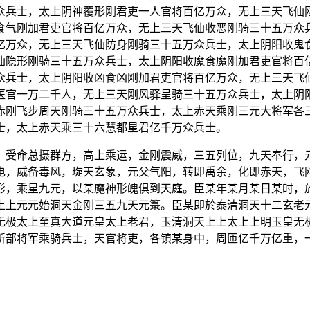
众兵士，太上阴神覆形刚君吏一人官将百亿万众，无上三天飞仙
食气刚加君吏官将百亿万众，无上三天飞仙收恶刚骑三十五万众
亿万众，无上三天飞仙防身刚骑三十五万众兵士，太上阴阳收鬼
仙隐形刚骑三十五万众兵士，太上阴阳收魔食魔刚加君吏官将百
众兵士，太上阴阳收凶食凶刚加君吏官将百亿万众，无上三天飞
医官一万二千人，无上三天刚风驿呈骑三十五万众兵士，太上阴
赤刚飞步周天刚骑三十五万众兵士，太上赤天乘刚三元大将军各
士，太上赤天乘三十六慧都星君亿千万众兵士。
，受命总摄群方，高上乘运，金刚震威，三五列位，九天奉行，
电，威备毒风，琁天玄象，元父气阳，转即禹余，化即赤天，飞
形，乘星九元，以某魔神形魄俱到天庭。臣某年某月某日某时，
上上元元始洞天金刚三五九天元箓。臣某即於泰清洞天十二玄老
无极太上至真大道元皇太上老君，玉清洞天上上太上上明玉皇无
所部将军乘骑兵士，天官将吏，各镇某身中，周匝亿千万亿重，