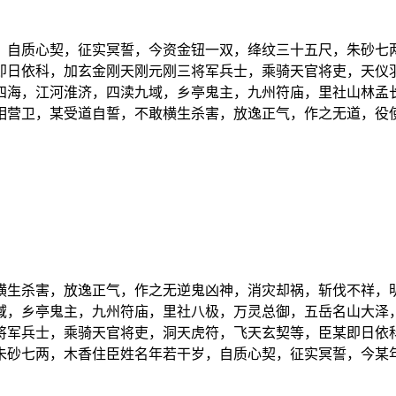
，自质心契，征实冥誓，今资金钮一双，绛纹三十五尺，朱砂七
即日依科，加玄金刚天刚元刚三将军兵士，乘骑天官将吏，天仪
四海，江河淮济，四渎九域，乡亭鬼主，九州符庙，里社山林孟
相营卫，某受道自誓，不敢横生杀害，放逸正气，作之无道，役
横生杀害，放逸正气，作之无逆鬼凶神，消灾却祸，斩伐不祥，
域，乡亭鬼主，九州符庙，里社八极，万灵总御，五岳名山大泽
将军兵士，乘骑天官将吏，洞天虎符，飞天玄契等，臣某即日依
朱砂七两，木香住臣姓名年若干岁，自质心契，征实冥誓，今某