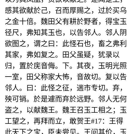
感其欲献於己，召而厚赐之，过於买乌
之金十倍。魏田父有耕於野者，得宝玉
径尺，弗知其玉也，以告邻人。邻人阴
欲图之，谓之曰：此怪石也，畜之弗利
其家，弗如复之。田父虽疑，犹录以
归，置於庑音侮。下。其夜，玉明光照
一室，田父称家大怖，音故切。复以告
邻人。曰：此怪之征，遄市专切。弃，
殃可销。於是遽而弃於远野。邻人无何
盗之，以献魏王。魏王召玉工相之；玉
工望之，再拜而立，敢贺王#17：王得
此天下之宝，臣未尝见。王问其价，玉