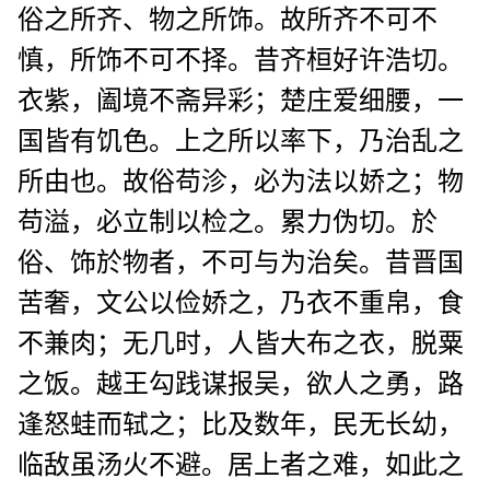
俗之所齐、物之所饰。故所齐不可不
慎，所饰不可不择。昔齐桓好许浩切。
衣紫，阖境不斋异彩；楚庄爱细腰，一
国皆有饥色。上之所以率下，乃治乱之
所由也。故俗苟沴，必为法以娇之；物
苟溢，必立制以检之。累力伪切。於
俗、饰於物者，不可与为治矣。昔晋国
苦奢，文公以俭娇之，乃衣不重帛，食
不兼肉；无几时，人皆大布之衣，脱粟
之饭。越王勾践谋报吴，欲人之勇，路
逢怒蛙而轼之；比及数年，民无长幼，
临敌虽汤火不避。居上者之难，如此之