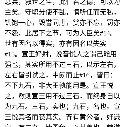
息兵，救世之斗，此仁君之德，可以为
主矣。守职分使不乱，慎所任而无私，
饥饱一心，毁誉同虑，赏亦不忘，罚亦
不怨，此居下之节，可为人臣矣#14。
世有因名以得实，亦有因名以失实
#15。宣王好射，说音悦人之谓己能用
强也，其实所用不过三石；以示左右，
左右皆引试之，中阙而止#16，皆曰：
不下九石，非大王孰能用是。宣王悦
之。然则宣王用不过三石，而终身自以
为九石。三石，实也；九石，名也。宣
王悦其名而丧其实。齐有黄公者，好谦