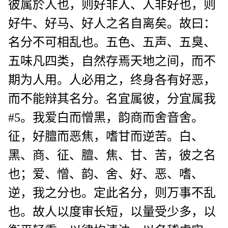
彼属於人也，则好非人、人非好也，则
好牛、好马、好人之名自离矣。故曰：
名分不可相乱也。五色、五声、五臭、
五味凡四类，自然存焉天地之间，而不
期为人用。人必用之，终身各有好恶，
而不能辩其名分。名宜属彼，分宜属我
#5。我爱白而憎黑，韵商而舍音舍。
征，好膻而恶焦，嗜甘而逆苦。白、
黑、商、征、膻、焦、甘、苦，彼之名
也；爱、憎、韵、舍、好、恶、嗜、
逆，我之分也。定此名分，则万事不乱
也。故人以度审长短，以量受少多，以