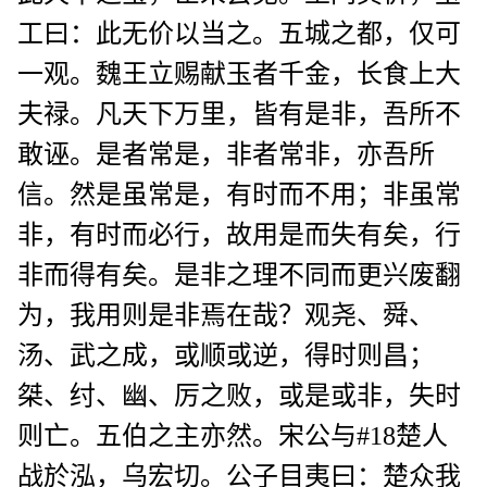
工曰：此无价以当之。五城之都，仅可
一观。魏王立赐献玉者千金，长食上大
夫禄。凡天下万里，皆有是非，吾所不
敢诬。是者常是，非者常非，亦吾所
信。然是虽常是，有时而不用；非虽常
非，有时而必行，故用是而失有矣，行
非而得有矣。是非之理不同而更兴废翻
为，我用则是非焉在哉？观尧、舜、
汤、武之成，或顺或逆，得时则昌；
桀、纣、幽、厉之败，或是或非，失时
则亡。五伯之主亦然。宋公与#18楚人
战於泓，乌宏切。公子目夷曰：楚众我