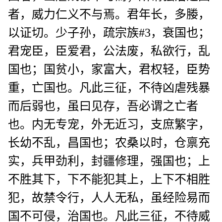
者，威力仁义不与焉。君年长，多媵，
以证切。少子孙，疏宗族#3，衰国也；
君宠臣，臣爱君，公法废，私欲行，乱
国也；国贫小，家富大，君权轻，臣势
重，亡国也。凡此三征，不待凶虐残暴
而后弱也，虽曰见存，吾必谓之亡者
也。内无专宠，外无近习，支庶繁字，
长幼不乱，昌国也；农桑以时，仓禀充
实，兵甲劲利，封疆修理，强国也；上
不胜其下，下不能犯其上，上下不相胜
犯，故禁令行，人人无私，虽经险易而
国不可侵，治国也。凡此三征，不待威