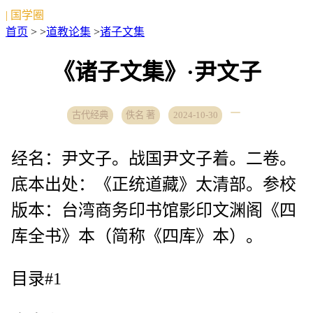
| 国学圈
首页
> >
道教论集
>
诸子文集
《诸子文集》·尹文子
古代经典
佚名 著
2024-10-30
经名：尹文子。战国尹文子着。二卷。
底本出处：《正统道藏》太清部。参校
版本：台湾商务印书馆影印文渊阁《四
库全书》本（简称《四库》本）。
目录#1