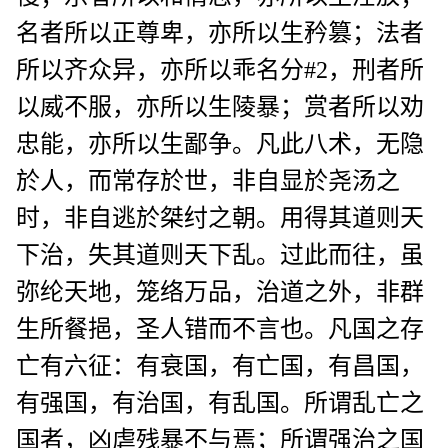
名者所以正尊卑，亦所以生矜篡；法者
所以齐众异，亦所以乖名分#2，刑者所
以威不服，亦所以生陵暴；赏者所以劝
忠能，亦所以生鄙争。凡此八术，无隐
於人，而常存於世，非自显於尧汤之
时，非自逃於桀纣之朝。用得其道则天
下治，失其道则天下乱。过此而往，虽
弥纶天地，笼络万品，治道之外，非群
生所餐挹，圣人错而不言也。凡国之存
亡有六征：有衰国，有亡国，有昌国，
有强国，有治国，有乱国。所谓乱亡之
国者，凶虐残暴不与焉；所谓强治之国