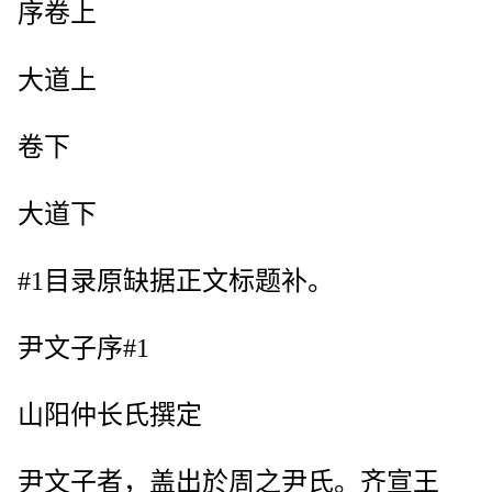
序卷上
大道上
卷下
大道下
#1目录原缺据正文标题补。
尹文子序#1
山阳仲长氏撰定
尹文子者，盖出於周之尹氏。齐宣王