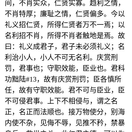
间，不肖实众，仁贤实寡。趋利之情，
不肖特厚；廉耻之情，仁贤偏多。今以
礼义招仁贤，所得仁贤者万不一焉；以
名利招不肖，所得不肖者触地是焉。故
曰：礼义成君子，君子未必须礼义；名
利治小人，小人不可无名利。庆赏刑
罚，君事也；守职效能，臣业也。君科
功黜陆#13，故有庆赏刑罚；臣各慎所
任，故有守职效能。君不可与臣业，臣
不可侵君事。上下不相侵与，谓之名
正，名正而法顺也。接万物使分，别海
内使不杂，见侮不辱，见推不矜，禁暴