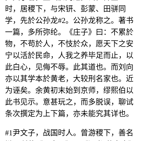
时，居稷下，与宋钘、彭蒙、田骈同
学，先於公孙龙#2。公孙龙称之。著书
一篇，多所弥纶。《庄子》曰：不累於
物，不苟於人，不忮於众，愿天下之安
宁以活於民命，人我之养毕足而止，以
此白心，见侮不辱。此其道也。而刘向
亦以其学本於黄老，大较刑名家也。近
为诬矣。余黄初末始到京师，缪熙伯以
此书见示。意甚玩之，而多脱误，聊试
条次撰定为上下篇，亦未能究其详也。
#1尹文子，战国时人。曾游稷下，善名