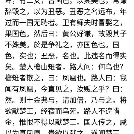
卑，有二女，皆国色。以其美也，常谦
辞毁之，以为丑恶。丑恶之名远布，年
过而一国无聘者。卫有鳏夫时冒娶之，
果国色。然后曰：黄公好谦，故毁其子
不姝美。於是争礼之，亦国色也。国
色，实也；丑恶，名也。此违名而得实
矣。楚人檐山雉者，路人问：何乌也？
檐雉者欺之，曰：凤凰也。路人曰：我
闻有凤凰，今直见之，汝贩之乎？曰：
然。则十金弗与，请加倍，乃与之。将
欲献楚王，经宿而乌死。路人不遑惜
金，惟恨不得以献楚王。国人传之，咸
以为真凤凰，贵欲以献之。遂闻楚王，