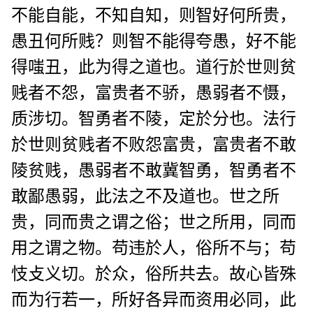
不能自能，不知自知，则智好何所贵，
愚丑何所贱？则智不能得夸愚，好不能
得嗤丑，此为得之道也。道行於世则贫
贱者不怨，富贵者不骄，愚弱者不慑，
质涉切。智勇者不陵，定於分也。法行
於世则贫贱者不败怨富贵，富贵者不敢
陵贫贱，愚弱者不敢冀智勇，智勇者不
敢鄙愚弱，此法之不及道也。世之所
贵，同而贵之谓之俗；世之所用，同而
用之谓之物。苟违於人，俗所不与；苟
忮攴义切。於众，俗所共去。故心皆殊
而为行若一，所好各异而资用必同，此