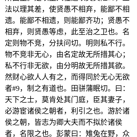
法以理其差，使贤愚不相弃，能鄙不相
遗。能鄙不相遗，则能鄙齐功；贤愚不
相弃，则贤愚等虑，此至治之卫也。名
定则物不竞，分扶问切。明则私不行。
物不竞非无心，由名定故无所措其心；
私不行非无欲，由分明故无所措其欲。
然财心欲人人有之，而得同於无心无欲
者#9，制之有道也。田骈蒲眠切。曰：
天下之士，莫肯处其门庭，臣其妻子，
必游宦诸侯之朝者，利引之也。游於诸
侯之朝，皆志为卿大夫而不拟於诸侯
者，名限之也。彭蒙曰：雉兔在野，众