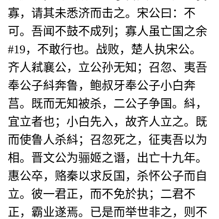
寡，请其未悉济而击之。宋公曰：不
可。吾闻不鼓不成列；寡人虽亡国之余
#19，不敢行也。战败，楚人执宋公。
齐人弒襄公，立公孙无知；召忽、夷吾
奉公子紏奔鲁，鲍叔牙奉公子小白奔
莒。既而无知被杀，二公子争国。紏，
宜立者也；小白先入，故齐人立之。既
而使鲁人杀紏；召忽死之，征夷吾以为
相。晋文公为骊姬之谮，出亡十九年。
惠公卒，赂秦以求反国，杀怀公子而自
立。彼一君正，而不免於执；二君不
正，霸业遂焉。已是而举世非之，则不