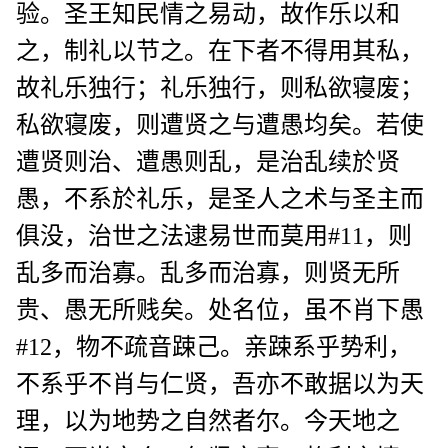
验。圣王知民情之易动，故作乐以和
之，制礼以节之。在下者不得用其私，
故礼乐独行；礼乐独行，则私欲寝废；
私欲寝废，则遭贤之与遭愚均矣。若使
遭贤则治、遭愚则乱，是治乱续於贤
愚，不系於礼乐，是圣人之术与圣主而
俱没，治世之法逮易世而莫用#11，则
乱多而治寡。乱多而治寡，则贤无所
贵、愚无所贱矣。处名位，虽不肖下愚
#12，物不疏音踈己。亲踈系乎势利，
不系乎不肖与仁贤，吾亦不敢据以为天
理，以为地势之自然者尔。今天地之