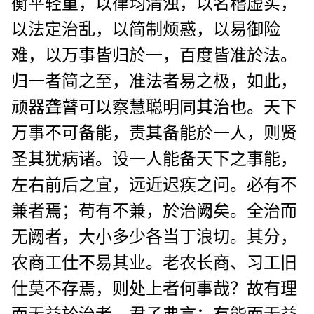
衡平轻重，以律均清浊，以名稽虚实，
以法定治乱，以简制烦惑，以易御险
难，以万事皆归於一，百度皆准於法。
归一者简之至，准法者易之极，如此，
顽器聋瞽可以察慧聪明同其治也。天下
万事不可备能，责其备能於一人，则贤
圣其犹病诸。设一人能备天下之事能，
左右前后之宜，远近迟疾之问。必有不
兼者焉；苟有不兼，於治阙矣。全治而
无阙者，大小多少各当丁浪切。其分，
农商工仕不易其业。老农长商、习工旧
仕莫不存焉，则处上者何事哉？故有理