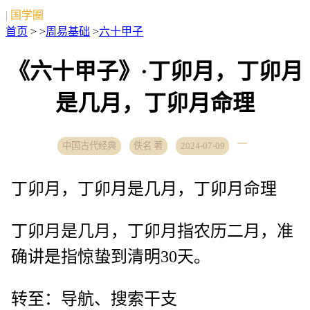
| 国学圈
首页
> >
周易基础
>
六十甲子
《六十甲子》·丁卯月，丁卯月
是几月，丁卯月命理
中国古代经典
佚名 著
2024-07-09
丁卯月，丁卯月是几月，丁卯月命理
丁卯月是几月，丁卯月指农历二月，准
确讲是指惊蛰到清明30天。
转至：导航、搜索干支