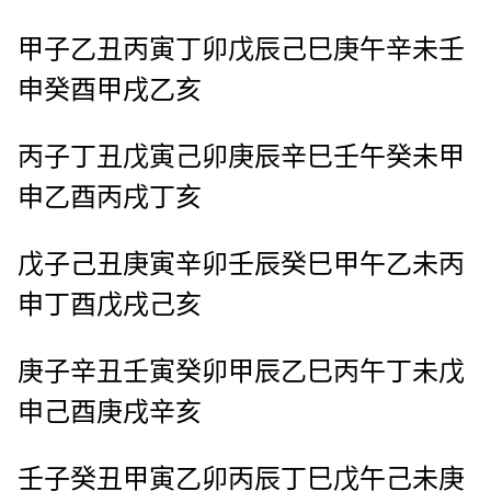
甲子乙丑丙寅丁卯戊辰己巳庚午辛未壬
申癸酉甲戌乙亥
丙子丁丑戊寅己卯庚辰辛巳壬午癸未甲
申乙酉丙戌丁亥
戊子己丑庚寅辛卯壬辰癸巳甲午乙未丙
申丁酉戊戌己亥
庚子辛丑壬寅癸卯甲辰乙巳丙午丁未戊
申己酉庚戌辛亥
壬子癸丑甲寅乙卯丙辰丁巳戊午己未庚