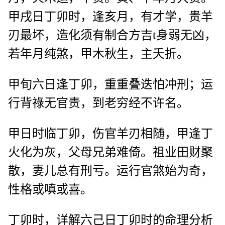
甲戌日丁卯时，逢亥月，有才学，贵羊
刃最坏，造化须有制合方吉t身弱无凶，
若年月纯煞，甲木秋生，主夭折。
甲旬六日逢丁卯，重重叠迭怕冲刑；运
行背祿无官责，到老穷经不许名。
甲日时临丁卯，伤官羊刃相随，甲逢丁
火化为灰，父母兄弟难倚。祖业田财聚
散，妻儿总有刑亏。运行官煞始为奇，
性格或嗔或喜。
丁卯时，详解六己日丁卯时的命理分析