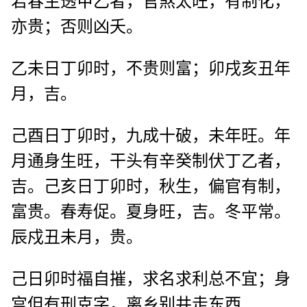
若春生透甲乙者，官煞太旺，有制化，
亦贵；否则凶夭。
乙未日丁卯时，不贵则富；卯戌亥丑年
月，吉。
己酉日丁卯时，九成十破，未年旺。年
月通身生旺，干头有辛癸制伏丁乙者，
吉。己亥日丁卯时，秋生，偏官有制，
富贵。春寿促。夏身旺，吉。冬平常。
辰戍丑未月，贵。
己日卯时福自摧，求名求利总不宜；身
宫但有刑克字，离乡别井走东西.