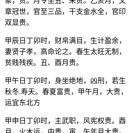
象，贵。月令坐丑、未贵。乙亥月，文
章冠世，官至三品，干支金水全，官印
双显贵。
甲辰日丁卯时，财帛满目，生计盈余，
妻贤子孝，高命论之。春生太旺无制，
贫贱残疾。丑、酉月贵。
甲午日丁卯时，身坐绝地，凶刑，若生
秋冬.寿夭。春夏富贵，甲午月，大贵，
运宜东北方
甲申日丁卯时，主武职，风宪权贵。酉
月，火木运，中贵。寅、午年月大贵。