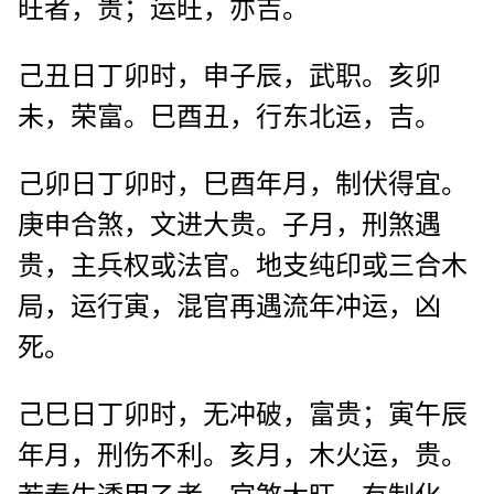
旺者，贵；运旺，亦吉。
己丑日丁卯时，申子辰，武职。亥卯
未，荣富。巳酉丑，行东北运，吉。
己卯日丁卯时，巳酉年月，制伏得宜。
庚申合煞，文进大贵。子月，刑煞遇
贵，主兵权或法官。地支纯印或三合木
局，运行寅，混官再遇流年冲运，凶
死。
己巳日丁卯时，无冲破，富贵；寅午辰
年月，刑伤不利。亥月，木火运，贵。