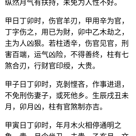
纵然月气有扶持，未免为人性不好。
甲日丁卯时，伤官羊刃，甲用辛为官，
丁字伤之，用已为財，卯中乙木劫之，
主为人凶狠。若柱透辛，伤官见官，刑
害百端，运气凶险，不得善终，柱有七
煞合刃，行财官印绶，大贵。
甲子日丁卯时，克剝悭吝，作事进退，
不免刑伤妻子，或死他乡。生辰戌丑未
月，卯月凶，柱有官煞制亦吉。
甲寅日丁卯时，年月木火相停通明之