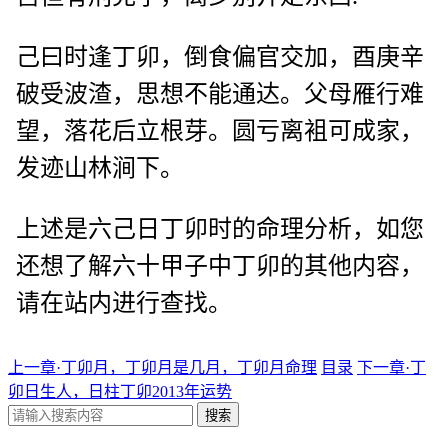
己曰时逢丁卯，倒食偏官交加，酉庚辛
破受波渣，思想不能通达。父母雁行难
望，落花后立根芽。圆亏离袓可成家，
发迹山林涧下。
上述是六己日丁卯时的命理分析，如您
还想了解六十甲子中丁卯的其他内容，
请在站内进行查找。
上一章·丁卯月，丁卯月是几月，丁卯月命理
目录
下一章·丁
卯日生人，日柱丁卯2013年运势
搜索