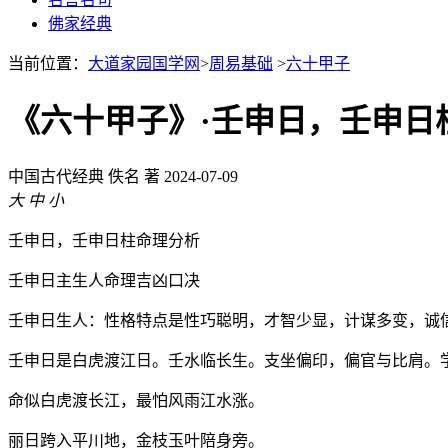
佛家经典
当前位置：
大道家园国学网
>
周易基础
>
六十甲子
《六十甲子》·壬申日，壬申日
中国古代经典
佚名 著
2024-07-09
大
中
小
壬申日，壬申日柱命理分析
壬申日主生人命理吉凶口决
壬申日生人：性格特点是性巧聪明，才智少显，计谋多变，诚
壬申日是白虎渡江日。壬水临长生。支坐偏印，偏官与比肩。
命似白虎渡长江，最怕风雨江水涨。
丽日跨入平川地，金枝玉叶陪身旁。