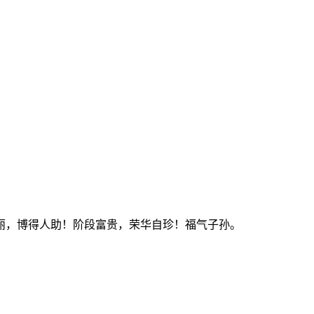
丽，博得人助！阶段富贵，荣华自珍！福气子孙。