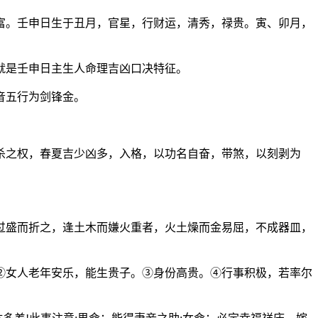
富。壬申日生于丑月，官星，行财运，清秀，禄贵。寅、卯月，
就是壬申日主生人命理吉凶口决特征。
音五行为剑锋金。
杀之权，春夏吉少凶多，入格，以功名自奋，带煞，以刻剥为
过盛而折之，逢土木而嫌火重者，火土燥而金易屈，不成器皿，
②女人老年安乐，能生贵子。③身份高贵。④行事积极，若率尔