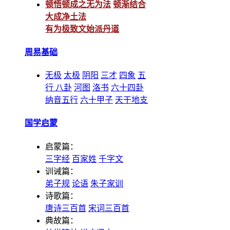
顿悟顿成之无为法
顿渐结合
大成净土法
有为极致文始派丹道
周易基础
无极
太极
阴阳
三才
四象
五
行
八卦
河图
洛书
六十四卦
纳音五行
六十甲子
天干地支
国学启蒙
启蒙篇：
三字经
百家姓
千字文
训诫篇：
弟子规
论语
朱子家训
诗歌篇：
唐诗三百首
宋词三百首
典故篇：