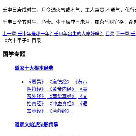
壬申日庚戌时生，月令通火气或木气，主人富贵;不通气，但
壬申日辛亥时生，命贵。生于辰戌丑未月，属杂气财官格，命
上一章·壬申年是哪一年？壬申年出生的人命好吗？
目录
下一章·
《六十甲子》目录
国学专题
道家十大根本经典
《周易》
《道德经》
《黄帝
阴符经》
《黄帝内经》
《黄
帝外经》
《南华真经》
《文
始真经》
《冲虚真经》
《通
玄真经》
《清静经》
道家文始派法脉传承