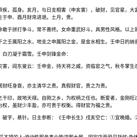
带疾，孤身。亥月，与日支相害（申亥害），破财，见官星，大
生于申、酉月财帛进退。土月，贵。
命敢于拼打争斗，常不善终。女命重武好斗，具男性风格。以上
干之壬属阳之水，地支之申属阳之金，是金水相生。壬申日的纳
，白刃凝于霜雪。壬申剑锋金命：
灾害，阎东叟云：壬申金，持天将之威，资临官之气，秋冬掌生
居财旺身衰，亦主清华之贵。真假财官，贵之为贵。
之干印，故地天禄。自刚之乡，为权柄之任也。断爱者，金刚旺
为权，虽财少丰盈，亦可贵于权衡。得财官为福之贵。
，破字，悬针。日主参断：《壬申长生》戌亥空亡：①宜晚婚。