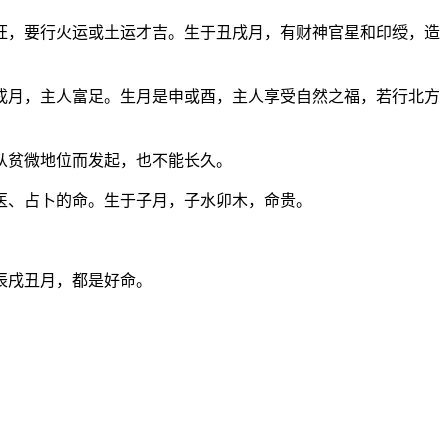
旺，要行火运或土运才吉。生于丑戌月，有财神官星和印绶，造
戌月，主人富足。生月是申或酉，主人享受自然之福，若行北方
从贫微地位而发起，也不能长久。
医、占卜的命。生于子月，子水卯木，命贵。
。
辰戌丑月，都是好命。