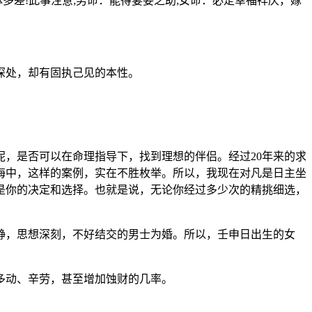
多差!此事注意;男命：能得妻妾之助;女命：必定幸福祥庆，嫁
深处，却有固执己见的本性。
，是否可以在命理指导下，找到理想的伴侣。经过20年来的求
海中，这样的案例，实在不胜枚举。所以，我现在对凡是日主坐
是你的决定和选择。也就是说，无论你经过多少次的精挑细选，
静，思想深刻，不好结交的男士为婚。所以，壬申日出生的女
多动、辛劳，甚至增加蚀财的几率。