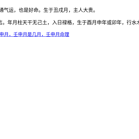
行通气运，也是好命。生于丑戌月，主人大贵。
吉。年月柱天干无己土，入日禄格，生于酉月申年或卯年，行水
壬申月，壬申月是几月，壬申月命理