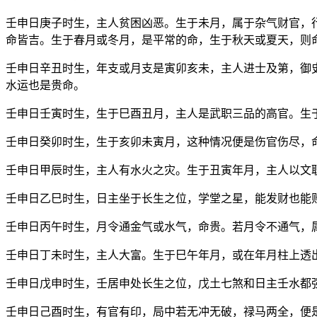
壬申日庚子时生，主人贫困凶恶。生于未月，属于杂气财官，
命皆吉。生于春月或冬月，是平常的命，生于秋天或夏天，则
壬申日辛丑时生，年支或月支是寅卯亥未，主人进士及第，御
水运也是贵命。
壬申日壬寅时生，生于巳酉丑月，主人是武职三品的高官。生
壬申日癸卯时生，生于亥卯未寅月，这种情况便是伤官伤尽，
壬申日甲辰时生，主人有水火之灾。生于丑寅年月，主人以文
壬申日乙巳时生，日主坐于长生之位，学堂之星，能发财也能
壬申日丙午时生，月令通金气或水气，命贵。若月令不通气，
壬申日丁未时生，主人大富。生于巳午年月，或在年月柱上透
壬申日戊申时生，壬居申处长生之位，戊土七煞和日主壬水都
壬申日己酉时生，有官有印，局中若无冲无破，禄马两全，便