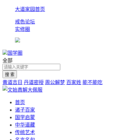
大道家园首页
戒色论坛
实修圈
国学圈
全部
黄道吉日
丹道密授
周公解梦
百家姓
能不能吃
首页
诸子百家
国学启蒙
中华道藏
传统艺术
名言名句