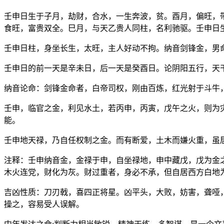
壬申日生于子月，劫财，合水，一生奔波，贫。酉月，偏旺，
食旺，富贵双全。巳月，与天乙贵人同柱，名利驰驱。壬申日
壬申日柱，身坐长生，太旺，主人好动不拘。纳音剑锋金，男
壬申日的前一天是辛未日，后一天是癸酉日。论阴阳五行，天
纳音论命：剑锋金命者，白帝司权，刚由百炼，红光射于斗牛
壬申，临官之金，利见水土，若丙申，丙寅，戊午之火，则为
能。
壬申地天禄，乃自任权制之金。而有断爱，土木而嫌火重，虽
注释：壬申纳音金，金禄于申，自坐禄地，申中藏戊，戊为金
木火连党，财化为灰。财过重者，身必不承，但自居西方白地
吉凶性质：刀刃戟，喜四正将星。凶平头，大败，妨害，聋哑
操之，容易受人误解。