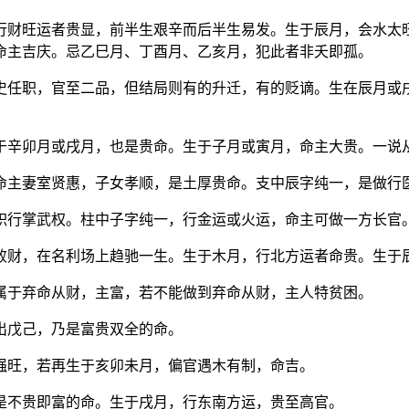
行财旺运者贵显，前半生艰辛而后半生易发。生于辰月，会水太
命主吉庆。忌乙巳月、丁酉月、乙亥月，犯此者非夭即孤。
史任职，官至二品，但结局则有的升迁，有的贬谪。生在辰月或
于辛卯月或戌月，也是贵命。生于子月或寅月，命主大贵。一说
命主妻室贤惠，子女孝顺，是土厚贵命。支中辰字纯一，是做行
职行掌武权。柱中子字纯一，行金运或火运，命主可做一方长官
败财，在名利场上趋驰一生。生于木月，行北方运者命贵。生于
属于弃命从财，主富，若不能做到弃命从财，主人特贫困。
出戊己，乃是富贵双全的命。
强旺，若再生于亥卯未月，偏官遇木有制，命吉。
是不贵即富的命。生于戌月，行东南方运，贵至高官。