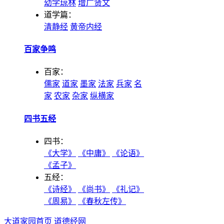
幼学琼林
增广贤文
道学篇：
清静经
黄帝内经
百家争鸣
百家：
儒家
道家
墨家
法家
兵家
名
家
农家
杂家
纵横家
四书五经
四书：
《大学》
《中庸》
《论语》
《孟子》
五经：
《诗经》
《尚书》
《礼记》
《周易》
《春秋左传》
大道家园首页
道德经网