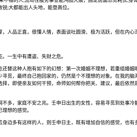
采不错的人;流动性服务事业能鸿图大展，固定店面恐见耗忧;身体
敏锐;大都能出人头地，能登高位。
厚，人品正直，很懂人情，表面谈吐圆滑、极为活跃，但在内心
征。一生中有遭盗、失财之危。
总还替这种人抱有如下的幻想：第一次婚姻不理想，若重组婚姻呢
少寻觅，最终自己抱回家的，仍然是个不理想的对象。在我的脑
选择，即使亲友如何干预，命师如何帮你把关、建议，最后依然
嗣不多，家庭不安之兆。壬申日出生的女性，容易寻觅到处事冷
己理想的感觉。
若身边多有这样的人，则壬申日主，既有增加自信的感觉，也有