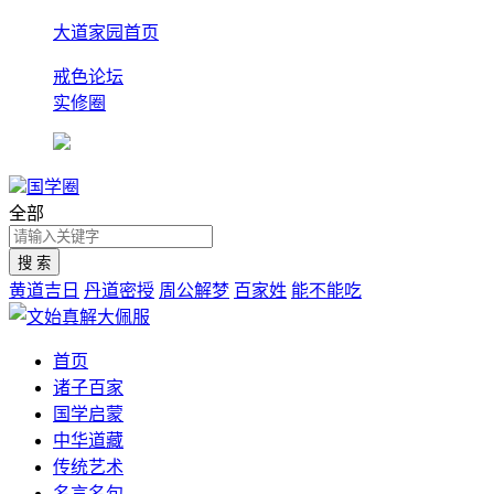
大道家园首页
戒色论坛
实修圈
国学圈
全部
黄道吉日
丹道密授
周公解梦
百家姓
能不能吃
首页
诸子百家
国学启蒙
中华道藏
传统艺术
名言名句