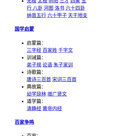
无极
太极
阴阳
三才
四象
五
行
八卦
河图
洛书
六十四卦
纳音五行
六十甲子
天干地支
国学启蒙
启蒙篇：
三字经
百家姓
千字文
训诫篇：
弟子规
论语
朱子家训
诗歌篇：
唐诗三百首
宋词三百首
典故篇：
幼学琼林
增广贤文
道学篇：
清静经
黄帝内经
百家争鸣
百家：