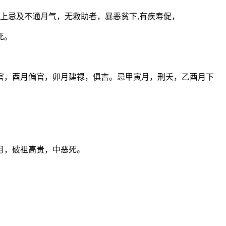
上忌及不通月气，无救助者，暴恶贫下,有疾寿促，
死。
官，酉月偏官，卯月建禄，俱吉。忌甲寅月，刑夭，乙酉月下
月，破祖高贵，中恶死。
。