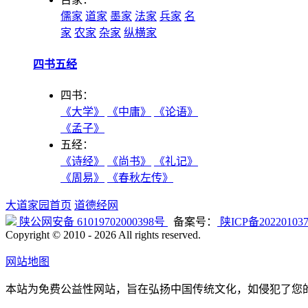
儒家
道家
墨家
法家
兵家
名
家
农家
杂家
纵横家
四书五经
四书：
《大学》
《中庸》
《论语》
《孟子》
五经：
《诗经》
《尚书》
《礼记》
《周易》
《春秋左传》
大道家园首页
道德经网
陕公网安备 61019702000398号
备案号：
陕ICP备20220103
Copyright © 2010 -
2026 All rights reserved.
网站地图
本站为免费公益性网站，旨在弘扬中国传统文化，如侵犯了您