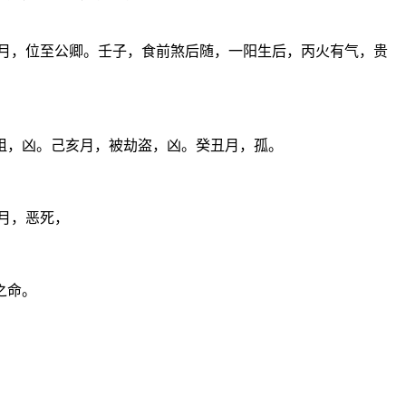
月，位至公卿。壬子，食前煞后随，一阳生后，丙火有气，贵
祖，凶。己亥月，被劫盗，凶。癸丑月，孤。
月，恶死，
之命。