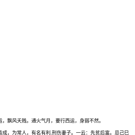
运，飘风夭贱。通火气月，要行西运，身弱不然。
成，为常人，有名有利.刑伤妻子。一云：先贫后富。忌己巳