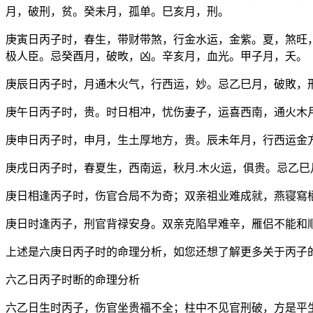
月，破刑，贫。癸未月，孤单。巳亥月，刑。
庚寅日丙子时，春生，带财带煞，行金水运，金紫。夏，煞旺
极人臣。忌癸酉月，破畋，凶。辛亥月，血光。甲子月，夭。
庚辰日丙子时，月通木火气，行西运，妙。忌乙巳月，破敗，
庚午日丙子时，贵。时日相冲，忧伤妻子，运喜西南，通火木
庚申日丙子时，申月，生土厚地方，贵。辰未年月，行西运金
庚戌日丙子时，春夏生，西南运，秋月.木火运，俱贵。忌乙
庚日相逢丙子时，伤官合局不为奇；双亲祖业难成就，燕寝寫
庚日时逢丙子，刑官背禄安身。双亲克陷早难辛，雁侣不能和
上述是六庚日丙子时的命理分析，如您还想了解更多关于丙子
六乙日丙子时断的命理分析
六乙日生时丙子，伤官坐贵福不全；柱中不见官刑破，方是平