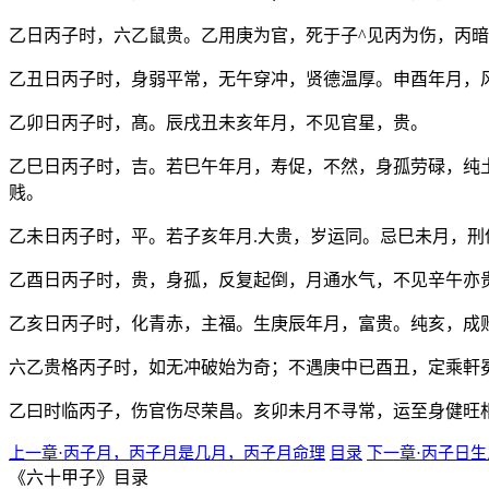
乙日丙子时，六乙鼠贵。乙用庚为官，死于子^见丙为伤，丙
乙丑日丙子时，身弱平常，无午穿冲，贤德温厚。申酉年月，
乙卯日丙子时，髙。辰戌丑未亥年月，不见官星，贵。
乙巳日丙子时，吉。若巳午年月，寿促，不然，身孤劳碌，纯
贱。
乙未日丙子时，平。若子亥年月.大贵，岁运同。忌巳未月，
乙酉日丙子时，贵，身孤，反复起倒，月通水气，不见辛午亦
乙亥日丙子时，化青赤，主福。生庚辰年月，富贵。纯亥，成
六乙贵格丙子时，如无冲破始为奇；不遇庚中已酉丑，定乘軒
乙曰时临丙子，伤官伤尽荣昌。亥卯未月不寻常，运至身健旺
上一章·丙子月，丙子月是几月，丙子月命理
目录
下一章·丙子日生
《六十甲子》目录