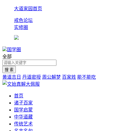
大道家园首页
戒色论坛
实修圈
国学圈
全部
黄道吉日
丹道密授
周公解梦
百家姓
能不能吃
首页
诸子百家
国学启蒙
中华道藏
传统艺术
名言名句