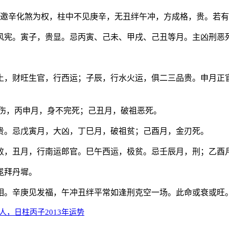
暗邀辛化煞为权，柱中不见庚辛，无丑绊午冲，方成格，贵。若有
风宪。寅子，贵显。忌丙寅、己未、甲戌、己丑等月。主凶刑恶
土，财旺生官，行西运；子辰，行水火运，俱二三品贵。申月正
刑伤，丙申月，身不完死；己丑月，破祖恶死。
贵。忌戊寅月，大凶，丁巳月，破祖贫；己酉月，金刃死。
败，丑月，行南运郎官。巳午西运，极贫。忌壬辰月，刑；乙酉
冕拜丹墀。
相。辛庚见发福，午冲丑绊平常如逢刑克空一场。此命或衰或旺
人，日柱丙子2013年运势