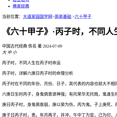
佛家经典
当前位置：
大道家园国学网
>
周易基础
>
六十甲子
《六十甲子》·丙子时，不同人
中国古代经典
佚名 著
2024-07-09
大
中
小
丙子时，不同人生在丙子时命运
丙子时，详解六庚日丙子时的命理分析
丙子时在不同的年份、月份、日子，其代表的内容也就大不相
六庚日生时丙子，身鬼俱衷退神强；有托荣华无托贱，鬼逢生
庚日丙子时，身鬼俱衰弱，庚以癸为伤，丙为鬼。子上庚死、
庚子日丙子时，贵。年月再子，并冲，午中丁为官，己为印，