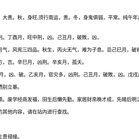
，大贵。秋，身旺,须行南运，贵。冬，身鬼俱弱，平常。纯午年
刑。丁酉月，旺中刑，凶。己丑月，破敗，凶，
月气，风宪三四品。秋生，丙火无气，难为子息。忌己巳月，破
方，吉。辛巳月，凶刑。辛亥月，孤夭。
巳月，凶、破。乙亥月，官灾多，凶刑。己丑月，破敗，凶。戊戌
栖别立基。
顺。废学经商发福，田生后懶先勤。家居财帛晚才成，先暗后明
的其他内容，请在站内进行查找。
生贵禄緣。