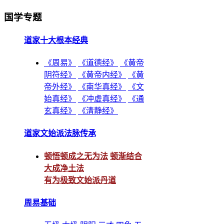
国学专题
道家十大根本经典
《周易》
《道德经》
《黄帝
阴符经》
《黄帝内经》
《黄
帝外经》
《南华真经》
《文
始真经》
《冲虚真经》
《通
玄真经》
《清静经》
道家文始派法脉传承
顿悟顿成之无为法
顿渐结合
大成净土法
有为极致文始派丹道
周易基础