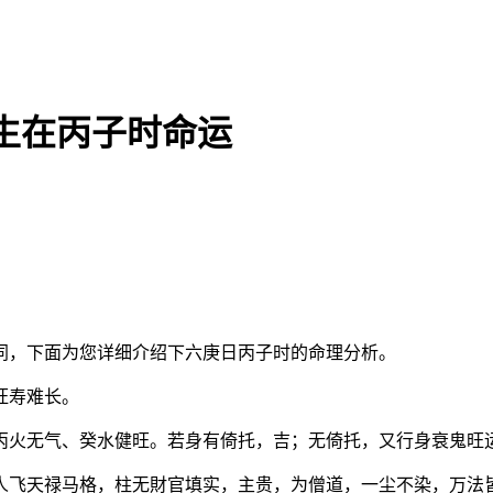
生在丙子时命运
同，下面为您详细介绍下六庚日丙子时的命理分析。
旺寿难长。
丙火无气、癸水健旺。若身有倚托，吉；无倚托，又行身衰鬼旺
人飞天禄马格，柱无財官填实，主贵，为僧道，一尘不染，万法皆