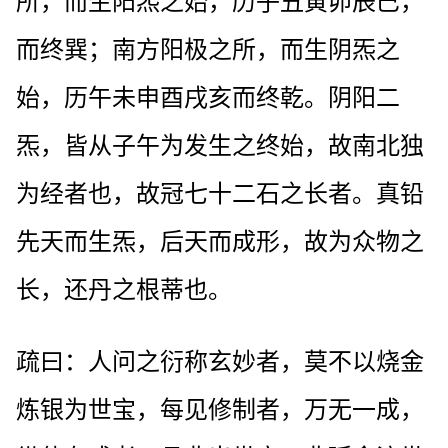
所，而生阳炁之始，历子丑寅卯辰巳，
而终巽；南方阳极之所，而生阴炁之
始，历午未申酉戌亥而终乾。阴阳二
炁，皆从子午为发生之终始，故南北独
为经者也，故冠七十二石之长者。真铅
先天而生炁，后天而成形，故为众物之
长，还丹之根蒂也。
疏曰：人问之衍称玄妙者，莫不以烧金
炼银为世宝，每见修制者，万无一成，