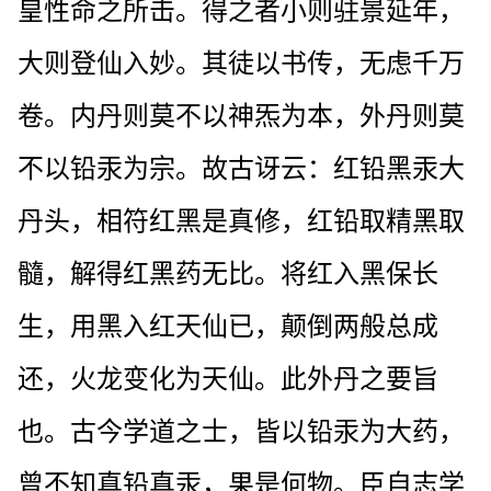
皇性命之所击。得之者小则驻景延年，
大则登仙入妙。其徒以书传，无虑千万
卷。内丹则莫不以神炁为本，外丹则莫
不以铅汞为宗。故古讶云：红铅黑汞大
丹头，相符红黑是真修，红铅取精黑取
髓，解得红黑药无比。将红入黑保长
生，用黑入红天仙已，颠倒两般总成
还，火龙变化为天仙。此外丹之要旨
也。古今学道之士，皆以铅汞为大药，
曾不知真铅真汞，果是何物。臣自志学