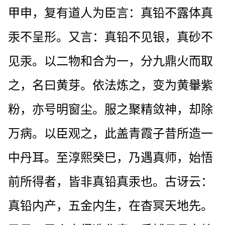
甲申，复有道人为臣言：真铅不露体真
汞不呈形。又言：真铅不见银，真砂不
见汞。以二物和合为一，分九鼎火而取
之，名曰黄芽。依法炼之，变为黄轝紫
粉，亦号明窗尘。服之聚精敛神，却除
万病。以臣观之，此盖青霞子昔所造一
中丹耳。至淳熙癸巳，乃遇真师，始悟
前所得者，皆非真铅真汞也。古讶云：
真铅内产，五金内生，在杳冥天地先。