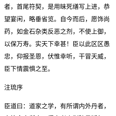
者，首尾符契，是用昧死缮写上进，恭
望宴闲，略垂省览。自今而后，愿饰尚
药，如金石杂类反恶之剂，不使上御，
以保万寿。实天下幸甚！臣以此区区愚
忠，仰报圣恩，伏惟幸听，干冒天威，
臣下情震惧之至。
注琉序
臣道曰：道家之学，有所谓内外丹者，