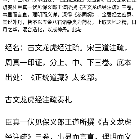
疏奏札臣真一伏见保义郎王道所撰《古文龙虎经注疏》三卷，
事显而言直，理明而义详，深得《参同契》，金碧经之密意。
其说外丹，皆不以五金八石诸杂类为药材，止取天地之精，日
月之华，混合造化，以成神丹。此与
经名：古文龙虎经注疏。宋王道注疏，
周真一印证，分上、中、下三卷。底本
出处：《正统道藏》太玄部。
古文龙虎经注疏奏札
臣真一伏见保义郎王道所撰《古文龙虎
经注疏》三卷，事显而言直，理明而义