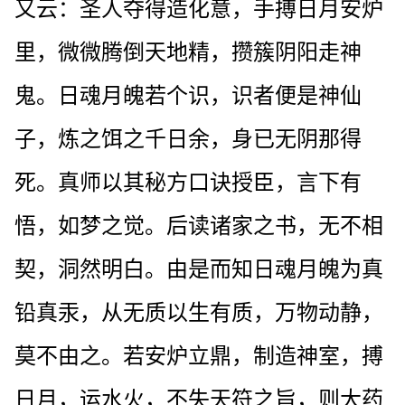
又云：圣人夺得造化意，手搏日月安炉
里，微微腾倒天地精，攒簇阴阳走神
鬼。日魂月魄若个识，识者便是神仙
子，炼之饵之千日余，身已无阴那得
死。真师以其秘方口诀授臣，言下有
悟，如梦之觉。后读诸家之书，无不相
契，洞然明白。由是而知日魂月魄为真
铅真汞，从无质以生有质，万物动静，
莫不由之。若安炉立鼎，制造神室，搏
日月，运水火，不失天符之旨，则大药