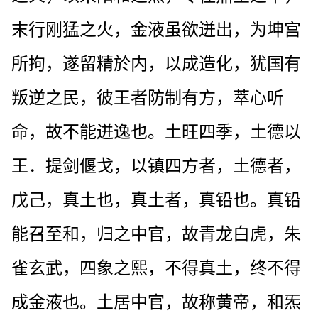
末行刚猛之火，金液虽欲迸出，为坤宫
所拘，遂留精於内，以成造化，犹国有
叛逆之民，彼王者防制有方，萃心听
命，故不能迸逸也。土旺四季，土德以
王．提剑偃戈，以镇四方者，土德者，
戊己，真土也，真土者，真铅也。真铅
能召至和，归之中官，故青龙白虎，朱
雀玄武，四象之熙，不得真土，终不得
成金液也。土居中官，故称黄帝，和炁