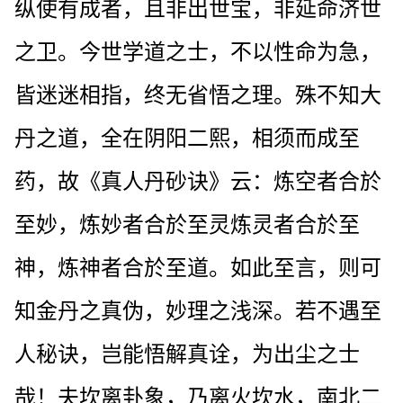
纵使有成者，且非出世宝，非延命济世
之卫。今世学道之士，不以性命为急，
皆迷迷相指，终无省悟之理。殊不知大
丹之道，全在阴阳二熙，相须而成至
药，故《真人丹砂诀》云：炼空者合於
至妙，炼妙者合於至灵炼灵者合於至
神，炼神者合於至道。如此至言，则可
知金丹之真伪，妙理之浅深。若不遇至
人秘诀，岂能悟解真诠，为出尘之士
哉！夫坎离卦象，乃离火坎水，南北二