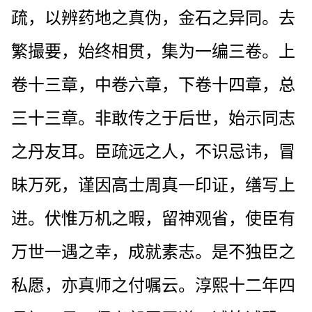
疏，以辨药地之真伪，金石之异同。去
繁撮要，始终相贯，集为一编三卷。上
卷十三章，中卷六章，下卷十四章，总
三十三章。非敢传之于后世，始示同志
之丹友耳。臣疏远之人，不识忌讳，冒
昧万死，谨因高士周真一印证，缮写上
进。伏惟万机之暇，留神观省，使臣有
万世一遇之幸，成就素志。是不独臣之
私愿，亦真师之付嘱云。淳熙十二年四