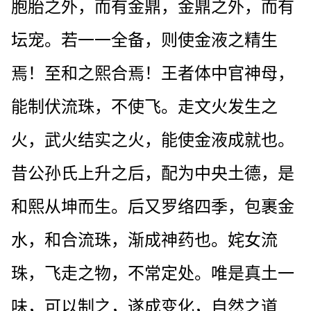
胞胎之外，而有金鼎，金鼎之外，而有
坛宠。若一一全备，则使金液之精生
焉！至和之熙合焉！王者体中官神母，
能制伏流珠，不使飞。走文火发生之
火，武火结实之火，能使金液成就也。
昔公孙氏上升之后，配为中央土德，是
和熙从坤而生。后又罗络四季，包裹金
水，和合流珠，渐成神药也。姹女流
珠，飞走之物，不常定处。唯是真土一
味，可以制之，遂成变化，自然之道