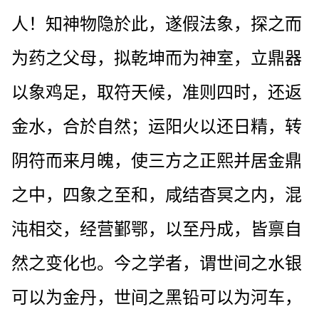
人！知神物隐於此，遂假法象，探之而
为药之父母，拟乾坤而为神室，立鼎器
以象鸡足，取符天候，准则四时，还返
金水，合於自然；运阳火以还日精，转
阴符而来月魄，使三方之正熙并居金鼎
之中，四象之至和，咸结杳冥之内，混
沌相交，经营鄞鄂，以至丹成，皆禀自
然之变化也。今之学者，谓世间之水银
可以为金丹，世间之黑铅可以为河车，