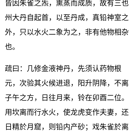
皆因朱雀之炁，熏蒸而成质，故有三也
州大丹自起首，以至丹成，真铅神室之
外，只以水火二象为之，非有他物相杂
也。
疏曰：几修金液神丹，先须认药物根
元，次验其火候进退，阳升阴降，不离
子午之方，日往月来，铃在卯酉二位。
用坎离而行水火，使龙虎变作夫妻，还
日精於月窟，则铅内产砂；戏朱雀於离