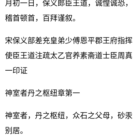
月初一日，保义郎臣王道，诚惶诚恐，
稽首顿首，百拜谨叙。
宋保义部差充皇弟少傅恩平郡王府指挥
使臣王道注疏太乙官养素斋道士臣周真
一印证
神室者丹之枢纽章第一
神室者，丹之枢纽，众石之父母，砂汞
别居。