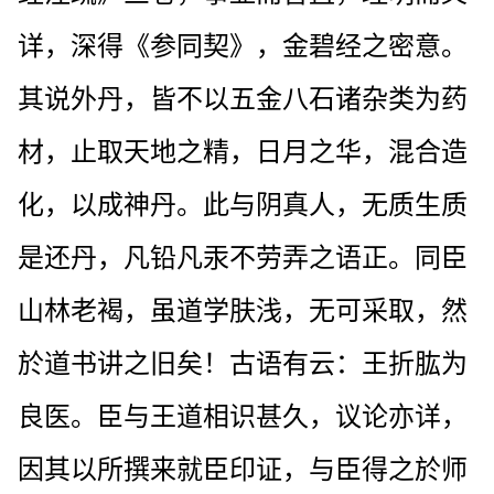
详，深得《参同契》，金碧经之密意。
其说外丹，皆不以五金八石诸杂类为药
材，止取天地之精，日月之华，混合造
化，以成神丹。此与阴真人，无质生质
是还丹，凡铅凡汞不劳弄之语正。同臣
山林老褐，虽道学肤浅，无可采取，然
於道书讲之旧矣！古语有云：王折肱为
良医。臣与王道相识甚久，议论亦详，
因其以所撰来就臣印证，与臣得之於师