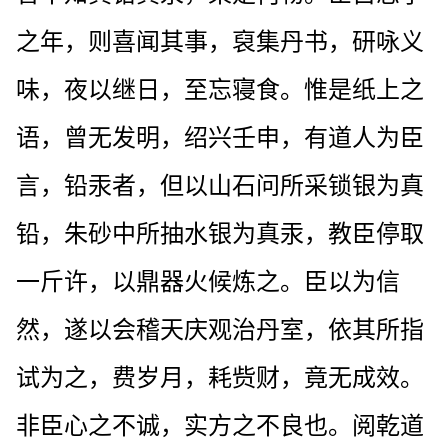
之年，则喜闻其事，裒集丹书，研咏义
味，夜以继日，至忘寝食。惟是纸上之
语，曾无发明，绍兴壬申，有道人为臣
言，铅汞者，但以山石问所采锁银为真
铅，朱砂中所抽水银为真汞，教臣停取
一斤许，以鼎器火候炼之。臣以为信
然，遂以会稽天庆观治丹室，依其所指
试为之，费岁月，耗赀财，竟无成效。
非臣心之不诚，实方之不良也。阅乾道