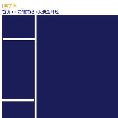
| 国学圈
首页
> >
四辅真经
>
太清金丹经